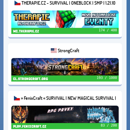
THERAPIE.CZ - SURVIVAL | ONEBLOCK | SMP | 1.21.10
174 / 400
mc.therapie.cz
StrongCraft
193 / 1000
cl.strongcraft.org
» FenixCraft « SURVIVAL | NEW MAGICAL SURVIVAL |
SKYBLOCK
83 / 200
play.fenixcraft.cz