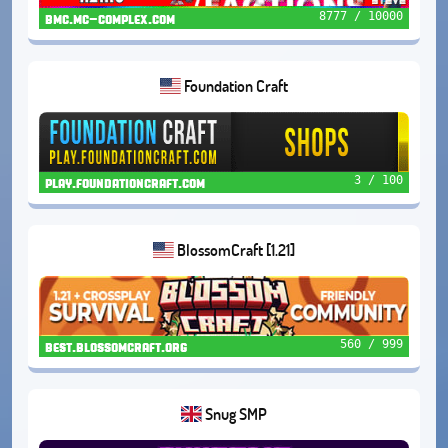
8777 / 10000
bmc.mc-complex.com
Foundation Craft
3 / 100
play.foundationcraft.com
BlossomCraft [1.21]
560 / 999
best.blossomcraft.org
Snug SMP