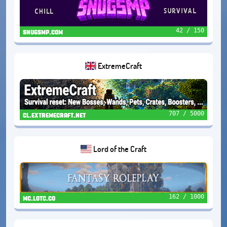
42 / 150
snugsmp.com
ExtremeCraft
707 / 5000
cl.extremecraft.net
Lord of the Craft
162 / 1000
mc.lotc.co