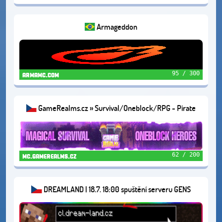
Armageddon
95 / 300
armamc.com
GameRealms.cz » Survival/Oneblock/RPG - Pirate
Event🦜1.21.11+
62 / 200
mc.gamerealms.cz
DREAMLAND | 18.7. 18:00 spuštění serveru GENS