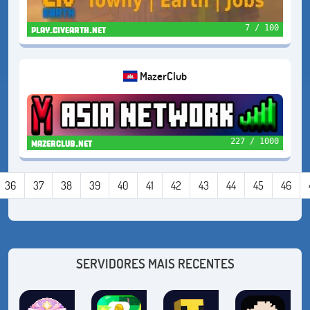
7 / 100
play.civearth.net
MazerClub
227 / 1000
mazerclub.net
36
37
38
39
40
41
42
43
44
45
46
SERVIDORES MAIS RECENTES