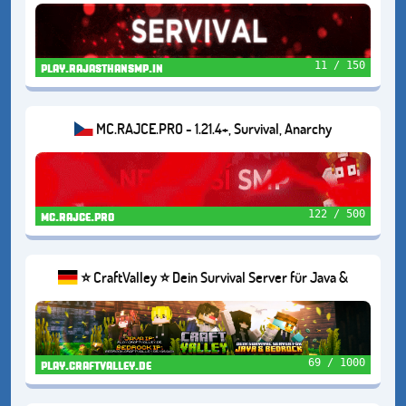
11 / 150
play.rajasthansmp.in
MC.RAJCE.PRO - 1.21.4+, Survival, Anarchy
122 / 500
mc.rajce.pro
⭐ CraftValley ⭐ Dein Survival Server für Java &
Bedrock ❤️
69 / 1000
play.craftvalley.de