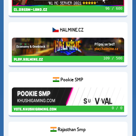
96 / 600
cl.dream-land.cz
HALMINE.CZ
109 / 500
play.halmine.cz
Pookie SMP
0 / 0
vote.khushigaming.com
Rajasthan Smp