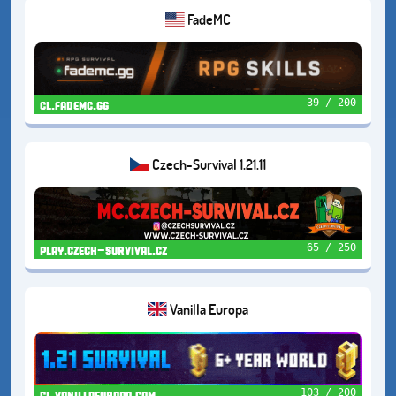
FadeMC
39 / 200
cl.fademc.gg
Czech-Survival 1.21.11
65 / 250
play.czech-survival.cz
Vanilla Europa
103 / 200
cl.vanillaeuropa.com