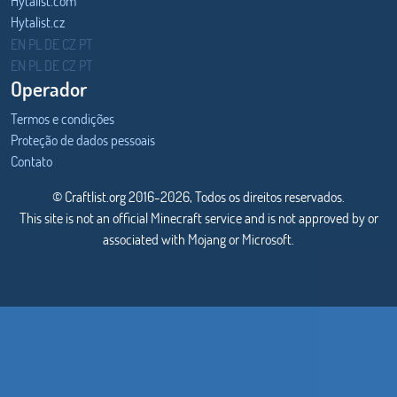
Hytalist.com
Hytalist.cz
Hytamods.org
EN
PL
DE
CZ
PT
EN
PL
DE
CZ
PT
Operador
Termos e condições
Proteção de dados pessoais
Contato
© Craftlist.org 2016-2026, Todos os direitos reservados.
This site is not an official Minecraft service and is not approved by or
associated with Mojang or Microsoft.