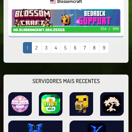
Blossomcraft
354 / 999
ms.blossomcraft.org:25565
1
2
3
4
5
6
7
8
9
SERVIDORES MAIS RECENTES