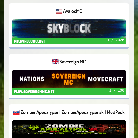
AvalocMC
3 / 2026
mc.avalocmc.net
Sovereign MC
1 / 100
play.sovereignmc.net
Zombie Apocalypse | ZombieApocalypse.sk | ModPack
1.20.1.