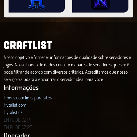
CRAFTLIST
Nosso objetivo é fornecer informações de qualidade sobre servidores e
jogos. Nosso banco de dados contém milhares de servidores que você
pode filtrar de acordo com diversos critérios. Acreditamos que nosso
serviço o ajudará a encontrar o servidor ideal para você.
Informações
Ícones com links para sites
Hytalist.com
Hytalist.cz
Hytamods.org
EN
PL
DE
CZ
PT
EN
PL
DE
CZ
PT
Operador