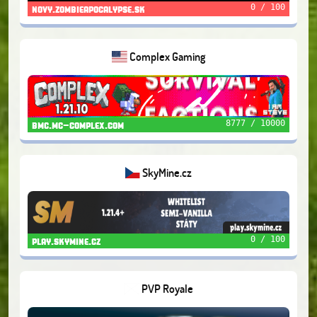
0 / 100
novy.zombieapocalypse.sk
Complex Gaming
8777 / 10000
bmc.mc-complex.com
SkyMine.cz
0 / 100
play.skymine.cz
PVP Royale