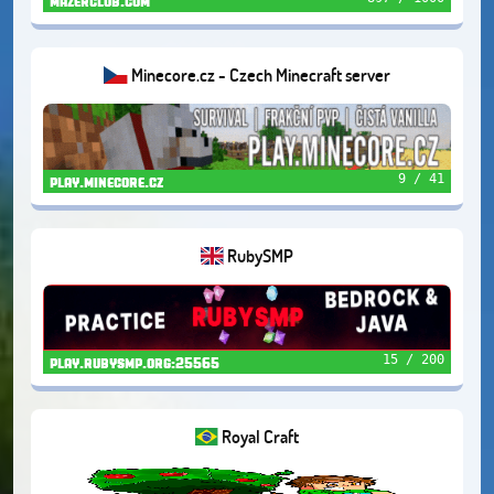
mazerclub.com
Minecore.cz - Czech Minecraft server
9 / 41
play.minecore.cz
RubySMP
15 / 200
play.rubysmp.org:25565
Royal Craft