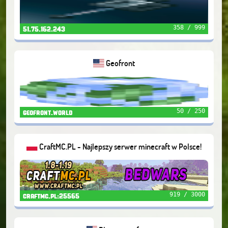
358 / 999
51.75.162.243
Geofront
50 / 250
geofront.world
CraftMC.PL - Najlepszy serwer minecraft w Polsce!
919 / 3000
craftmc.pl:25565