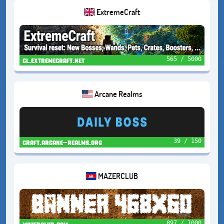
ExtremeCraft
565 / 5000
cl.extremecraft.net
Arcane Realms
39 / 150
craft.arcane-realms.org
MAZERCLUB
897 / 1000