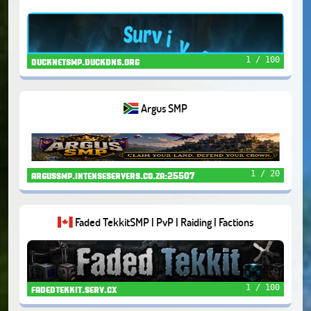
1 / 100
ducknetsmp.duckdns.org
Argus SMP
1 / 20
argussmp.intenseservers.co.za:25507
Faded TekkitSMP | PvP | Raiding | Factions
1 / 100
fadedtekkit.serv.cx