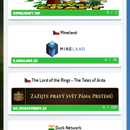
0 / 2
royalcraft.top
Mineland
0 / 50
s.mineland.eu
The Lord of the Rings - The Tales of Arda
0 / 100
mc.pribehyardy.cz
Duck Network