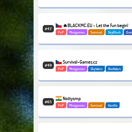
Slimefun
🔥BLACKMC.EU - Let the fun begin!
#47
PvP
Minigames
Survival
SkyBlock
Que
Aventura
Economy
Survival-Games.cz
#49
PvP
Minigames
SkyWars
BedWars
Nottysmp
#65
PvP
Minigames
Survival
Vanilla