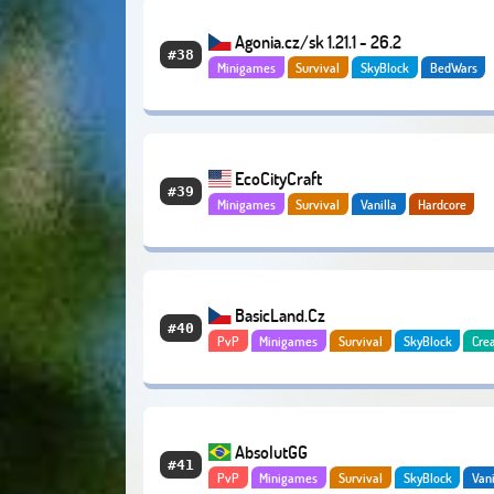
Agonia.cz/sk 1.21.1 - 26.2
#38
Minigames
Survival
SkyBlock
BedWars
Vanilla
Quests
Economy
EcoCityCraft
#39
Minigames
Survival
Vanilla
Hardcore
Economy
PvE
Bedrock
BasicLand.Cz
#40
PvP
Minigames
Survival
SkyBlock
Cre
OneBlock
AbsolutGG
#41
PvP
Minigames
Survival
SkyBlock
Vani