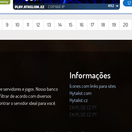
onomy
12
COPIAR IP
492 ❤
play.athelion.cz
9
10
11
12
13
14
15
16
17
18
19
20
Informações
Ícones com links para sites
e servidores e jogos. Nosso banco
Hytalist.com
iltrar de acordo com diversos
Hytalist.cz
ntrar o servidor ideal para você.
Hytamods.org
EN
PL
DE
CZ
PT
EN
PL
DE
CZ
PT