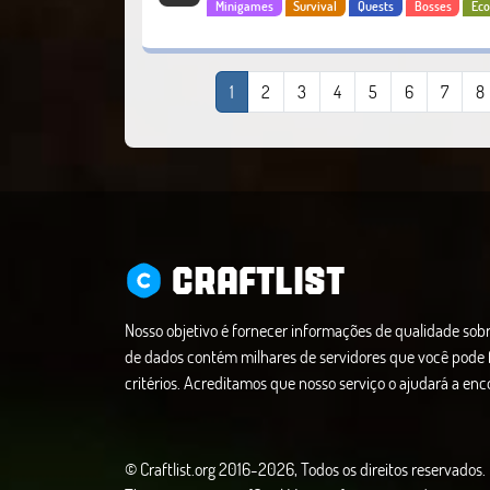
Minigames
Survival
Quests
Bosses
Ec
Lifesteal
1
2
3
4
5
6
7
8
CRAFTLIST
Nosso objetivo é fornecer informações de qualidade sobr
de dados contém milhares de servidores que você pode f
critérios. Acreditamos que nosso serviço o ajudará a enco
© Craftlist.org 2016-2026, Todos os direitos reservados.