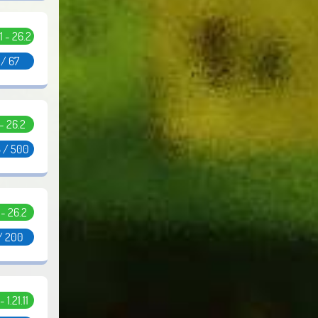
11 - 26.2
 / 67
 - 26.2
 / 500
1 - 26.2
/ 200
- 1.21.11