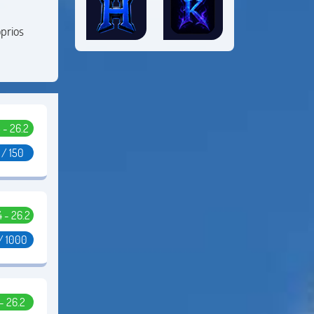
prios
5 - 26.2
 / 150
.4 - 26.2
/ 1000
 - 26.2