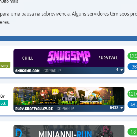
uito mais
u para uma pausa na sobrevivência. Alguns servidores têm seus pró
deres.
1.7.
onomy
36
COPIAR IP
4 ❤
snugsmp.com
1.21
für
rock
48 
COPIAR IP
6432 ❤
play.craftvalley.de
1.8