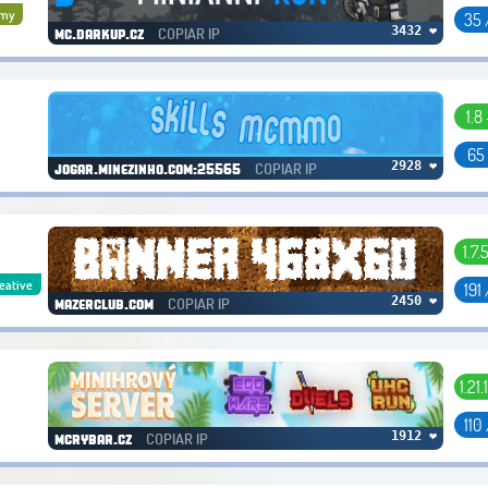
omy
35 
COPIAR IP
3432 ❤
mc.darkup.cz
1.8 
65
COPIAR IP
2928 ❤
jogar.minezinho.com:25565
1.7.
eative
191
COPIAR IP
2450 ❤
mazerclub.com
1.21.
r
110
COPIAR IP
1912 ❤
mcrybar.cz