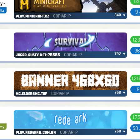
1.8
ry -
lla
9 
COPIAR IP
840 ❤
play.minicraft.cz
1.20
36
COPIAR IP
792 ❤
jogar.austv.net:25565
1.21
9
COPIAR IP
768 ❤
mc.eldersmc.top
1.7.
omy
50 
COPIAR IP
768 ❤
play.redeark.com.br