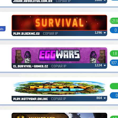
COPIAR IP
jogar.absolutgg.com.br
1.21.
sts
0 
COPIAR IP
1296 ❤
play.blackmc.eu
1.8
107
COPIAR IP
1224 ❤
cl.survival-games.cz
0
COPIAR IP
864 ❤
play.nottysmp.online