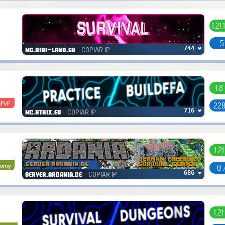
1.21.
5
COPIAR IP
744 ❤
mc.bibi-land.eu
1.8
xPvP
228
COPIAR IP
716 ❤
mc.rtrix.eu
1.2
nomy
0 
COPIAR IP
686 ❤
server.ardania.de
1.21 