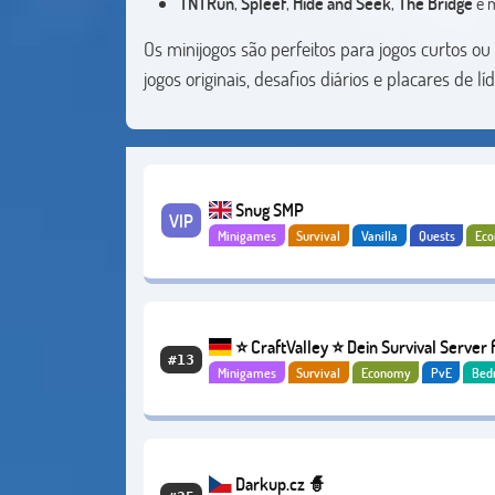
TNTRun
,
Spleef
,
Hide and Seek
,
The Bridge
e m
Os minijogos são perfeitos para jogos curtos o
jogos originais, desafios diários e placares de lí
Snug SMP
VIP
Minigames
Survival
Vanilla
Quests
Ec
PvE
⭐ CraftValley ⭐ Dein Survival Server 
#13
Minigames
Survival
Economy
PvE
Bed
Java & Bedrock ❤️
Darkup.cz 🧙