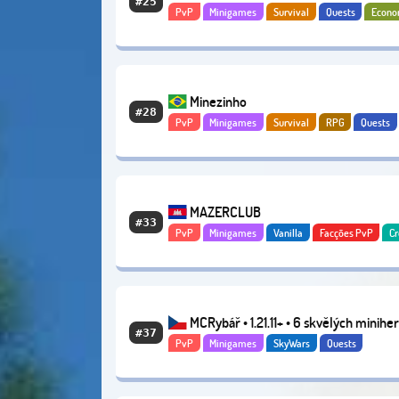
#25
PvP
Minigames
Survival
Quests
Econ
Minezinho
#28
PvP
Minigames
Survival
RPG
Quests
Aventura
Economy
MAZERCLUB
#33
PvP
Minigames
Vanilla
Facções PvP
Cr
Bosses
MCRybář • 1.21.11+ • 6 skvělých minihe
#37
PvP
Minigames
SkyWars
Quests