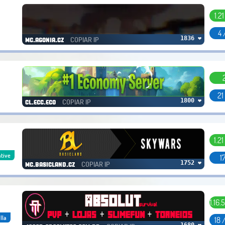
1.2
4 
COPIAR IP
1836 ❤
mc.agonia.cz
21
COPIAR IP
1800 ❤
cl.ecc.eco
1.21 
ative
1
COPIAR IP
1752 ❤
mc.basicland.cz
1.16.5
lla
18 
1680 ❤