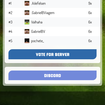
#1
.AileFelsen
9x
#2
.GabrielBViagem
6x
#3
Valhaha
6x
#4
GabrielBV
6x
#5
pochete_
6x
VOTE FOR SERVER
DISCORD