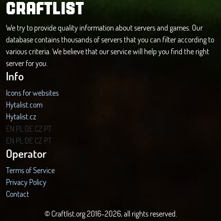
CRAFTLIST
We try to provide quality information about servers and games. Our
database contains thousands of servers that you can filter according to
various criteria. We believe that our service will help you find the right
server for you.
Info
Icons for websites
Hytalist.com
Hytalist.cz
Hytamods.org
EN
PL
DE
CZ
PT
EN
PL
DE
CZ
PT
Operator
Terms of Service
Privacy Policy
Contact
© Craftlist.org 2016-2026, all rights reserved.