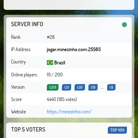
SERVER INFO
Rank
#28
IP Address
jogar.minezinho.com:25565
Country
Brazil
Online players
19 / 200
Version
...
1.21.11
1.21
1.20
1.19
1.8
Score
4440 (185 votes)
Website
https://minezinho.com/
TOP 5 VOTERS
TOP 100