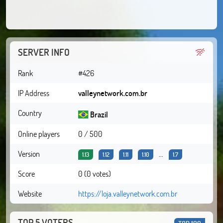
SERVER INFO
Rank
#426
IP Address
valleynetwork.com.br
Country
Brazil
Online players
0 / 500
Version
...
1.13
1.12
1.11
1.10
1.7
Score
0 (0 votes)
Website
https://loja.valleynetwork.com.br
TOP 5 VOTERS