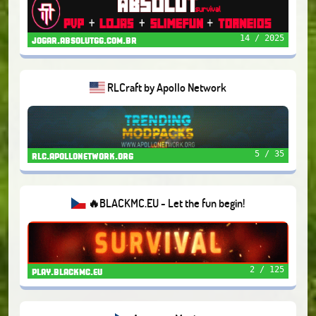
14 / 2025
jogar.absolutgg.com.br
RLCraft by Apollo Network
5 / 35
rlc.apollonetwork.org
🔥BLACKMC.EU - Let the fun begin!
2 / 125
play.blackmc.eu