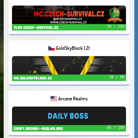
70 / 250
play.czech-survival.cz
GoldSkyBlock 1.21
18 / 50
mc.goldskyblock.cz
Arcane Realms
43 / 150
craft.arcane-realms.org