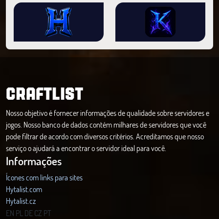
CRAFTLIST
Nosso objetivo é fornecer informações de qualidade sobre servidores e
jogos. Nosso banco de dados contém milhares de servidores que você
pode filtrar de acordo com diversos critérios. Acreditamos que nosso
serviço o ajudará a encontrar o servidor ideal para você.
Informações
Ícones com links para sites
Hytalist.com
Hytalist.cz
Hytamods.org
EN
PL
DE
CZ
PT