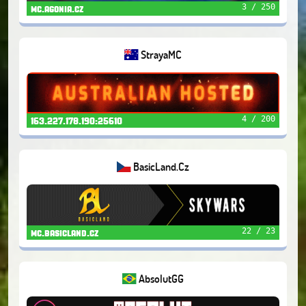
3 / 250
mc.agonia.cz
StrayaMC
4 / 200
163.227.178.190:25610
BasicLand.Cz
22 / 23
mc.basicland.cz
AbsolutGG