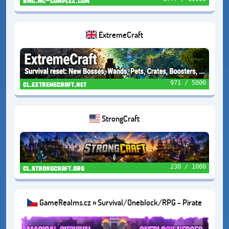
bmc.mc-complex.com
ExtremeCraft
971 / 5000
cl.extremecraft.net
StrongCraft
230 / 1000
cl.strongcraft.org
GameRealms.cz » Survival/Oneblock/RPG - Pirate
Event🦜1.21.11+