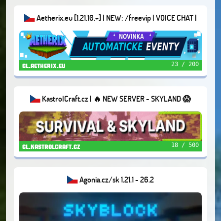
Aetherix.eu [1.21.10.+] | NEW: /freevip | VOICE CHAT |
DUNGEONS | AND MORE...
23 / 200
cl.aetherix.eu
KastrolCraft.cz | 🔥 NEW SERVER - SKYLAND 😱
18 / 500
cl.kastrolcraft.cz
Agonia.cz/sk 1.21.1 - 26.2