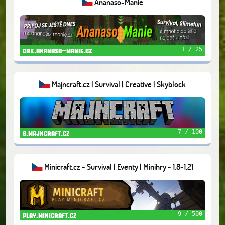
Ananaso-Manie
1 / 25
crx.ananaso-manie.cz
Majncraft.cz | Survival | Creative | Skyblock
7 / 100
s.majncraft.cz
Minicraft.cz - Survival | Eventy | Minihry - 1.8-1.21
9 / 500
play.minicraft.cz