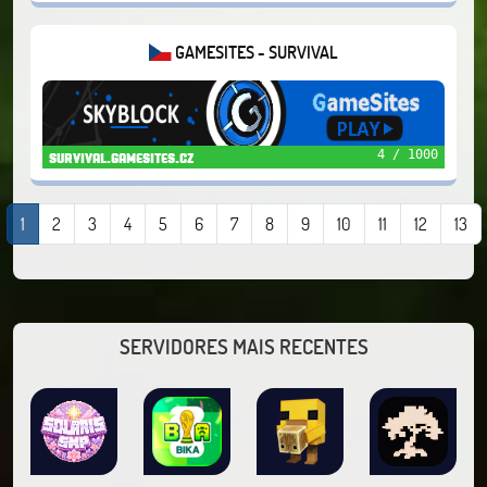
GAMESITES - SURVIVAL
4 / 1000
survival.gamesites.cz
1
2
3
4
5
6
7
8
9
10
11
12
13
SERVIDORES MAIS RECENTES