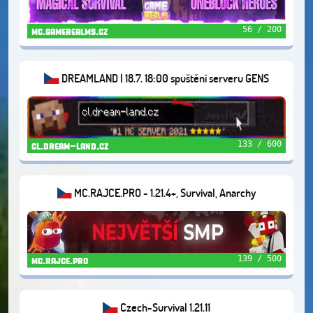
56 / 200
mc.gamerealms.cz
DREAMLAND | 18.7. 18:00 spuštění serveru GENS
133 / 600
cl.dream-land.cz
MC.RAJCE.PRO - 1.21.4+, Survival, Anarchy
139 / 500
mc.rajce.pro
Czech-Survival 1.21.11