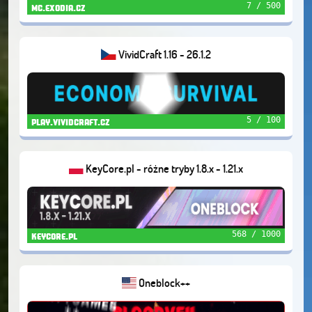
7 / 500
mc.exodia.cz
VividCraft 1.16 - 26.1.2
5 / 100
play.vividcraft.cz
KeyCore.pl - różne tryby 1.8.x - 1.21.x
568 / 1000
keycore.pl
Oneblock++