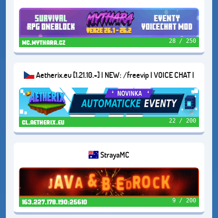
28 / 250
mc.mythara.cz
Aetherix.eu [1.21.10.+] | NEW: /freevip | VOICE CHAT |
DUNGEONS | AND MORE...
22 / 200
cl.aetherix.eu
StrayaMC
9 / 200
163.227.178.190:25610