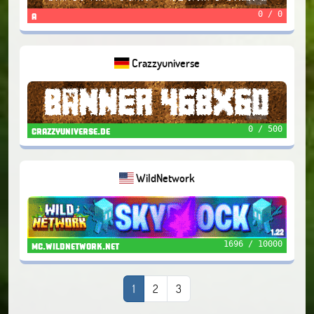
0 / 0
a
Crazzyuniverse
0 / 500
crazzyuniverse.de
WildNetwork
1696 / 10000
mc.wildnetwork.net
1
2
3