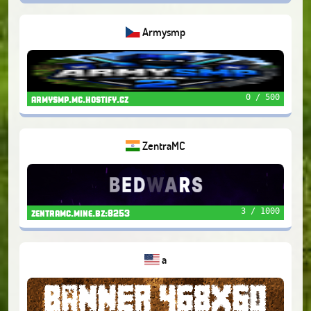
Armysmp
0 / 500
armysmp.mc.hostify.cz
ZentraMC
3 / 1000
zentramc.mine.bz:8253
a