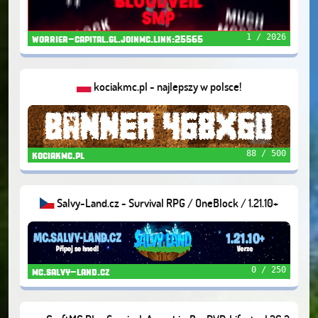
1 / 2026
worrier-capital.gl.joinmc.link:25565
kociakmc.pl - najlepszy w polsce!
88 / 500
kociakmc.pl
Salvy-Land.cz - Survival RPG / OneBlock / 1.21.10+
0 / 250
mc.salvy-land.cz