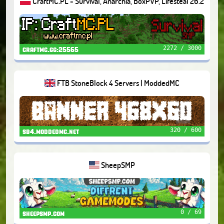
CraftMC.PL - Survival, Anarchia, BoxPVP, Lifesteal 26.2
2272 / 3000
craftmc.gg:25565
FTB StoneBlock 4 Servers | ModdedMC
320 / 600
sb4.moddedmc.net
SheepSMP
0 / 69
sheepsmp.com