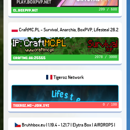
209 / 600
cl.boxpvp.net
CraftMC.PL - Survival, Anarchia, BoxPVP, Lifesteal 26.2
2078 / 3000
craftmc.gg:25565
Tigeroz Network
0 / 100
tigeroz.mc-join.xyz
Bruhhbox.eu | 1.19.4 - 1.21.7 | Elytra Box | AIRDROPS |