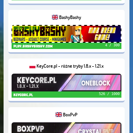
BashyBashy
4 / 300
play.bashybashy.com
KeyCore.pl - różne tryby 1.8.x - 1.21.x
526 / 1000
keycore.pl
BoxPvP