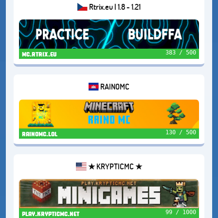
Rtrix.eu | 1.8 - 1.21
383 / 500
mc.rtrix.eu
RAINOMC
130 / 500
rainomc.lol
★ KRYPTICMC ★
99 / 1000
play.krypticmc.net