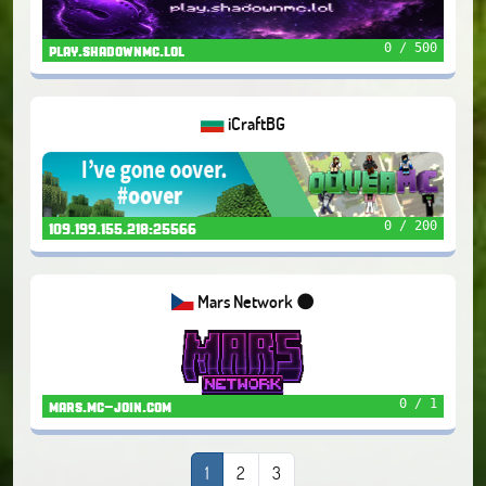
0 / 500
play.shadownmc.lol
iCraftBG
0 / 200
109.199.155.218:25566
Mars Network 🌑
0 / 1
mars.mc-join.com
1
2
3