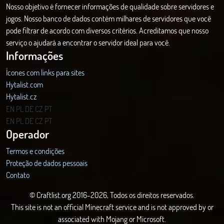
Nosso objetivo é fornecer informações de qualidade sobre servidores e
jogos. Nosso banco de dados contém milhares de servidores que você
pode filtrar de acordo com diversos critérios. Acreditamos que nosso
serviço o ajudará a encontrar o servidor ideal para você.
Informações
Ícones com links para sites
Hytalist.com
Hytalist.cz
Hytamods.org
EN
PL
DE
CZ
PT
EN
PL
DE
CZ
PT
Operador
Termos e condições
Proteção de dados pessoais
Contato
© Craftlist.org 2016-2026, Todos os direitos reservados.
This site is not an official Minecraft service and is not approved by or
associated with Mojang or Microsoft.