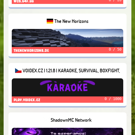
wcs.g4f.gg
The New Horizons
0 / 50
thenewhorizons.de
VOIDEX.CZ | 1.21.8 | KARAOKE, SURVIVAL, BOXFIGHT,
STARGAMES
0 / 1000
play.voidex.cz
ShadownMC Network