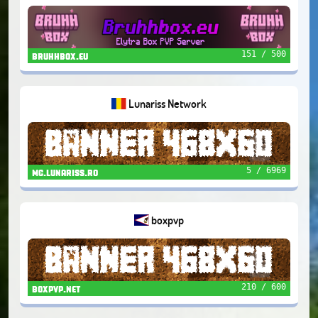
ANTICHEAT | DUELS
151 / 500
bruhhbox.eu
Lunariss Network
5 / 6969
mc.lunariss.ro
boxpvp
210 / 600
boxpvp.net