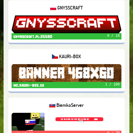
GNYSSCRAFT
0 / 10
gnysscraft.pl:25580
KAURI-BOX
1 / 100
mc.kauri-box.eu
BiemkoServer
0 / 20