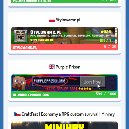
mc.mastersurvival.eu
Stylowamc.pl
0 / 20
stylowamc.pl
Purple Prison
594 / 1000
cl.purpleprison.org
CraftFest | Economy a RPG custom survival | Minihry