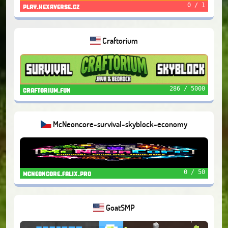
0 / 1
play.hexaverse.cz
Craftorium
286 / 5000
craftorium.fun
McNeoncore-survival-skyblock-economy
0 / 50
mcneoncore.falix.pro
GoatSMP