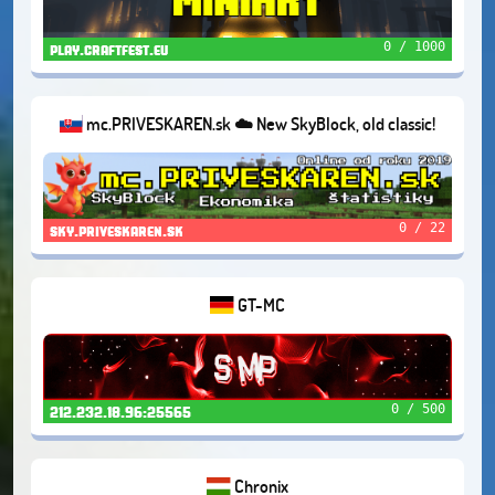
0 / 1000
play.craftfest.eu
mc.PRIVESKAREN.sk ☁️ New SkyBlock, old classic!
0 / 22
sky.priveskaren.sk
GT-MC
0 / 500
212.232.18.96:25565
Chronix