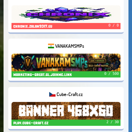
0 / 0
chronix.zalan9317.eu
VANAKAMSMPs
0 / 500
marketing-great.gl.joinmc.link
Cube-Craft.cz
2 / 30
play.cube-craft.cz