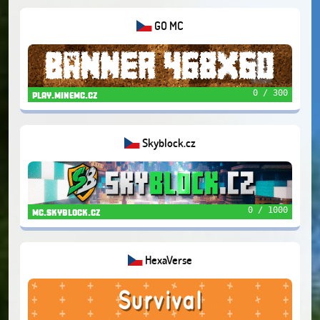
GO MC
0 / 300
play.minemc.cz
Skyblock.cz
0 / 1000
mc.skyblock.cz
HexaVerse