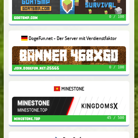
0 / 100
goatsmp.com
DogeFun.net - Der Server mit Verdienstfaktor
0 / 100
join.dogefun.net:25565
MINESTONE
45 / 500
minestone.top