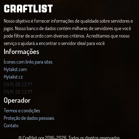
CRAFTLIST
Nosso objetivo é fornecer informações de qualidade sobre servidores e
jogos. Nosso banco de dados contém milhares de servidores que você
pode filtrar de acordo com diversos critérios. Acreditamos que nosso
serviço o ajudará a encontrar o servidor ideal para você.
Informações
Ícones com links para sites
Hytalist.com
Hytalist.cz
Hytamods.org
EN
PL
DE
CZ
PT
EN
PL
DE
CZ
PT
Operador
Termos e condições
Proteção de dados pessoais
Contato
© Craftlist.org 2016-2026, Todos os direitos reservados.