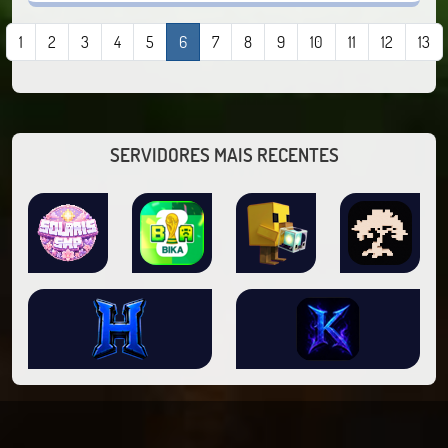
1
2
3
4
5
6
7
8
9
10
11
12
13
SERVIDORES MAIS RECENTES