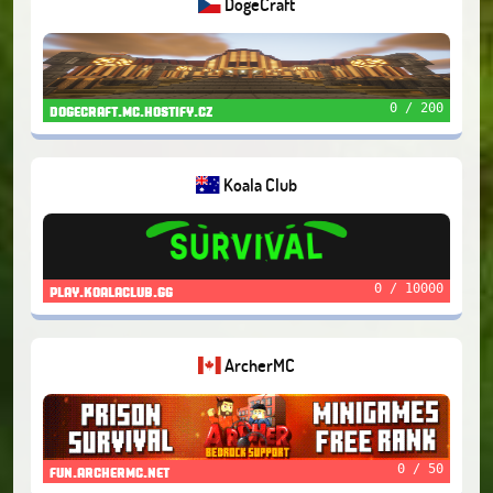
DogeCraft
0 / 200
dogecraft.mc.hostify.cz
Koala Club
0 / 10000
play.koalaclub.gg
ArcherMC
0 / 50
fun.archermc.net