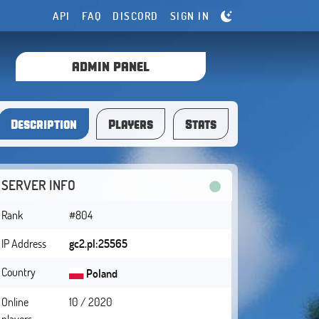
API
FAQ
DISCORD
SIGN IN
ADMIN PANEL
Description
Players
Stats
SERVER INFO
Rank
#804
IP Address
gc2.pl:25565
Country
Poland
Online
10 / 2020
players