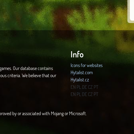
Info
Icons for websites
d games. Our database contains
Hytalist.com
ous criteria. We believe that our
Hytalist.cz
Hytamods.org
EN
PL
DE
CZ
PT
EN
PL
DE
CZ
PT
approved by or associated with Mojang or Microsoft.