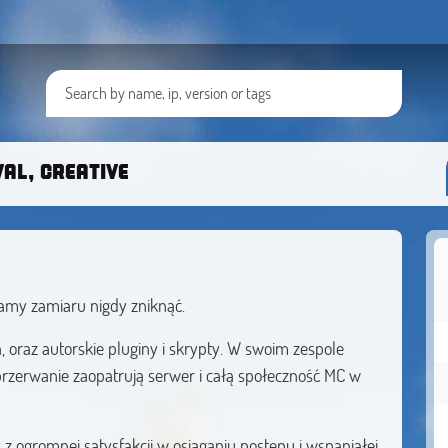
AL, CREATIVE
mamy zamiaru nigdy zniknąć.
 oraz autorskie pluginy i skrypty. W swoim zespole
zerwanie zaopatrują serwer i całą społeczność MC w
 ogromnej satysfakcji w osiąganiu postępu i wspaniałej