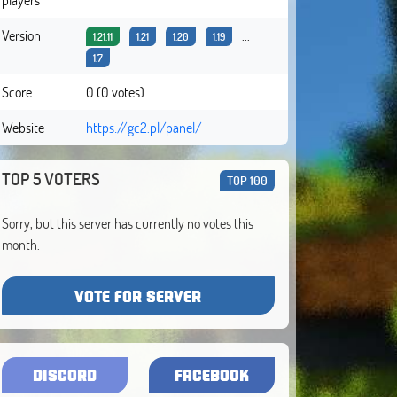
Version
...
1.21.11
1.21
1.20
1.19
1.7
Score
0 (0 votes)
Website
https://gc2.pl/panel/
TOP 5 VOTERS
TOP 100
Sorry, but this server has currently no votes this
month.
VOTE FOR SERVER
DISCORD
FACEBOOK