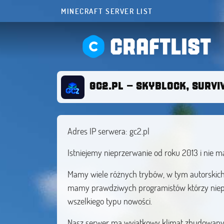
MINECRAFT SERVER LIST
CRAFTLIST
GC2.PL - SKYBLOCK, SURVIV
Adres IP serwera: gc2.pl
Istniejemy nieprzerwanie od roku 2013 i nie 
Mamy wiele różnych trybów, w tym autorskich,
mamy prawdziwych programistów którzy niepr
wszelkiego typu nowości.
Nasz serwer ma wyjątkowy klimat zbudowany z