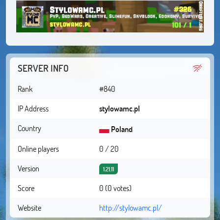
SERVER INFO
Rank
#840
IP Address
stylowamc.pl
Country
Poland
Online players
0 / 20
Version
1.21.11
Score
0 (0 votes)
Website
http://stylowamc.pl/