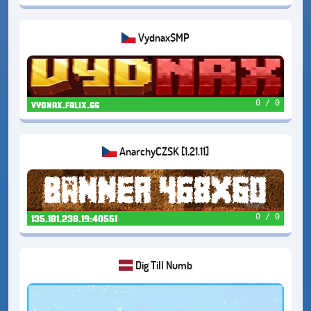
VydnaxSMP
0 / 0
vydnax.falix.gg
AnarchyCZSK [1.21.11]
0 / 0
135.181.238.19:40551
Dig Till Numb