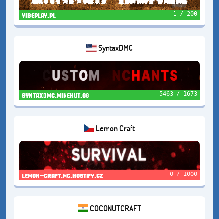
1 / 200
vibeplay.pl
SyntaxDMC
5463 / 1673
syntaxdmc.minehut.gg
Lemon Craft
0 / 1000
lemon-craft.mc.hostify.cz
COCONUTCRAFT