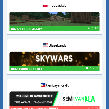
modpackv3
4 / 40
146.59.106.50:45507
BlazeLands
0 / 200
blazelands.ddns.net
tambayancraft
0 / 69
tambaycraft.ultraga.me:20002