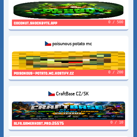
0 / 500
coconut.shockbyte.app
poisunous potato mc
0 / 200
poisonous-potato.mc.hostify.cz
CraftBase CZ/SK
0 / 10
alfa.gamerhost.pro:25575