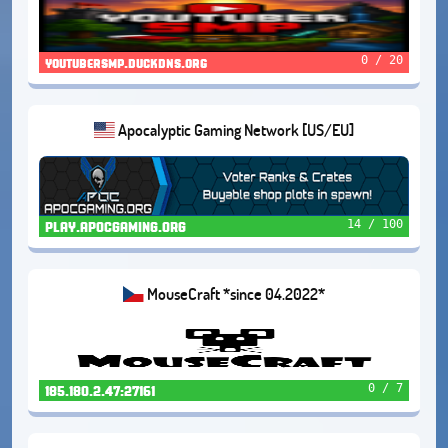
0 / 20
youtubersmp.duckdns.org
Apocalyptic Gaming Network [US/EU]
14 / 100
PLAY.APOCGAMING.ORG
MouseCraft *since 04.2022*
0 / 7
185.180.2.47:27161