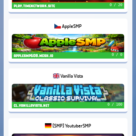
0 / 20
play.timenetwork.site
AppleSMP
0 / 0
applesmp608.mcsh.io
Vanilla Vista
0 / 100
cl.vanillavista.net
[SMP] YoutuberSMP