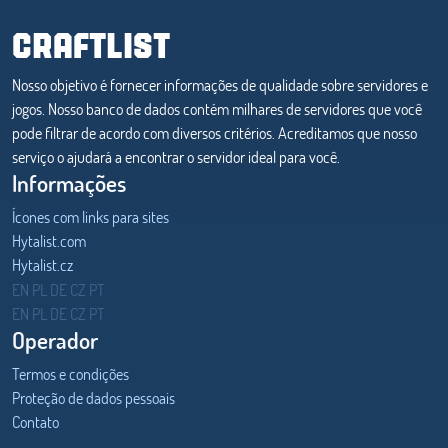
CRAFTLIST
Nosso objetivo é fornecer informações de qualidade sobre servidores e
jogos. Nosso banco de dados contém milhares de servidores que você
pode filtrar de acordo com diversos critérios. Acreditamos que nosso
serviço o ajudará a encontrar o servidor ideal para você.
Informações
Ícones com links para sites
Hytalist.com
Hytalist.cz
Hytamods.org
EN
PL
DE
CZ
PT
EN
PL
DE
CZ
PT
Operador
Termos e condições
Proteção de dados pessoais
Contato