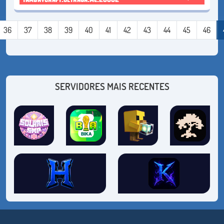
36
37
38
39
40
41
42
43
44
45
46
SERVIDORES MAIS RECENTES