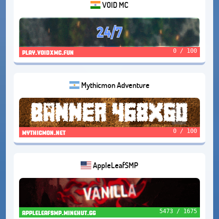
VOID MC
0 / 100
play.voidxmc.fun
Mythicmon Adventure
0 / 100
mythicmon.net
AppleLeafSMP
5473 / 1675
appleleafsmp.minehut.gg