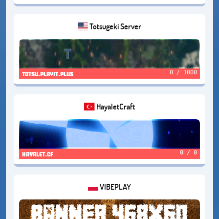
Totsugeki Server
0 / 1000
totsu.playit.plus
HayaletCraft
0 / 0
hayalet.cf
VIBEPLAY