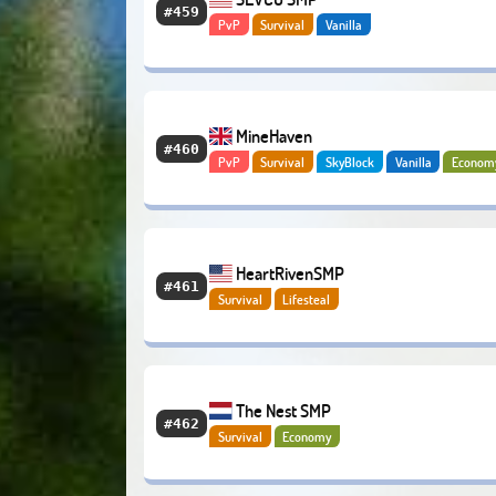
#459
PvP
Survival
Vanilla
MineHaven
#460
PvP
Survival
SkyBlock
Vanilla
Econom
Bedrock
Lifesteal
HeartRivenSMP
#461
Survival
Lifesteal
The Nest SMP
#462
Survival
Economy