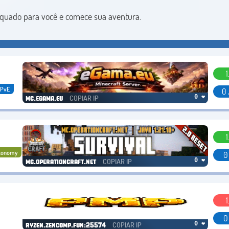
dequado para você e comece sua aventura.
1
PvE
0 
COPIAR IP
0 ❤
mc.egama.eu
1
conomy
0
COPIAR IP
0 ❤
mc.operationcraft.net
1
0
COPIAR IP
0 ❤
ryzen.zencomp.fun:25574