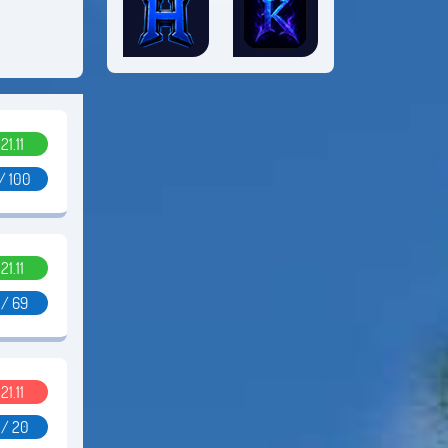
.21.11
/ 100
.21.11
 / 69
.21.11
 / 20