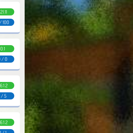
.21.11
/ 100
0.1
 / 0
6.1.2
1 / 5
6.1.2
0 / 1