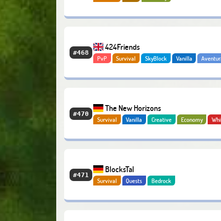
424Friends
#468
PvP
Survival
SkyBlock
Vanilla
Aventur
Economy
The New Horizons
#470
Survival
Vanilla
Creative
Economy
Whi
BoxPvP
BlocksTal
#471
Survival
Quests
Bedrock