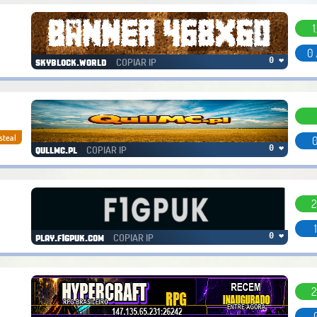
1
0 
COPIAR IP
0 ❤
skyblock.world
steal
0
COPIAR IP
0 ❤
qullmc.pl
2
COPIAR IP
0 ❤
play.f1gpuk.com
2