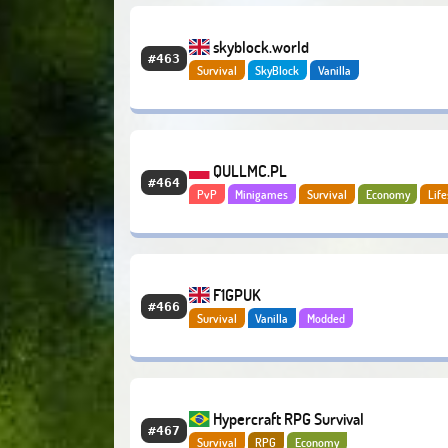
skyblock.world
#463
Survival
SkyBlock
Vanilla
QULLMC.PL
#464
PvP
Minigames
Survival
Economy
Life
F1GPUK
#466
Survival
Vanilla
Modded
Hypercraft RPG Survival
#467
Survival
RPG
Economy