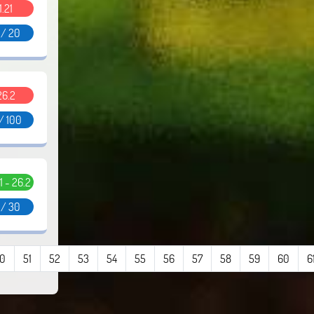
1.21
 / 20
26.2
/ 100
11 - 26.2
 / 30
0
51
52
53
54
55
56
57
58
59
60
6