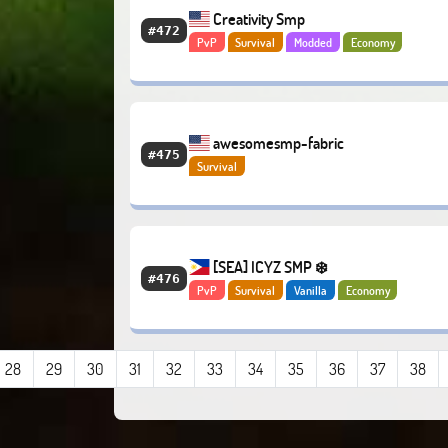
Creativity Smp
#472
PvP
Survival
Modded
Economy
awesomesmp-fabric
#475
Survival
[SEA] ICYZ SMP ❄️
#476
PvP
Survival
Vanilla
Economy
28
29
30
31
32
33
34
35
36
37
38