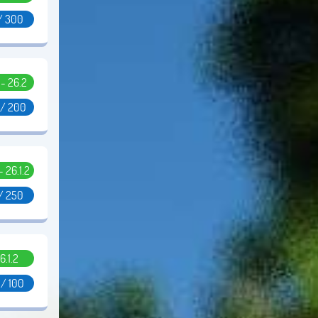
/ 300
1 - 26.2
 / 200
 - 26.1.2
/ 250
6.1.2
 / 100