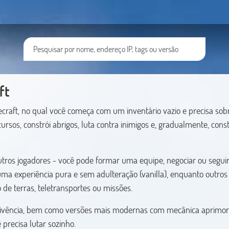
ft
craft, no qual você começa com um inventário vazio e precisa sob
rsos, constrói abrigos, luta contra inimigos e, gradualmente, const
outros jogadores - você pode formar uma equipe, negociar ou segui
ma experiência pura e sem adulteração (vanilla), enquanto outros
e terras, teletransportes ou missões.
evivência, bem como versões mais modernas com mecânica aprimor
precisa lutar sozinho.