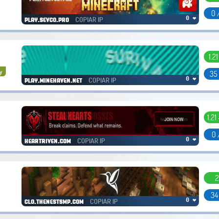
0 
COPIAR IP
0 ❤
play.sevco.pro
1.2
y
35
COPIAR IP
0 ❤
play.minehaven.net
1.21
0 
COPIAR IP
0 ❤
heartriven.com
2
34
COPIAR IP
0 ❤
clo.thenestsmp.com