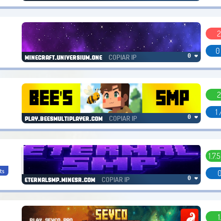
2
0
COPIAR IP
0 ❤
minecraft.universium.one
2
1 
COPIAR IP
0 ❤
play.beesmultiplayer.com
1.7.5
ts
0
COPIAR IP
0 ❤
eternalsmp.minesr.com
1