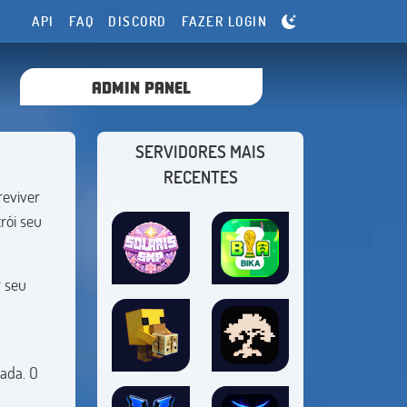
API
FAQ
DISCORD
FAZER LOGIN
ADMIN PANEL
SERVIDORES MAIS
RECENTES
reviver
rói seu
r seu
ada. O