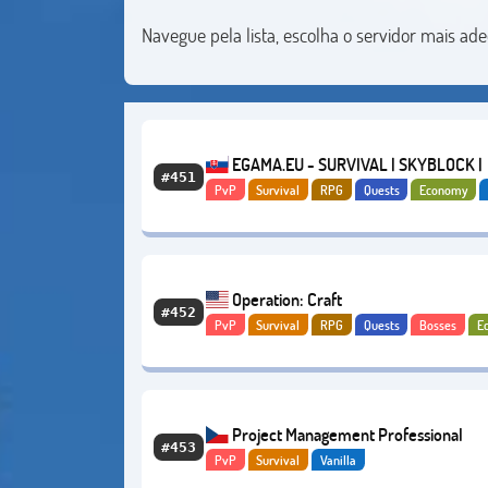
Navegue pela lista, escolha o servidor mais a
EGAMA.EU - SURVIVAL | SKYBLOCK |
#451
PvP
Survival
RPG
Quests
Economy
MINIGAMES | 1.21.11
Operation: Craft
#452
PvP
Survival
RPG
Quests
Bosses
E
PvE
Project Management Professional
#453
PvP
Survival
Vanilla