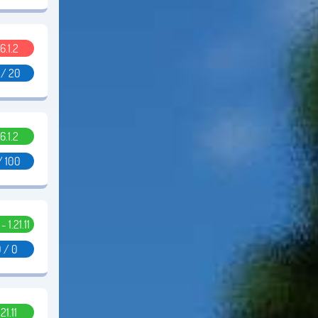
6.1.2
 / 20
6.1.2
/ 100
 - 1.21.11
 / 0
.21.11