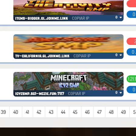
0
COPIAR IP
0 ❤
items-bigger.gl.joinmc.link
0 
COPIAR IP
0 ❤
tv-california.gl.joinmc.link
1.21.
0
COPIAR IP
0 ❤
icyzsmp.sg1-mczie.fun:7117
39
40
41
42
43
44
45
46
47
48
49
5