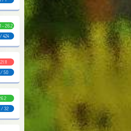
11 - 26.2
/ 424
.21.11
 / 50
26.2
 / 32