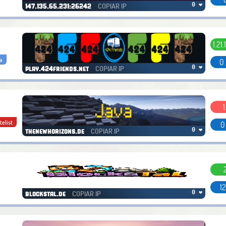
COPIAR IP
0 ❤
147.135.65.231:26242
1.21.
a
0 
COPIAR IP
0 ❤
play.424friends.net
1
telist
0
COPIAR IP
0 ❤
thenewhorizons.de
12
COPIAR IP
0 ❤
blockstal.de