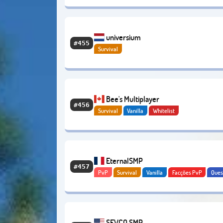
universium
#455
Survival
Bee's Multiplayer
#456
Survival
Vanilla
Whitelist
EternalSMP
#457
PvP
Survival
Vanilla
Facções PvP
Ques
Aventura
Economy
SEVCO SMP