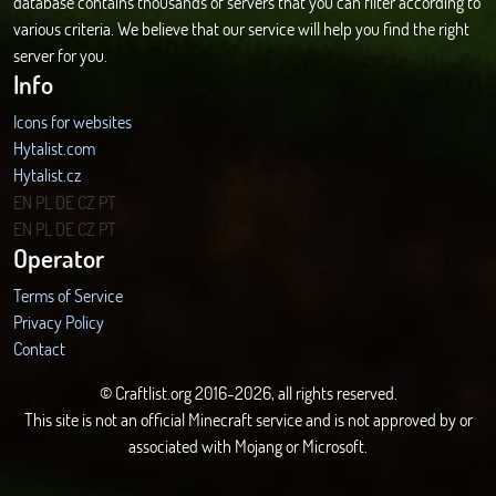
database contains thousands of servers that you can filter according to
various criteria. We believe that our service will help you find the right
server for you.
Info
Icons for websites
Hytalist.com
Hytalist.cz
Hytamods.org
EN
PL
DE
CZ
PT
EN
PL
DE
CZ
PT
Operator
Terms of Service
Privacy Policy
Contact
© Craftlist.org 2016-2026, all rights reserved.
This site is not an official Minecraft service and is not approved by or
associated with Mojang or Microsoft.