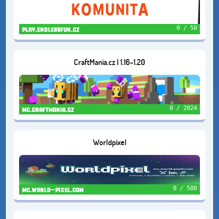
0 / 50
play.endlessfun.cz
CraftMania.cz | 1.16-1.20
0 / 2024
mc.craftmania.cz
Worldpixel
0 / 500
mc.world-pixel.com