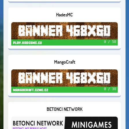
HadesMC
0 / 50
play.hadesmc.eu
MangoCraft
0 / 30
mangocraft.czmc.cz
BETONCI NETWORK