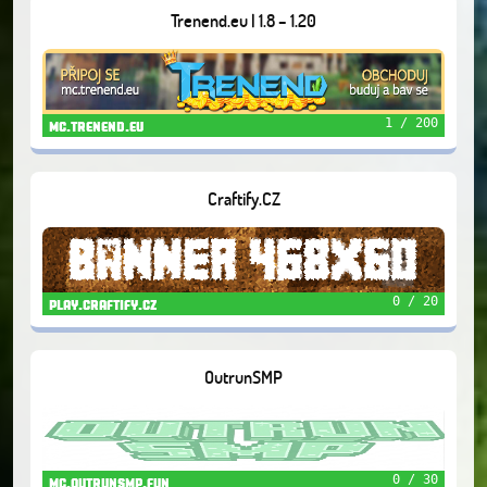
Trenend.eu | 1.8 – 1.20
1 / 200
mc.trenend.eu
Craftify.CZ
0 / 20
play.craftify.cz
OutrunSMP
0 / 30
mc.outrunsmp.fun