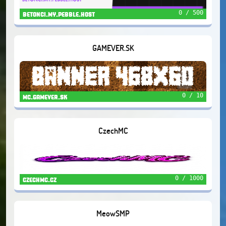
0 / 500
betonci.my.pebble.host
GAMEVER.SK
0 / 10
mc.gamever.sk
CzechMC
0 / 1000
czechmc.cz
MeowSMP