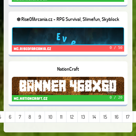
❄️ RiseOfArcania.cz - RPG Survival, Slimefun, Skyblock
0 / 50
mc.riseofarcania.cz
NationCraft
0 / 20
mc.nationcraft.cz
5
6
7
8
9
10
11
12
13
14
15
16
17