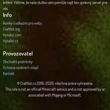
kritérií. Věříme, že naše služba vám pomůže najít ten správný server pro
vás.
Info
Ikonky s odkazmi pro weby
Craftlist.org
Hytalist.com
Hytalist.cz
Hytamods.org
EN
PL
DE
CZ
PT
Provozovatel
Obchodní podmínky
Ochrana osobních údajů
Kontakt
© Craftlist.cz 2016-2026, všechna práva vyhrazena.
This site is not an official Minecraft service and is not approved by or
associated with Mojang or Microsoft.