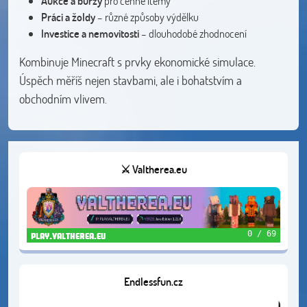
Aukce a burzy
pro cenné itemy
Práci a žoldy
– různé způsoby výdělku
Investice a nemovitosti
– dlouhodobé zhodnocení
Kombinuje Minecraft s prvky ekonomické simulace.
Úspěch měříš nejen stavbami, ale i bohatstvím a
obchodním vlivem.
⚔️ Valtherea.eu
0 / 69
play.valtherea.eu
Endlessfun.cz