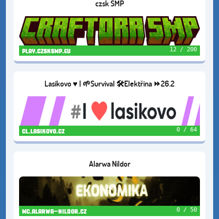
czsk SMP
12 / 200
play.czsksmp.eu
Lasikovo ♥️ | 🌱Survival 🛠️Elektřina ⏩26.2
0 / 64
cl.lasikovo.cz
Alarwa Nildor
0 / 50
mc.alarwa-nildor.cz