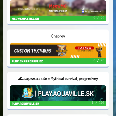
0 / 20
meowsmp.etnx.sh
Chábrov
0 / 20
play.chabrcraft.cz
🌊 ᴀᴏ̨ᴜᴀᴠɪʟʟᴇ.ꜱᴋ × Mythical survival, progresívny
gameplay, realistické a kvalitné prevedenie ×
1 / 100
play.aquaville.sk