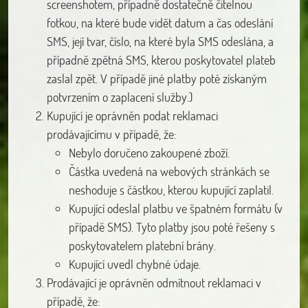
screenshotem, případně dostatečně čitelnou
fotkou, na které bude vidět datum a čas odeslání
SMS, její tvar, číslo, na které byla SMS odeslána, a
případně zpětná SMS, kterou poskytovatel plateb
zaslal zpět. V případě jiné platby poté získaným
potvrzením o zaplacení služby.)
Kupující je oprávněn podat reklamaci
prodávajícímu v případě, že:
Nebylo doručeno zakoupené zboží.
Částka uvedená na webových stránkách se
neshoduje s částkou, kterou kupující zaplatil.
Kupující odeslal platbu ve špatném formátu (v
případě SMS). Tyto platby jsou poté řešeny s
poskytovatelem platební brány.
Kupující uvedl chybné údaje.
Prodávající je oprávněn odmítnout reklamaci v
případě, že: