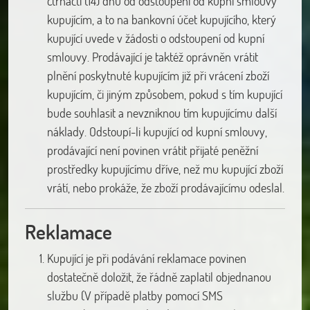
čtrnácti (14) dnů od odstoupení od kupní smlouvy
kupujícím, a to na bankovní účet kupujícího, který
kupující uvede v žádosti o odstoupení od kupní
smlouvy. Prodávající je taktéž oprávněn vrátit
plnění poskytnuté kupujícím již při vrácení zboží
kupujícím, či jiným způsobem, pokud s tím kupující
bude souhlasit a nevzniknou tím kupujícímu další
náklady. Odstoupí-li kupující od kupní smlouvy,
prodávající není povinen vrátit přijaté peněžní
prostředky kupujícímu dříve, než mu kupující zboží
vrátí, nebo prokáže, že zboží prodávajícímu odeslal.
Reklamace
Kupující je při podávání reklamace povinen
dostatečně doložit, že řádně zaplatil objednanou
službu (V případě platby pomocí SMS