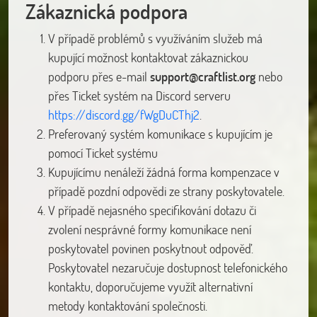
Zákaznická podpora
V případě problémů s využíváním služeb má
kupující možnost kontaktovat zákaznickou
podporu přes e-mail
support@craftlist.org
nebo
přes Ticket systém na Discord serveru
https://discord.gg/fWgDuCThj2
.
Preferovaný systém komunikace s kupujícím je
pomocí Ticket systému
Kupujícímu nenáleží žádná forma kompenzace v
případě pozdní odpovědi ze strany poskytovatele.
V případě nejasného specifikování dotazu či
zvolení nesprávné formy komunikace není
poskytovatel povinen poskytnout odpověď.
Poskytovatel nezaručuje dostupnost telefonického
kontaktu, doporučujeme využít alternativní
metody kontaktování společnosti.