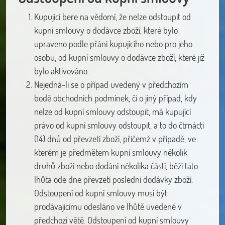
Kupující bere na vědomí, že nelze odstoupit od
kupní smlouvy o dodávce zboží, které bylo
upraveno podle přání kupujícího nebo pro jeho
osobu, od kupní smlouvy o dodávce zboží, které již
bylo aktivováno.
Nejedná-li se o případ uvedený v předchozím
bodě obchodních podmínek, či o jiný případ, kdy
nelze od kupní smlouvy odstoupit, má kupující
právo od kupní smlouvy odstoupit, a to do čtrnácti
(14) dnů od převzetí zboží, přičemž v případě, ve
kterém je předmětem kupní smlouvy několik
druhů zboží nebo dodání několika částí, běží tato
lhůta ode dne převzetí poslední dodávky zboží.
Odstoupení od kupní smlouvy musí být
prodávajícímu odesláno ve lhůtě uvedené v
předchozí větě. Odstoupení od kupní smlouvy