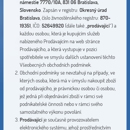
námestie 7770/10A, 831 06 Bratislava,
Slovensko
. Zapsán v registru:
Okresný úrad
Bratislava
, číslo živnostěnského registru:
870-
19351
, IČO:
52649920
(dále také „
prodávající
“) a
každou osobou, která je kupujícím služeb
nabízeného Prodávajícím na web stránce
Prodávajícího, a která vystupuje v pozici
spotřebitele ve smyslu dalších ustanovení těchto
Všeobecných obchodních podmínek.
Obchodní podmínky se nevztahují na případy, ve
kterých osoba, která má v úmyslu nakoupit zboží
od prodávajícího, je právnickou osobou či osobou,
jež jedná při objednávání zboží v rámci své
podnikatelské činnosti nebo v rámci svého
samostatného výkonu povolání.
Prodávající
je současně provozovatelem
elektronického systému, jehož prostřednictvím