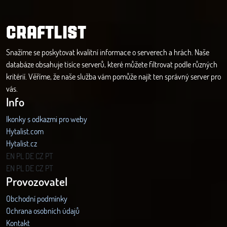
CRAFTLIST
Snažíme se poskytovat kvalitní informace o serverech a hrách. Naše
databáze obsahuje tisíce serverů, které můžete filtrovat podle různých
kritérií. Věříme, že naše služba vám pomůže najít ten správný server pro
vás.
Info
Ikonky s odkazmi pro weby
Hytalist.com
Hytalist.cz
Hytamods.org
EN
PL
DE
CZ
PT
EN
PL
DE
CZ
PT
Provozovatel
Obchodní podmínky
Ochrana osobních údajů
Kontakt