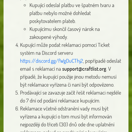
Kupující odeslal platbu ve špatném tvaru a
platbu nebylo možné dohledat
poskytovatelem plateb.
Kupujícímu skončil časový nárok na
zakoupené výhody.
Kupující může podat reklamaci pomocí Ticket
systém na Discord serveru
https://discord.gg/fWgDuCThj2
, popřípadě odeslat
email s reklamací na
support@craftlist.org
. V
případě, že kupující použije jinou metodu nemusí
být reklamace vyřízena či naní být odpovězeno.
Prodávající se zavazuje začít řešit reklamaci nejdéle
do 7 dní od podání reklamace kupujícím.
Reklamace včetně odstranění vady musí být
vyřízena a kupující o tom musí být informován
nejpozději do třiceti (30) dnů ode dne uplatnění