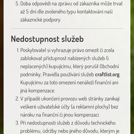
Doba odpovědi na zprávu od zákazníka může trvat
až 5 dní dle zvoleného typu kontaktování naší
zákaznické podpory.
Nedostupnost služeb
Poskytovatel si vyhrazuje právo omezit či zcela
zablokovat přístupnost nabízených služeb (i
neplacených) kupujícímu, který porušil Obchodní
podmínky, Pravidla používání služeb
craftlist.org
.
Kupujícímu za toto omezení nenáleží finanční ani
jiná kompenzace.
V případě ukončení provozu web stránky zanikají
veškeré uživatelské účty (a reklamní plochy) bez
nároku na finanční či jinou kompenzaci.
Při nedostupnosti služeb z důvodu technického
problému, údržby nebo jiného důvodu, kterým je