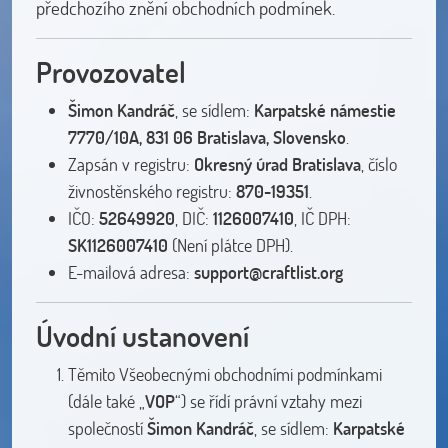
předchozího znění obchodních podmínek.
Provozovatel
Šimon Kandráč
, se sídlem:
Karpatské námestie
7770/10A, 831 06 Bratislava, Slovensko
.
Zapsán v registru:
Okresný úrad Bratislava
, číslo
živnostěnského registru:
870-19351
.
IČO:
52649920
, DIČ:
1126007410
, IČ DPH:
SK1126007410
(Není plátce DPH).
E-mailová adresa:
support@craftlist.org
Úvodní ustanovení
Těmito Všeobecnými obchodními podmínkami
(dále také „
VOP
“) se řídí právní vztahy mezi
společností
Šimon Kandráč
, se sídlem:
Karpatské