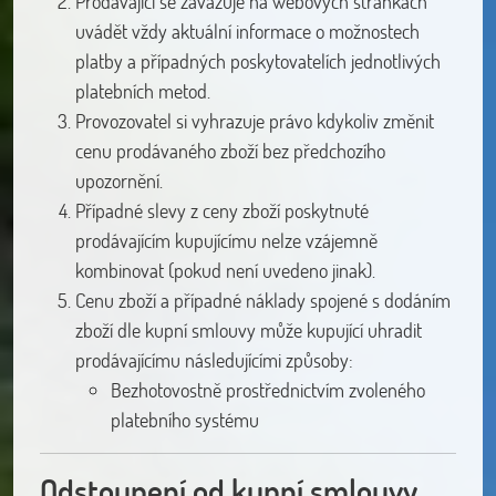
Prodávající se zavazuje na webových stránkách
uvádět vždy aktuální informace o možnostech
platby a případných poskytovatelích jednotlivých
platebních metod.
Provozovatel si vyhrazuje právo kdykoliv změnit
cenu prodávaného zboží bez předchozího
upozornění.
Případné slevy z ceny zboží poskytnuté
prodávajícím kupujícímu nelze vzájemně
kombinovat (pokud není uvedeno jinak).
Cenu zboží a případné náklady spojené s dodáním
zboží dle kupní smlouvy může kupující uhradit
prodávajícímu následujícími způsoby:
Bezhotovostně prostřednictvím zvoleného
platebního systému
Odstoupení od kupní smlouvy