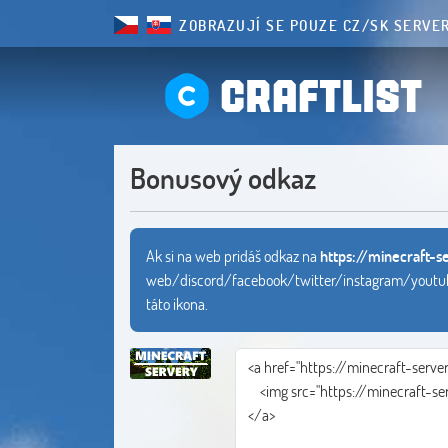
ZOBRAZUJÍ SE POUZE CZ/SK SERVE
CRAFTLIST
Bonusový odkaz
Ak si na web pridáš odkaz na
https://minecraft-s
web/discord/facebook/twitter/instagram/youtube odk
táto ikona.