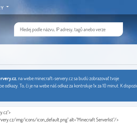
RY
ervery.cz
, na webe minecraft-servery.cz sa budú zobrazovať tvoje
azy. To, či je na webe náš odkaz za kontroluje 1x za 10 minut. K dispozícii