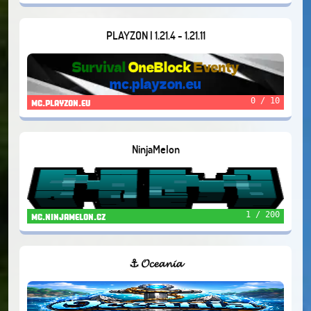
PLAYZON | 1.21.4 - 1.21.11
0 / 10
mc.playzon.eu
NinjaMelon
1 / 200
mc.ninjamelon.cz
⚓ 𝓞𝓬𝓮𝓪𝓷𝓲𝓪