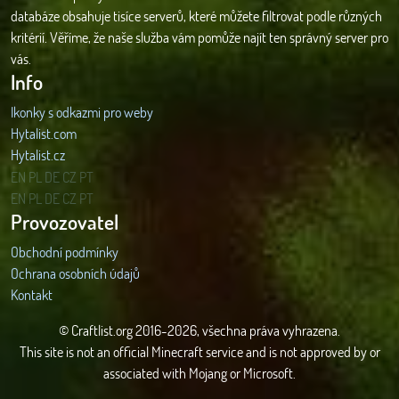
databáze obsahuje tisíce serverů, které můžete filtrovat podle různých
kritérií. Věříme, že naše služba vám pomůže najít ten správný server pro
vás.
Info
Ikonky s odkazmi pro weby
Hytalist.com
Hytalist.cz
Hytamods.org
EN
PL
DE
CZ
PT
EN
PL
DE
CZ
PT
Provozovatel
Obchodní podmínky
Ochrana osobních údajů
Kontakt
© Craftlist.org 2016-2026, všechna práva vyhrazena.
This site is not an official Minecraft service and is not approved by or
associated with Mojang or Microsoft.