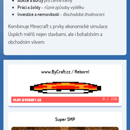
Aukce a burzy
pro cenné itemy
Práci a žoldy
– různé způsoby výdělku
Investice a nemovitosti
– dlouhodobé zhodnocení
Kombinuje Minecraft s prvky ekonomické simulace.
Úspěch měříš nejen stavbami, ale i bohatstvím a
obchodním vlivem.
www.ByCraft.cz / Reborn!
0 / 210
play.bycraft.cz
Super SMP