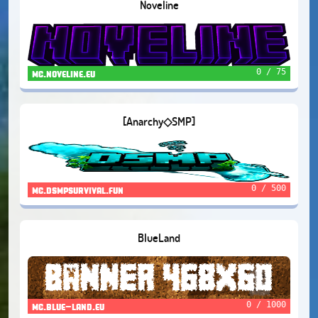
Noveline
0 / 75
mc.noveline.eu
[Anarchy◇SMP]
0 / 500
mc.dsmpsurvival.fun
BlueLand
0 / 1000
mc.blue-land.eu