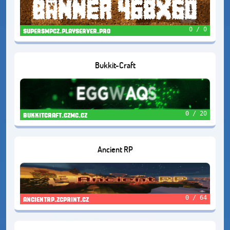
0 / 0
supersmpcz.playserver.pro
Bukkit-Craft
0 / 20
bukkitcraft.czmc.cz
Ancient RP
0 / 64
ancientrp.zcprint.cz