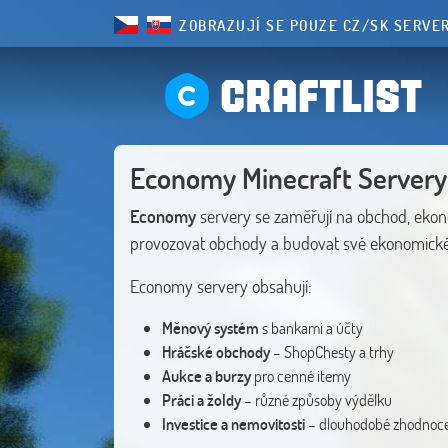
ZOBRAZUJÍ SE POUZE CZ/SK SERVE
CRAFTLIST
Economy Minecraft Servery
Economy
servery se zaměřují na obchod, ekon
provozovat obchody a budovat své ekonomick
Economy servery obsahují:
Měnový systém
s bankami a účty
Hráčské obchody
– ShopChesty a trhy
Aukce a burzy
pro cenné itemy
Práci a žoldy
– různé způsoby výdělku
Investice a nemovitosti
– dlouhodobé zhodnoc