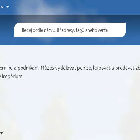
RY
omiku a podnikání. Můžeš vydělávat peníze, kupovat a prodávat zb
é impérium.
ení