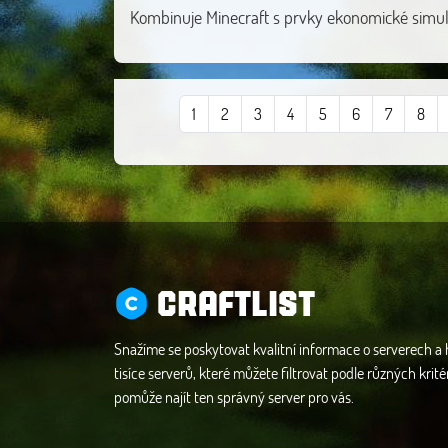
Kombinuje Minecraft s prvky ekonomické simul
1
2
3
4
5
6
7
8
CRAFTLIST
Snažíme se poskytovat kvalitní informace o serverech a
tisíce serverů, které můžete filtrovat podle různých krité
pomůže najít ten správný server pro vás.