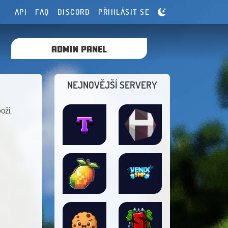
API
FAQ
DISCORD
PŘIHLÁSIT SE
ADMIN PANEL
NEJNOVĚJŠÍ SERVERY
oží,