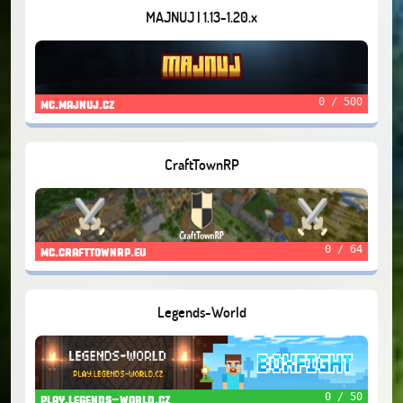
MAJNUJ | 1.13-1.20.x
0 / 500
mc.majnuj.cz
CraftTownRP
0 / 64
mc.crafttownrp.eu
Legends-World
0 / 50
play.legends-world.cz