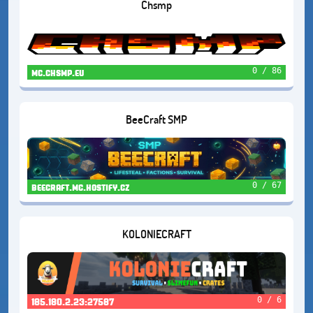
Chsmp
0 / 86
mc.chsmp.eu
BeeCraft SMP
0 / 67
beecraft.mc.hostify.cz
KOLONIECRAFT
0 / 6
185.180.2.23:27587