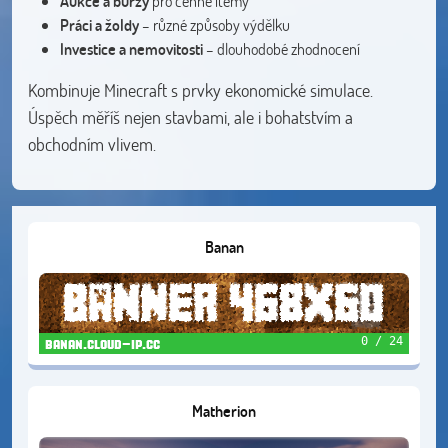
Aukce a burzy
pro cenné itemy
Práci a žoldy
– různé způsoby výdělku
Investice a nemovitosti
– dlouhodobé zhodnocení
Kombinuje Minecraft s prvky ekonomické simulace.
Úspěch měříš nejen stavbami, ale i bohatstvím a
obchodním vlivem.
Banan
0 / 24
banan.cloud-ip.cc
Matherion