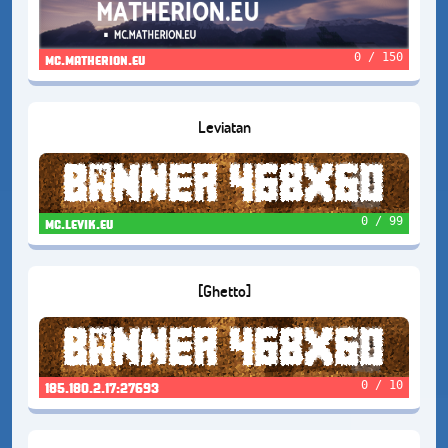
0 / 150
mc.matherion.eu
Leviatan
0 / 99
mc.levik.eu
[Ghetto]
0 / 10
185.180.2.17:27693