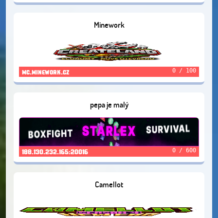
Minework
0 / 100
mc.minework.cz
pepa je malý
0 / 600
188.130.232.165:20016
Camellot