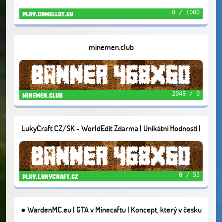
0 / 1000
play.camellot.eu
minemen.club
2048 / 0
minemen.club
LukyCraft CZ/SK - WorldEdit Zdarma | Unikátní Hodnosti |
Economy Survival | Creative Parcely i Otevřený Svět
0 / 55
play.LukyCraft.cz
● WardenMC.eu | GTA v Minecaftu | Koncept, který v česku