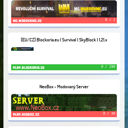
neexistuje | Verze: 1.16.5
0 / 1
mc.wardenmc.eu
[EU/CZ] Blockoria.eu | Survival | SkyBlock | 1.21.x
0 / 190
play.blockoria.eu
NeoBox - Modovaný Server
0 / 30
play.neobox.cz