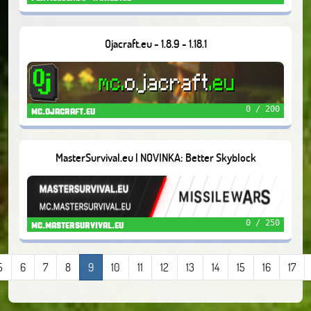
Ojacraft.eu - 1.8.9 - 1.18.1
0 / 200
mc.ojacraft.eu
MasterSurvival.eu | NOVINKA: Better Skyblock
0 / 250
mc.mastersurvival.eu
5
6
7
8
9
10
11
12
13
14
15
16
17