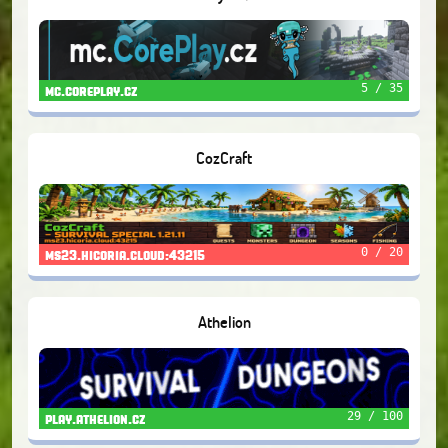
5 / 35
mc.coreplay.cz
CozCraft
0 / 20
ms23.hicoria.cloud:43215
Athelion
29 / 100
play.athelion.cz