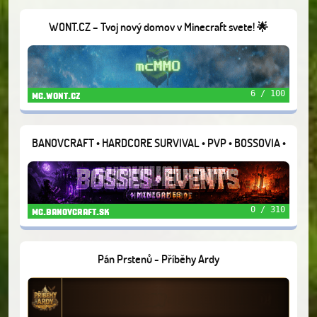
WONT.CZ – Tvoj nový domov v Minecraft svete! 🌟
6 / 100
mc.wont.cz
BANOVCRAFT • HARDCORE SURVIVAL • PVP • BOSSOVIA •
EVENTY • MINIHRY
0 / 310
mc.banovcraft.sk
Pán Prstenů - Příběhy Ardy