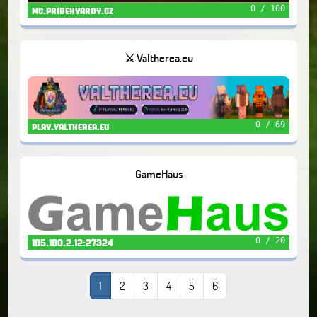
0 / 100
mc.pribehyardy.cz
⚔️ Valtherea.eu
0 / 69
play.valtherea.eu
GameHaus
0 / 20
185.180.2.12:27324
1
2
3
4
5
6