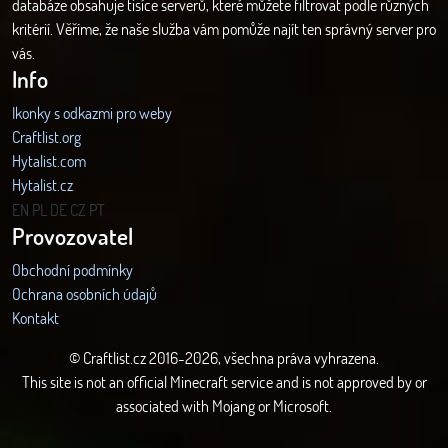
databáze obsahuje tisíce serverů, které můžete filtrovat podle různých
kritérií. Věříme, že naše služba vám pomůže najít ten správný server pro
vás.
Info
Ikonky s odkazmi pro weby
Craftlist.org
Hytalist.com
Hytalist.cz
Hytamods.org
EN
PL
DE
CZ
PT
Provozovatel
Obchodní podmínky
Ochrana osobních údajů
Kontakt
© Craftlist.cz 2016-2026, všechna práva vyhrazena.
This site is not an official Minecraft service and is not approved by or
associated with Mojang or Microsoft.