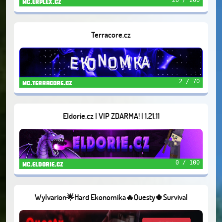
mc.erplex.cz
Terracore.cz
2 / 70
mc.terracore.cz
Eldorie.cz | VIP ZDARMA! | 1.21.11
0 / 100
mc.eldorie.cz
Wylvarion🌟Hard Ekonomika🔥Questy🍀Survival