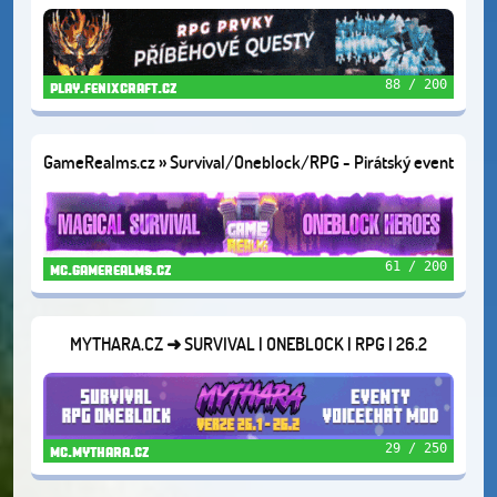
SKYBLOCK
88 / 200
play.fenixcraft.cz
GameRealms.cz » Survival/Oneblock/RPG - Pirátský event
🦜1.21.11+
61 / 200
mc.gamerealms.cz
MYTHARA.CZ ➜ SURVIVAL | ONEBLOCK | RPG | 26.2
29 / 250
mc.mythara.cz