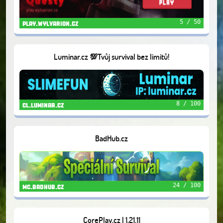
5 / 50
play.wylvarion.cz
Luminar.cz 💯Tvůj survival bez limitů!
8 / 100
cl.luminar.cz
BadHub.cz
24 / 100
mc.badhub.cz
CorePlay.cz | 1.21.11