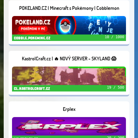
POKELAND.CZ | Minecraft s Pokémony | Cobblemon
10 / 1000
cobble.pokemine.cz
KastrolCraft.cz | 🔥 NOVÝ SERVER - SKYLAND 😱
19 / 500
cl.kastrolcraft.cz
Erplex
20 / 200