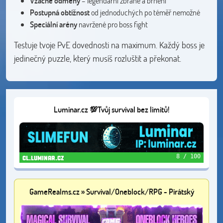
Vzácné odměny
– legendární zbraně a brnění
Postupná obtížnost
od jednoduchých po téměř nemožné
Speciální arény
navržené pro boss fight
Testuje tvoje PvE dovednosti na maximum. Každý boss je
jedinečný puzzle, který musíš rozluštit a překonat.
Luminar.cz 💯Tvůj survival bez limitů!
8 / 100
cl.luminar.cz
GameRealms.cz » Survival/Oneblock/RPG - Pirátský
event🦜1.21.11+