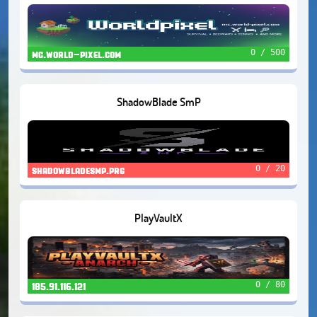
0 / 500
mc.world-pixel.com
ShadowBlade SmP
0 / 20
shadowbladesmp.prg
PlayVaultX
0 / 80
185.91.116.121