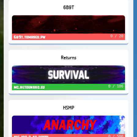
6B9T
0 / 20
6b9t.tomaseu.pw
Returns
0 / 100
mc.retounsko.eu
HSMP
0 / 500