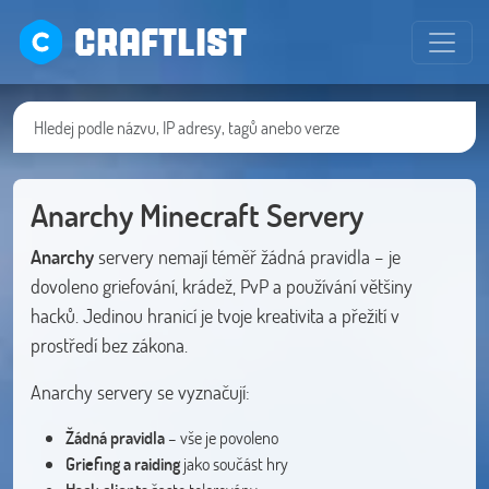
CRAFTLIST
Anarchy Minecraft Servery
Anarchy
servery nemají téměř žádná pravidla – je
dovoleno griefování, krádež, PvP a používání většiny
hacků. Jedinou hranicí je tvoje kreativita a přežití v
prostředí bez zákona.
Anarchy servery se vyznačují:
Žádná pravidla
– vše je povoleno
Griefing a raiding
jako součást hry