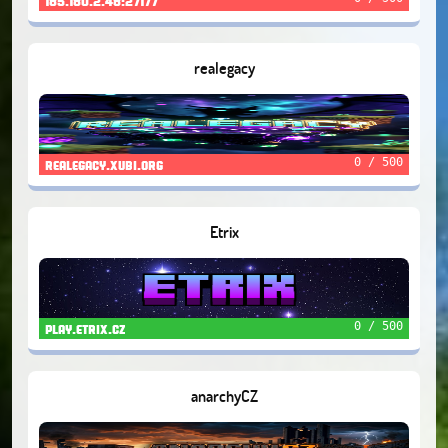
185.180.2.48:27177
realegacy
0 / 500
realegacy.xubi.org
Etrix
0 / 500
play.etrix.cz
anarchyCZ