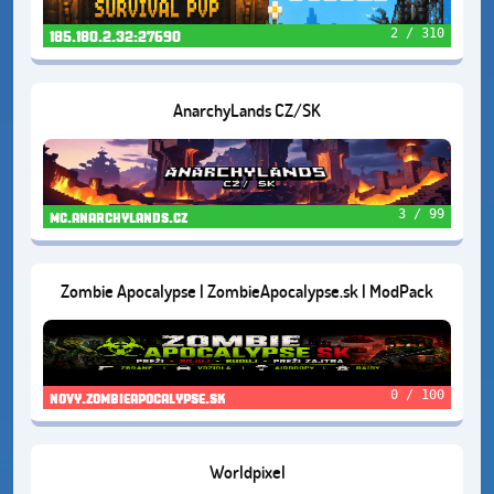
2 / 310
185.180.2.32:27690
AnarchyLands CZ/SK
3 / 99
mc.anarchylands.cz
Zombie Apocalypse | ZombieApocalypse.sk | ModPack
1.20.1.
0 / 100
novy.zombieapocalypse.sk
Worldpixel