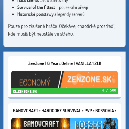
Hack clients
často tolerovány
Survival of the fittest
– pouze silní přežijí
Historické podstawy
a legendy serverů
Pouze pro zkušené hráče. Očekávej chaotické prostředí,
kde musíš být neustále ve střehu.
ZenZone | 6 Years Online | VANILLA 1.21.11
4 / 500
cl.zenzone.sk
BANOVCRAFT • HARDCORE SURVIVAL • PVP • BOSSOVIA •
EVENTY • MINIHRY