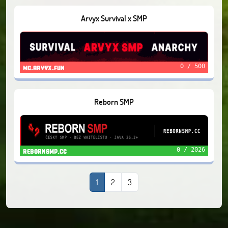
Arvyx Survival x SMP
0 / 500
mc.arvyx.fun
Reborn SMP
0 / 2026
rebornsmp.cc
1
2
3