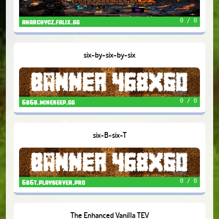
0 / 0
anarchycz.falix.gg
six-by-six-by-six
0 / 0
6b6b.minekeep.gg
six-B-six-T
0 / 0
6b6t.playserver.pro
The Enhanced Vanilla TEV