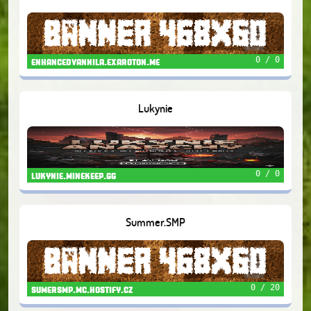
0 / 0
enhancedvannila.exaroton.me
Lukynie
0 / 0
lukynie.minekeep.gg
Summer.SMP
0 / 20
sumersmp.mc.hostify.cz