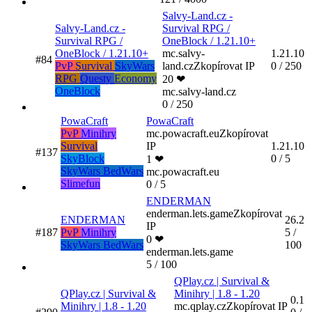
Salvy-Land.cz -
Salvy-Land.cz -
Survival RPG /
Survival RPG /
OneBlock / 1.21.10+
OneBlock / 1.21.10+
mc.salvy-
1.21.10
#84
PvP
Survival
SkyWars
land.cz
Zkopírovat IP
0 / 250
RPG
Questy
Economy
20 ❤
OneBlock
mc.salvy-land.cz
0 / 250
PowaCraft
PowaCraft
PvP
Minihry
mc.powacraft.eu
Zkopírovat
Survival
IP
1.21.10
#137
SkyBlock
0 / 5
1 ❤
SkyWars
BedWars
mc.powacraft.eu
Slimefun
0 / 5
ENDERMAN
enderman.lets.game
Zkopírovat
ENDERMAN
26.2
IP
#187
PvP
Minihry
5 /
0 ❤
SkyWars
BedWars
100
enderman.lets.game
5 / 100
QPlay.cz | Survival &
QPlay.cz | Survival &
Minihry | 1.8 - 1.20
0.1
Minihry | 1.8 - 1.20
mc.qplay.cz
Zkopírovat IP