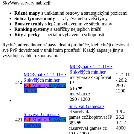
SkyWars servery nabízejí:
Různé mapy
s unikátními ostrovy a strategickými pozicemi
Sólo a týmové módy
– 1v1, 2v2 nebo větší týmy
Booster truhly
s lepším vybavením ve středu mapy
Ranking systémy
a žebříčky nejlepších hráčů
Kity a perky
– speciální vybavení a schopnosti
Rychlé, adrenalinové zápasy ideální pro hráče, kteří chtějí otestovat
své PvP dovednosti v unikátním prostředí. Každý zápas je jiný a
vyžaduje rychlé rozhodování.
MCRybář • 1.21.11+ •
6 skvělých miniher
MCRybář • 1.21.11+ •
1.21.11
mcrybar.cz
Zkopírovat
6 skvělých miniher
- 26.2
#14
IP
PvP
Minihry
SkyWars
290 /
616 ❤
Questy
1200
mcrybar.cz
290 / 1200
Survival-Games.cz
cl.survival-
1.8 -
Survival-Games.cz
games.cz
Zkopírovat IP
26.2
#21
PvP
Minihry
SkyWars
121 /
383 ❤
BedWars
4000
cl.survival-games.cz
121 / 4000