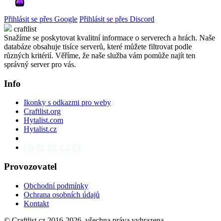
Přihlásit se přes Google
Přihlásit se přes Discord
craftlist
Snažíme se poskytovat kvalitní informace o serverech a hrách. Naše
databáze obsahuje tisíce serverů, které můžete filtrovat podle
různých kritérií. Věříme, že naše služba vám pomůže najít ten
správný server pro vás.
Info
Ikonky s odkazmi pro weby
Craftlist.org
Hytalist.com
Hytalist.cz
Hytamods.org
EN
PL
DE
CZ
PT
Provozovatel
Obchodní podmínky
Ochrana osobních údajů
Kontakt
© Craftlist.cz 2016-2026, všechna práva vyhrazena.