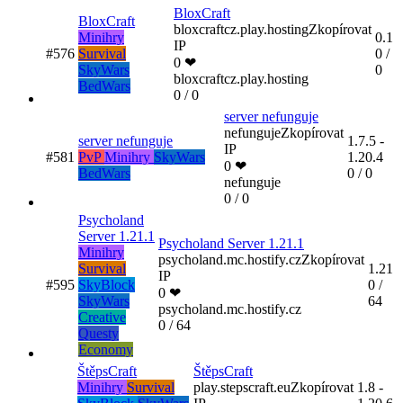
BloxCraft
BloxCraft
bloxcraftcz.play.hosting
Zkopírovat
Minihry
0.1
IP
#576
Survival
0 /
0 ❤
SkyWars
0
bloxcraftcz.play.hosting
BedWars
0 / 0
server nefunguje
nefunguje
Zkopírovat
server nefunguje
1.7.5 -
IP
#581
PvP
Minihry
SkyWars
1.20.4
0 ❤
BedWars
0 / 0
nefunguje
0 / 0
Psycholand
Server 1.21.1
Psycholand Server 1.21.1
Minihry
psycholand.mc.hostify.cz
Zkopírovat
Survival
1.21
IP
#595
SkyBlock
0 /
0 ❤
SkyWars
64
psycholand.mc.hostify.cz
Creative
0 / 64
Questy
Economy
ŠtěpsCraft
ŠtěpsCraft
Minihry
Survival
play.stepscraft.eu
Zkopírovat
1.8 -