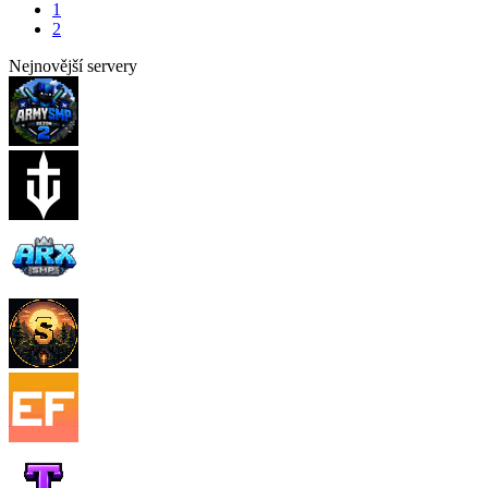
1
2
Nejnovější servery