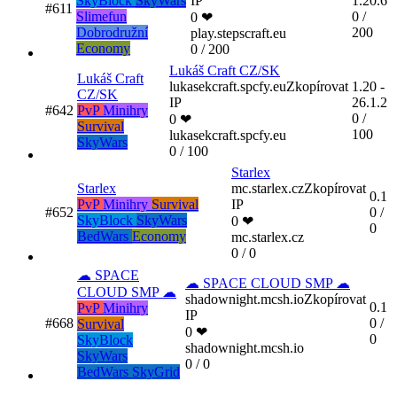
SkyBlock
SkyWars
IP
1.20.6
#611
Slimefun
0 /
0 ❤
Dobrodružní
200
play.stepscraft.eu
Economy
0 / 200
Lukáš Craft CZ/SK
Lukáš Craft
lukasekcraft.spcfy.eu
Zkopírovat
1.20 -
CZ/SK
IP
26.1.2
#642
PvP
Minihry
0 /
0 ❤
Survival
100
lukasekcraft.spcfy.eu
SkyWars
0 / 100
Starlex
Starlex
mc.starlex.cz
Zkopírovat
0.1
PvP
Minihry
Survival
IP
#652
0 /
SkyBlock
SkyWars
0 ❤
0
BedWars
Economy
mc.starlex.cz
0 / 0
☁ SPACE
☁ SPACE CLOUD SMP ☁
CLOUD SMP ☁
shadownight.mcsh.io
Zkopírovat
0.1
PvP
Minihry
IP
#668
0 /
Survival
0 ❤
0
SkyBlock
shadownight.mcsh.io
SkyWars
0 / 0
BedWars
SkyGrid