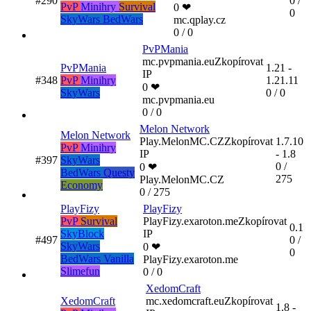
#290
0 /
PvP
Minihry
Survival
0 ❤
0
SkyWars
BedWars
mc.qplay.cz
0 / 0
PvPMania
mc.pvpmania.eu
Zkopírovat
PvPMania
1.21 -
IP
#348
PvP
Minihry
1.21.11
0 ❤
SkyWars
0 / 0
mc.pvpmania.eu
0 / 0
Melon Network
Melon Network
Play.MelonMC.CZ
Zkopírovat
1.7.10
PvP
Minihry
IP
- 1.8
#397
SkyWars
0 /
0 ❤
BedWars
Questy
275
Play.MelonMC.CZ
Economy
0 / 275
PlayFizy
PlayFizy
PvP
Survival
PlayFizy.exaroton.me
Zkopírovat
0.1
SkyBlock
IP
#497
0 /
SkyWars
0 ❤
0
BedWars
Vanilla
PlayFizy.exaroton.me
Slimefun
0 / 0
XedomCraft
XedomCraft
mc.xedomcraft.eu
Zkopírovat
1.8 -