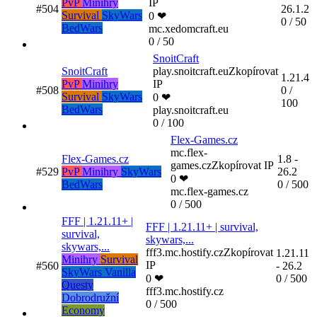
PvP
Minihry
IP
#504
26.1.2
Survival
SkyWars
0 ❤
0 / 50
BedWars
mc.xedomcraft.eu
0 / 50
SnoitCraft
SnoitCraft
play.snoitcraft.eu
Zkopírovat
1.21.4
PvP
Minihry
IP
#508
0 /
Survival
SkyWars
0 ❤
100
BedWars
play.snoitcraft.eu
0 / 100
Flex-Games.cz
mc.flex-
Flex-Games.cz
1.8 -
games.cz
Zkopírovat IP
#529
PvP
Minihry
SkyWars
26.2
0 ❤
BedWars
0 / 500
mc.flex-games.cz
0 / 500
FFF | 1.21.11+ |
FFF | 1.21.11+ | survival,
survival,
skywars,...
skywars,...
fff3.mc.hostify.cz
Zkopírovat
1.21.11
Minihry
Survival
IP
#560
- 26.2
SkyWars
Vanilla
0 ❤
0 / 500
Questy
fff3.mc.hostify.cz
Dobrodružní
0 / 500
Economy