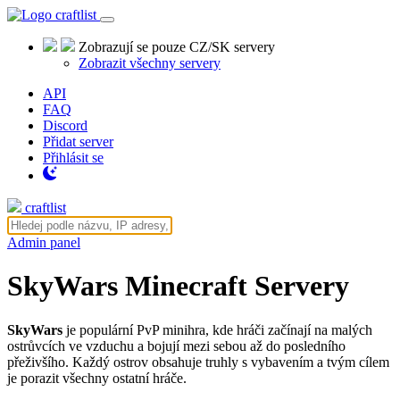
craftlist
Zobrazují se pouze CZ/SK servery
Zobrazit všechny servery
API
FAQ
Discord
Přidat server
Přihlásit se
craftlist
Admin panel
SkyWars Minecraft Servery
SkyWars
je populární PvP minihra, kde hráči začínají na malých
ostrůvcích ve vzduchu a bojují mezi sebou až do posledního
přeživšího. Každý ostrov obsahuje truhly s vybavením a tvým cílem
je porazit všechny ostatní hráče.