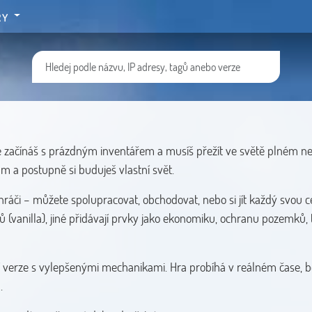
RY
de začínáš s prázdným inventářem a musíš přežít ve světě plném ne
ům a postupně si buduješ vlastní svět.
hráči – můžete spolupracovat, obchodovat, nebo si jít každý svou c
hů (vanilla), jiné přidávají prvky jako ekonomiku, ochranu pozemků, 
ší verze s vylepšenými mechanikami. Hra probíhá v reálném čase, 
.