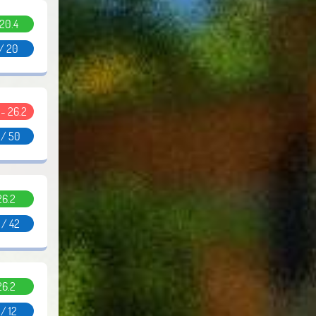
.20.4
 / 20
1 - 26.2
 / 50
26.2
 / 42
26.2
 / 12