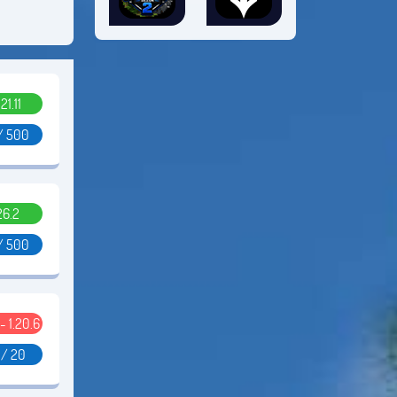
.21.11
/ 500
26.2
/ 500
 - 1.20.6
 / 20