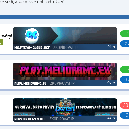
ce sedí, a začni své dobrodružství.
1
 světy!
y
2 
ZKOPÍROVAT IP
46 ❤
mc.ptero-cloud.net
0 
ZKOPÍROVAT IP
46 ❤
play.melioramc.eu
1.20
0
ZKOPÍROVAT IP
44 ❤
play.craftzen.net