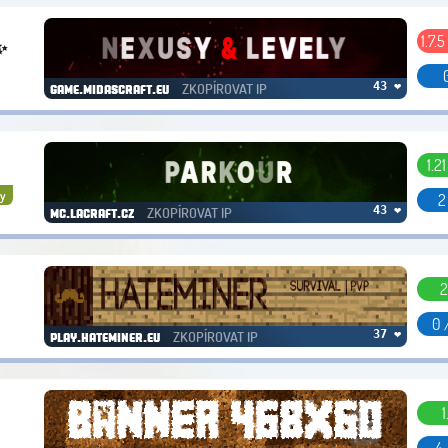
1.7.5
✨
ZKOPÍROVAT IP
43 ❤
game.midascraft.eu
1.2
y
2
ZKOPÍROVAT IP
43 ❤
mc.lacraft.cz
2
0 
ZKOPÍROVAT IP
37 ❤
play.hateminer.eu
1
4 