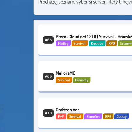
Procházej seznam, vyber si server, který ti nejví
Ptero-Cloud.net 1.21.11 | Survival - Hráčské
#68
Minihry
Survival
Creative
RPG
Econom
MelioraMC
#69
Survival
Economy
Craftzen.net
#70
PvP
Survival
Slimefun
RPG
Questy
Dobrodružní
Economy