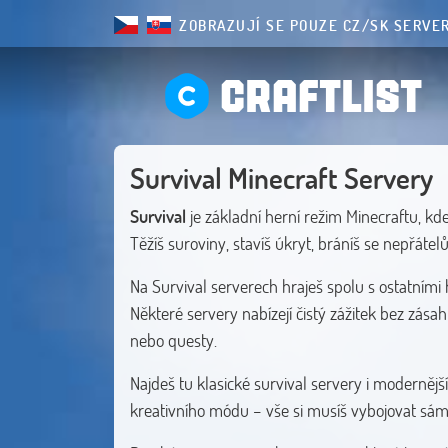
ZOBRAZUJÍ SE POUZE CZ/SK SERVE
CRAFTLIST
Survival Minecraft Servery
Survival
je základní herní režim Minecraftu, k
Těžíš suroviny, stavíš úkryt, bráníš se nepřátel
Na Survival serverech hraješ spolu s ostatními 
Některé servery nabízejí čistý zážitek bez zása
nebo questy.
Najdeš tu klasické survival servery i moderněj
kreativního módu – vše si musíš vybojovat sám