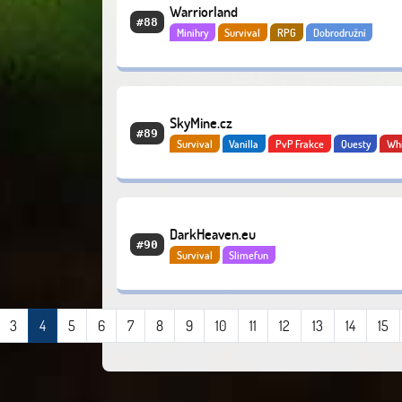
Warriorland
#88
Minihry
Survival
RPG
Dobrodružní
SkyMine.cz
#89
Survival
Vanilla
PvP Frakce
Questy
Whi
DarkHeaven.eu
#90
Survival
Slimefun
3
4
5
6
7
8
9
10
11
12
13
14
15