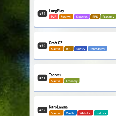
LongPlay
#78
PvP
Survival
Slimefun
RPG
Economy
Craft.CZ
#79
Survival
RPG
Questy
Dobrodružní
Tserver
#81
Survival
Economy
NitroLandia
#82
Survival
Vanilla
Whitelist
Bedrock