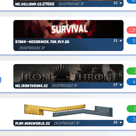
ZKOPÍROVAT IP
35 ❤
mc.hellsmp.cz:27050
1.2
0
31 ❤
stank-mccormick.tun.ply.gg
ZKOPÍROVAT IP
4
ZKOPÍROVAT IP
27 ❤
mc.ironthrone.cz
1
3
ZKOPÍROVAT IP
26 ❤
play.mineworld.cz