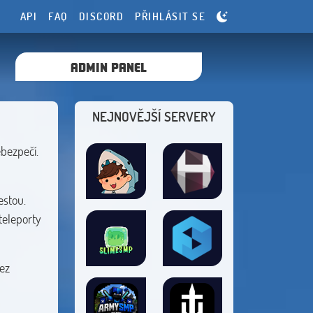
API
FAQ
DISCORD
PŘIHLÁSIT SE
ADMIN PANEL
NEJNOVĚJŠÍ SERVERY
bezpečí.
estou.
teleporty
bez