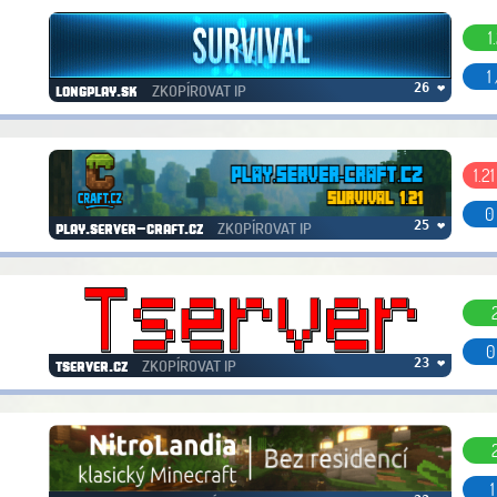
1
1
ZKOPÍROVAT IP
26 ❤
longplay.sk
1.2
0
ZKOPÍROVAT IP
25 ❤
play.server-craft.cz
0
ZKOPÍROVAT IP
23 ❤
tserver.cz
1