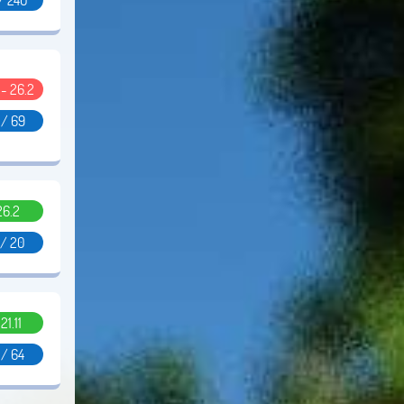
1 - 26.2
 / 69
26.2
 / 20
.21.11
 / 64