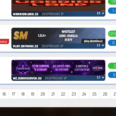
1.1
1 
ZKOPÍROVAT IP
18 ❤
warriorland.cz
1.21.8
telist
0 
ZKOPÍROVAT IP
15 ❤
play.skymine.cz
2
0
ZKOPÍROVAT IP
15 ❤
mc.darkheaven.eu
16
17
18
19
20
21
22
23
24
25
26
2