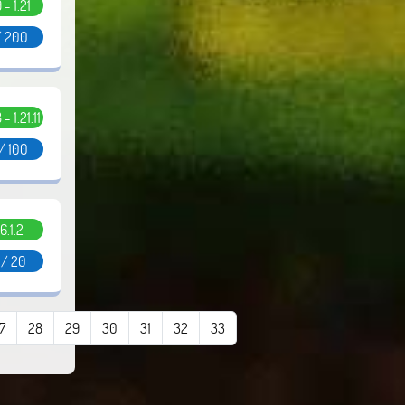
9 - 1.21
/ 200
 - 1.21.11
/ 100
6.1.2
 / 20
7
28
29
30
31
32
33