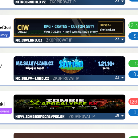
ZKOPÍROVAT IP
23 ❤
nitrolandia.xyz
1.21.4
ceChat
uesty
5 
ZKOPÍROVAT IP
22 ❤
mc.ciwland.cz
1
 /
0 
ZKOPÍROVAT IP
21 ❤
mc.salvy-land.cz
1.20
k |
ované
0 
ZKOPÍROVAT IP
19 ❤
novy.zombieapocalypse.sk