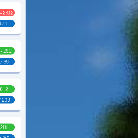
 - 26.1.2
0 / 1
1 - 26.2
 / 69
6.1.2
/ 200
.21.11
/ 240