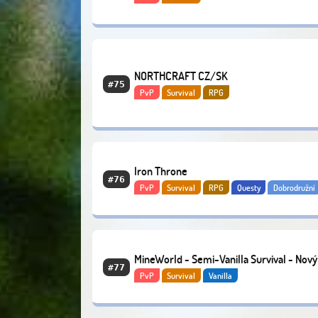
NORTHCRAFT CZ/SK
#75
PvP
Survival
RPG
Iron Throne
#76
PvP
Survival
RPG
Questy
Dobrodružní
Módované
Economy
MineWorld - Semi-Vanilla Survival - Nový
#77
PvP
Survival
Vanilla
začátek 1.21.11