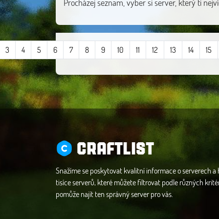
Procházej seznam, vyber si server, který ti nejví
3
4
5
6
7
8
9
10
11
12
13
14
15
CRAFTLIST
Snažíme se poskytovat kvalitní informace o serverech a
tisíce serverů, které můžete filtrovat podle různých krité
pomůže najít ten správný server pro vás.