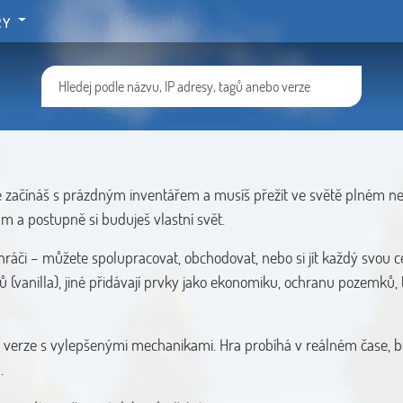
RY
de začínáš s prázdným inventářem a musíš přežít ve světě plném ne
ům a postupně si buduješ vlastní svět.
hráči – můžete spolupracovat, obchodovat, nebo si jít každý svou c
hů (vanilla), jiné přidávají prvky jako ekonomiku, ochranu pozemků, 
ší verze s vylepšenými mechanikami. Hra probíhá v reálném čase, 
.