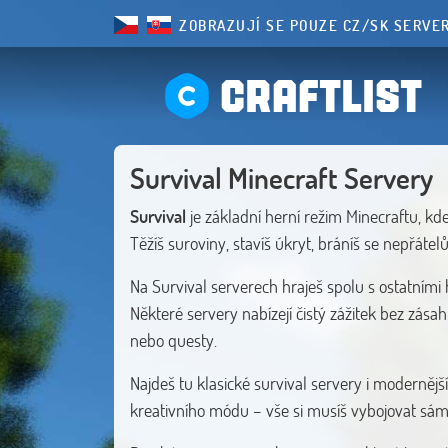
ZOBRAZUJÍ SE POUZE CZ/SK SERVE
CRAFTLIST
Survival Minecraft Servery
Survival
je základní herní režim Minecraftu, k
Těžíš suroviny, stavíš úkryt, bráníš se nepřátel
Na Survival serverech hraješ spolu s ostatními 
Některé servery nabízejí čistý zážitek bez zása
nebo questy.
Najdeš tu klasické survival servery i moderněj
kreativního módu – vše si musíš vybojovat sám