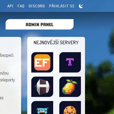
API
FAQ
DISCORD
PŘIHLÁSIT SE
ADMIN PANEL
NEJNOVĚJŠÍ SERVERY
bezpečí.
estou.
teleporty
bez