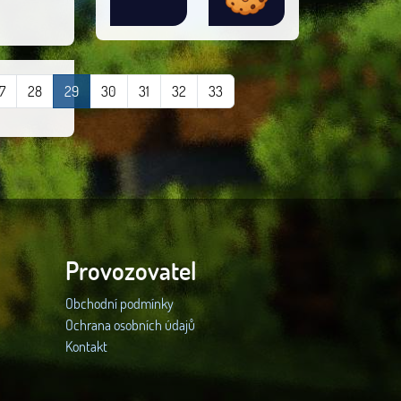
7
28
29
30
31
32
33
Provozovatel
Obchodní podmínky
Ochrana osobních údajů
Kontakt