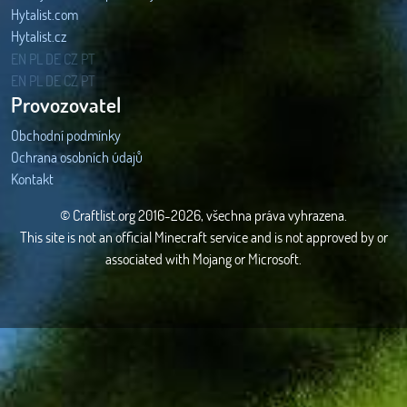
Hytalist.com
Hytalist.cz
Hytamods.org
EN
PL
DE
CZ
PT
EN
PL
DE
CZ
PT
Provozovatel
Obchodní podmínky
Ochrana osobních údajů
Kontakt
© Craftlist.org 2016-2026, všechna práva vyhrazena.
This site is not an official Minecraft service and is not approved by or
associated with Mojang or Microsoft.