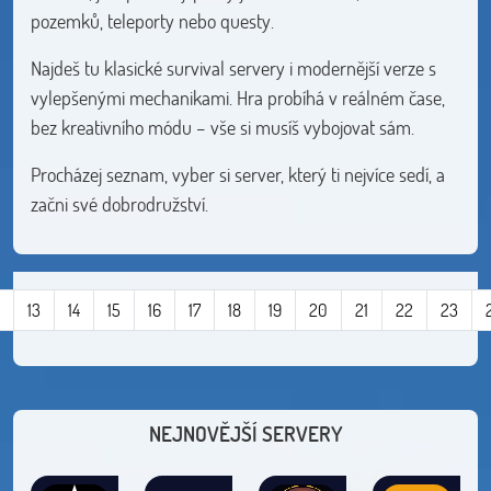
pozemků, teleporty nebo questy.
Najdeš tu klasické survival servery i modernější verze s
vylepšenými mechanikami. Hra probíhá v reálném čase,
bez kreativního módu – vše si musíš vybojovat sám.
Procházej seznam, vyber si server, který ti nejvíce sedí, a
začni své dobrodružství.
13
14
15
16
17
18
19
20
21
22
23
NEJNOVĚJŠÍ SERVERY