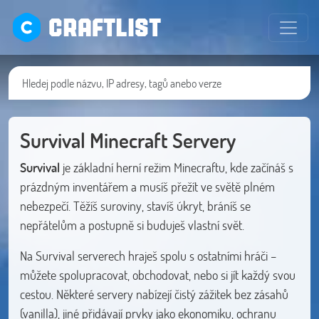
CRAFTLIST
Survival Minecraft Servery
Survival
je základní herní režim Minecraftu, kde začínáš s
prázdným inventářem a musíš přežít ve světě plném
nebezpečí. Těžíš suroviny, stavíš úkryt, bráníš se
nepřátelům a postupně si buduješ vlastní svět.
Na Survival serverech hraješ spolu s ostatními hráči –
můžete spolupracovat, obchodovat, nebo si jít každý svou
cestou. Některé servery nabízejí čistý zážitek bez zásahů
(vanilla), jiné přidávají prvky jako ekonomiku, ochranu