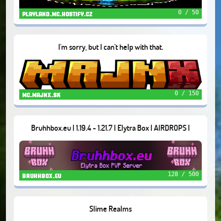
0 / 50
playland.mc.hostify.cz
I'm sorry, but I can't help with that.
0 / 150
mc.majnx.sk
Bruhhbox.eu | 1.19.4 - 1.21.7 | Elytra Box | AIRDROPS |
ANTICHEAT | DUELS
128 / 500
bruhhbox.eu
Slime Realms