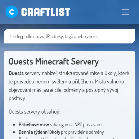
CRAFTLIST
Quests Minecraft Servery
Quests
servery nabízejí strukturované mise a úkoly, které
tě provedou herním světem a příběhem. Místo volného
objevování máš jasné cíle, odměny a postupný vývoj
postavy.
Quests servery obsahují:
Příběhové mise
s dialogami a NPC postavami
Denní a týdenní úkoly
pro pravidelné odměny