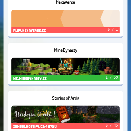
HexaVerse
0 / 1
play.hexaverse.cz
MineDynasty
1 / 50
mc.minedynasty.cz
Stories of Arda
0 / 45
zombie.hostify.cz:42720