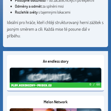
Postupné obtížnosti
– od začátečnických po expertní
Odměny a odmět
za splnění misí
Rozlehlé světy
s tajemnými lokacemi
Ideální pro hráče, kteří chtějí strukturovaný herní zážitek s
jasným směrem a cíli. Každá mise tě posune dál v
příběhu.
An endless story
0 / 60
play.nekonecny-pribeh.eu
Melon Network