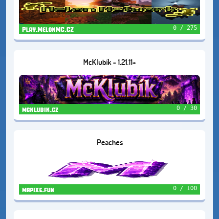
0 / 275
Play.MelonMC.CZ
McKlubík - 1.21.11+
0 / 30
mcklubik.cz
Peaches
0 / 100
mapixe.fun