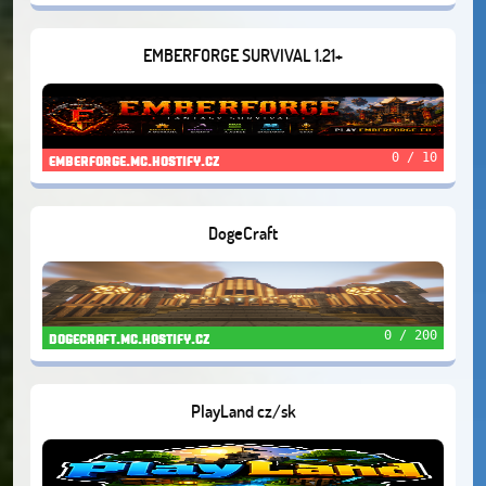
EMBERFORGE SURVIVAL 1.21+
0 / 10
emberforge.mc.hostify.cz
DogeCraft
0 / 200
dogecraft.mc.hostify.cz
PlayLand cz/sk