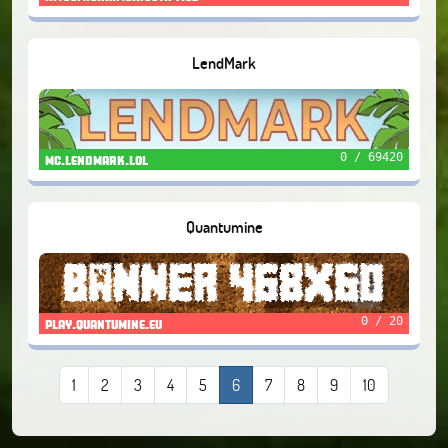
LendMark
0 / 69420
mc.lendmark.lol
Quantumine
0 / 20
play.quantumine.eu
1
2
3
4
5
6
7
8
9
10