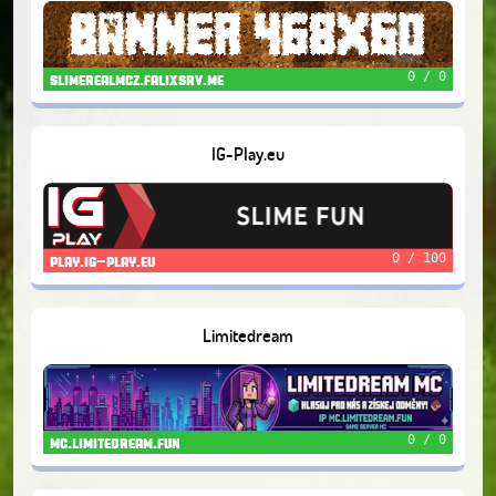
0 / 0
slimerealmcz.falixsrv.me
IG-Play.eu
0 / 100
play.ig-play.eu
Limitedream
0 / 0
mc.limitedream.fun