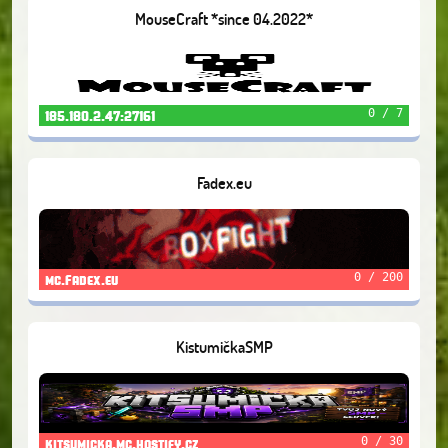
MouseCraft *since 04.2022*
0 / 7
185.180.2.47:27161
Fadex.eu
0 / 200
mc.Fadex.eu
KistumičkaSMP
0 / 30
kitsumicka.mc.hostify.cz