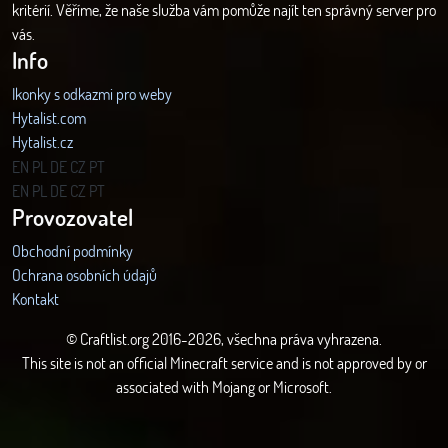
kritérií. Věříme, že naše služba vám pomůže najít ten správný server pro
vás.
Info
Ikonky s odkazmi pro weby
Hytalist.com
Hytalist.cz
Hytamods.org
EN
PL
DE
CZ
PT
EN
PL
DE
CZ
PT
Provozovatel
Obchodní podmínky
Ochrana osobních údajů
Kontakt
© Craftlist.org 2016-2026, všechna práva vyhrazena.
This site is not an official Minecraft service and is not approved by or
associated with Mojang or Microsoft.