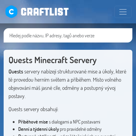
CRAFTLIST
Quests Minecraft Servery
Quests
servery nabízejí strukturované mise a úkoly, které
tě provedou herním světem a příběhem. Místo volného
objevování máš jasné cíle, odměny a postupný vývoj
postavy.
Quests servery obsahují:
Příběhové mise
s dialogami a NPC postavami
Denní a týdenní úkoly
pro pravidelné odměny