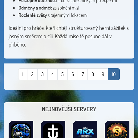
Postupné obtížnosti
– od začátečnických po expertní
Odměny a odmět
za splnění misí
Rozlehlé světy
s tajemnými lokacemi
Ideální pro hráče, kteří chtějí strukturovaný herní zážitek s
jasným směrem a cíli. Každá mise tě posune dál v
příběhu.
1
2
3
4
5
6
7
8
9
10
NEJNOVĚJŠÍ SERVERY