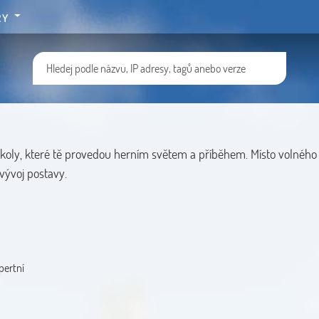
RY
úkoly, které tě provedou herním světem a příběhem. Místo volného
vývoj postavy.
pertní