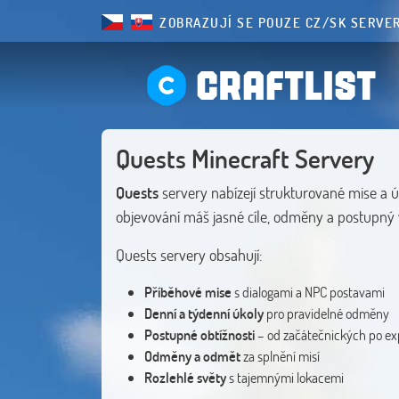
ZOBRAZUJÍ SE POUZE CZ/SK SERVE
CRAFTLIST
Quests Minecraft Servery
Quests
servery nabízejí strukturované mise a 
objevování máš jasné cíle, odměny a postupný 
Quests servery obsahují:
Příběhové mise
s dialogami a NPC postavami
Denní a týdenní úkoly
pro pravidelné odměny
Postupné obtížnosti
– od začátečnických po ex
Odměny a odmět
za splnění misí
Rozlehlé světy
s tajemnými lokacemi