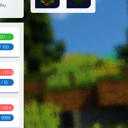
ěhu.
0.1
/ 100
 - 1.20.6
 / 10
- 1.20.6
/ 9999