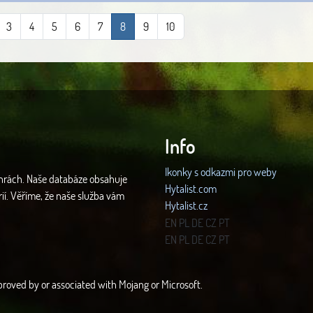
3
4
5
6
7
8
9
10
Info
Ikonky s odkazmi pro weby
 hrách. Naše databáze obsahuje
Hytalist.com
rií. Věříme, že naše služba vám
Hytalist.cz
Hytamods.org
EN
PL
DE
CZ
PT
EN
PL
DE
CZ
PT
approved by or associated with Mojang or Microsoft.