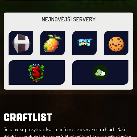
NEJNOVĚJŠÍ SERVERY
CRAFTLIST
Snažíme se poskytovat kvalitní informace o serverech a hrách. Naše
databáze obsahuje tisíce serverů, které můžete filtrovat podle různých