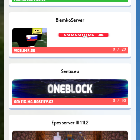
BiemkoServer
0 / 20
wcs.g4f.gg
Sentix.eu
0 / 90
sentix.mc.hostify.cz
Epes server III 1.11.2