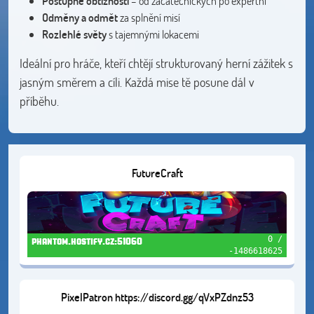
Postupné obtížnosti
– od začátečnických po expertní
Odměny a odmět
za splnění misí
Rozlehlé světy
s tajemnými lokacemi
Ideální pro hráče, kteří chtějí strukturovaný herní zážitek s
jasným směrem a cíli. Každá mise tě posune dál v
příběhu.
FutureCraft
0 /
phantom.hostify.cz:51060
-1486618625
PixelPatron https://discord.gg/qVxPZdnz53