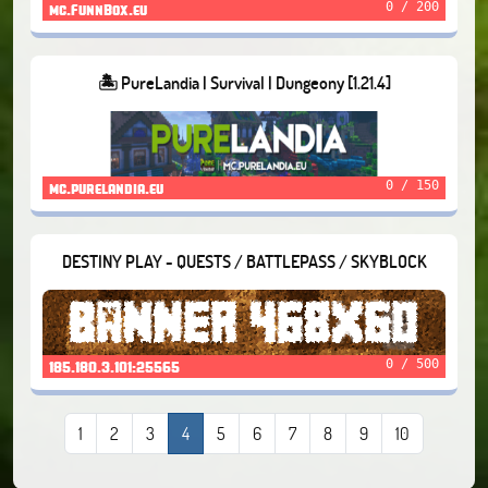
0 / 200
mc.FunnBox.eu
🏝️ PureLandia | Survival | Dungeony [1.21.4]
0 / 150
mc.purelandia.eu
DESTINY PLAY - QUESTS / BATTLEPASS / SKYBLOCK
0 / 500
185.180.3.101:25565
1
2
3
4
5
6
7
8
9
10