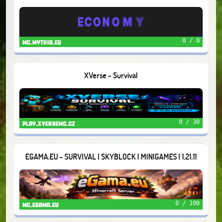
0 / 0
mc.mythia.eu
XVerse - Survival
0 / 30
play.xversemc.cz
EGAMA.EU - SURVIVAL | SKYBLOCK | MINIGAMES | 1.21.11
0 / 100
mc.egama.eu