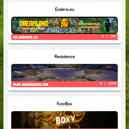
Enderix.eu
0 / 200
mc.enderix.eu
Resisdence
0 / 1000
play.resisdence.fun
FunnBox