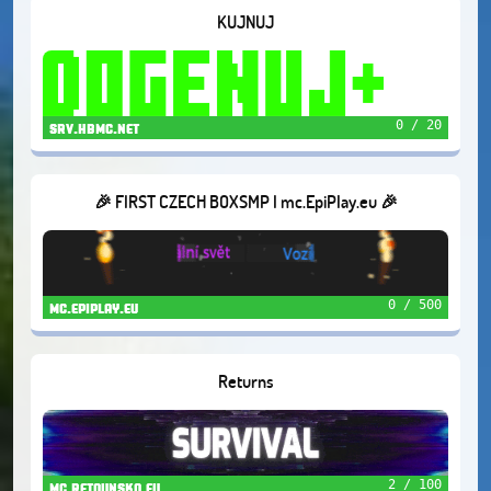
KUJNUJ
0 / 20
srv.hbmc.net
🎉 FIRST CZECH BOXSMP I mc.EpiPlay.eu 🎉
0 / 500
mc.epiplay.eu
Returns
2 / 100
mc.retounsko.eu