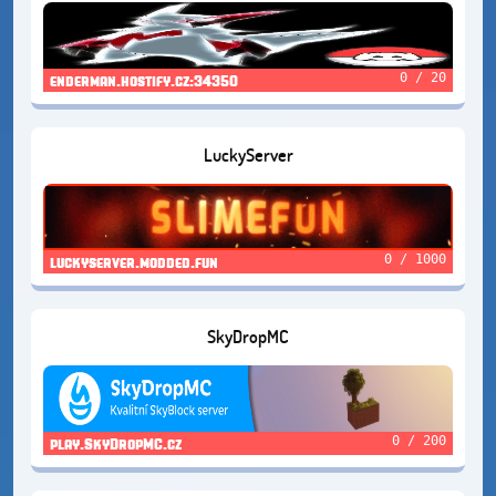
0 / 20
enderman.hostify.cz:34350
LuckyServer
0 / 1000
luckyserver.modded.fun
SkyDropMC
0 / 200
play.SkyDropMC.cz