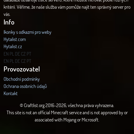
kritérií. Věříme, že naše služba vám pomůže najít ten správný server pro
vás.
Info
Ikonky s odkazmi pro weby
Hytalist.com
Hytalist.cz
Hytamods.org
EN
PL
DE
CZ
PT
EN
PL
DE
CZ
PT
Provozovatel
Obchodní podmínky
Ochrana osobních údajů
Kontakt
© Craftlist.org 2016-2026, všechna práva vyhrazena.
This site is not an official Minecraft service and is not approved by or
associated with Mojang or Microsoft.