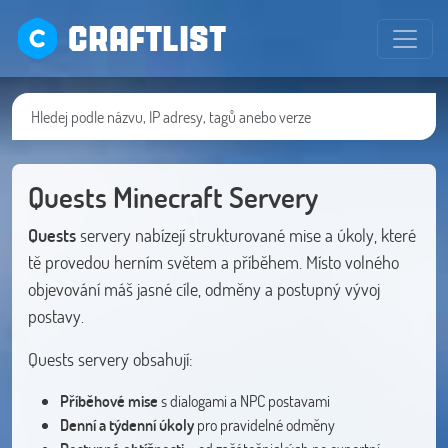
CRAFTLIST
Quests Minecraft Servery
Quests
servery nabízejí strukturované mise a úkoly, které
tě provedou herním světem a příběhem. Místo volného
objevování máš jasné cíle, odměny a postupný vývoj
postavy.
Quests servery obsahují:
Příběhové mise
s dialogami a NPC postavami
Denní a týdenní úkoly
pro pravidelné odměny