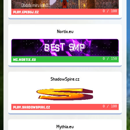
0 / 100
play.epesuj.cz
Nortix.eu
0 / 150
mc.nortix.eu
ShadowSpire.cz
0 / 100
play.shadowspire.cz
Mythia.eu