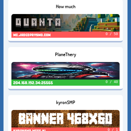
How much
0 / 50
mc.jadedprysmo.com
PlaneThery
0 / 40
204.168.192.34:25565
kyronSMP
0 / 1
kyronsmp.mcgg.nl