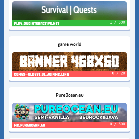
1 / 500
play.duointeractive.net
game world
0 / 20
comes-oldest.gl.joinmc.link
PureOcean.eu
0 / 500
mc.pureocean.eu