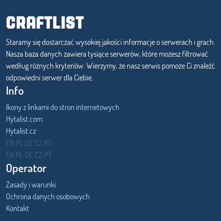
CRAFTLIST
Staramy się dostarczać wysokiej jakości informacje o serwerach i grach.
Nasza baza danych zawiera tysiące serwerów, które możesz filtrować
według różnych kryteriów. Wierzymy, że nasz serwis pomoże Ci znaleźć
odpowiedni serwer dla Ciebie.
Info
Ikony z linkami do stron internetowych
Hytalist.com
Hytalist.cz
Hytamods.org
EN
PL
DE
CZ
PT
EN
PL
DE
CZ
PT
Operator
Zasady i warunki
Ochrona danych osobowych
Kontakt