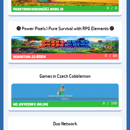
0 / 0
phantomkingdom261.mcsh.io
🔴 Power Pixels | Pure Survival with RPG Elements 🔴
0 / 80
sebastian.cz:8004
Games in Czech Cobblemon
0 / 100
mc.hrycesky.online
Duo Network