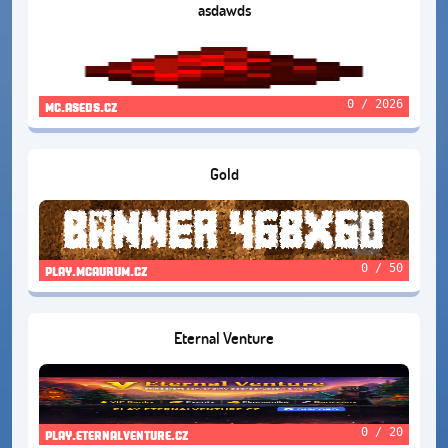
asdawds
0 / 2026
mc.aseds.cz
Gold
0 / 50
play.mcaurum.cz
Eternal Venture
0 / 20
play.eternalventure.cz