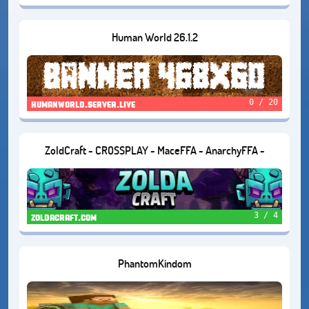
Human World 26.1.2
0 / 20
humanworld.server.live
ZoldCraft - CROSSPLAY - MaceFFA - AnarchyFFA -
ChestPVP - KitPVP - EarthSMP - Creative - Duels
3 / 4
zoldacraft.com
PhantomKindom