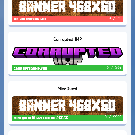
0 / 20
mc.splashsmp.fun
CorruptedHMP
0 / 500
corruptedsmp.fun
MineQuest
0 / 9999
minequest01.apexmc.co:25565