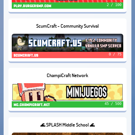
2 / 100
play.burgersmp.com
ScumCraft - Community Survival
0 / 75
scumcraft.us
ChampiCraft Network
45 / 500
mc.champicraft.net
🌊 SPLASH Middle School 🌊