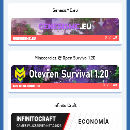
GenesisMC.eu
0 / 10
genesismc.eu
Minecord.cz ☃️ Open Survival 1.20
0 / 148
mc.minecord.cz
Infinito Craft