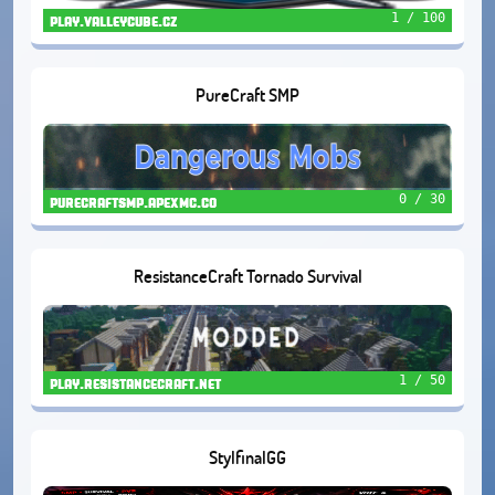
1 / 100
play.valleycube.cz
PureCraft SMP
0 / 30
purecraftsmp.apexmc.co
ResistanceCraft Tornado Survival
1 / 50
play.resistancecraft.net
StylfinalGG