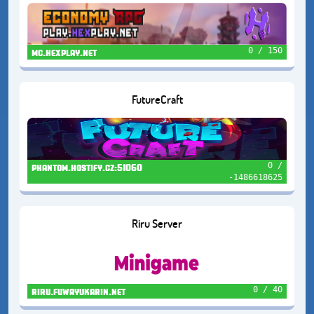
0 / 150
mc.hexplay.net
FutureCraft
0 /
phantom.hostify.cz:51060
-1486618625
Riru Server
0 / 40
riru.fuwayukarin.net