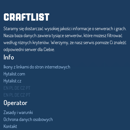
CRAFTLIST
Staramy się dostarczać wysokiej jakości informacje o serwerach i grach.
Nasza baza danych zawiera tysiące serwerów, które możesz filtrować
według różnych kryteriów. Wierzymy, że nasz serwis pomoże Ci znaleźć
odpowiedni serwer dla Ciebie.
Info
Ikony z linkami do stron internetowych
Hytalist.com
Hytalist.cz
Hytamods.org
EN
PL
DE
CZ
PT
EN
PL
DE
CZ
PT
Operator
Zasady i warunki
Ochrona danych osobowych
Kontakt