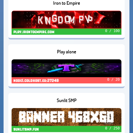
Iron to Empire
0 / 100
play.irontoempire.com
Play alone
0 / 20
node1.coldhost.eu:27248
Sunlit SMP
0 / 250
sunlitsmp.fun