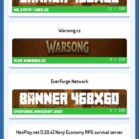
11 / 500
mc.xynty-land.eu
Warsong.cz
0 / 250
play.warsong.cz
EverForge Network
5 / 100
everforge.minecraft.best
HexPlay.net [1.20.4] Nový Economy RPG survival server