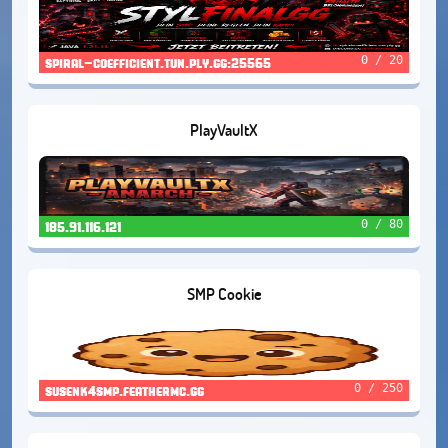
0 / 20
spiral-coefficient.tun.ply.gg:25565
PlayVaultX
0 / 80
185.91.116.121
SMP Cookie
0 / 250
susenk4smp.feathermc.gg