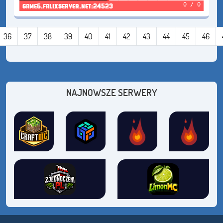
0 / 0
game6.falixserver.net:24523
36
37
38
39
40
41
42
43
44
45
46
NAJNOWSZE SERWERY