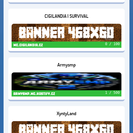
CIGILANDIA | SURVIVAL
0 / 100
mc.cigilandia.cz
Armysmp
1 / 500
armysmp.mc.hostify.cz
XyntyLand