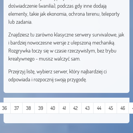
doświadczenie (wanilia), podczas gdy inne dodają
elementy, takie jak ekonomia, ochrona terenu, teleporty
lub zadania.
Znajdziesz tu zarówno klasyczne serwery survivalowe, jak
i bardziej nowoczesne wersje z ulepszoną mechaniką.
Rozgrywka toczy się w czasie rzeczywistym, bez trybu
kreatywnego - musisz walczyć sam.
Przejrzyj listę, wybierz serwer, który najbardziej ci
odpowiada i rozpocznij swoją przygodę.
36
37
38
39
40
41
42
43
44
45
46