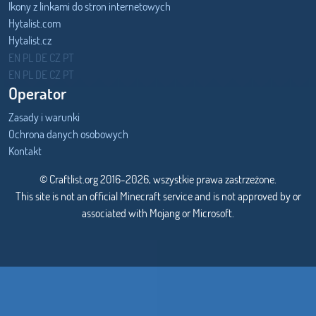
Ikony z linkami do stron internetowych
Hytalist.com
Hytalist.cz
Hytamods.org
EN
PL
DE
CZ
PT
EN
PL
DE
CZ
PT
Operator
Zasady i warunki
Ochrona danych osobowych
Kontakt
© Craftlist.org 2016-2026, wszystkie prawa zastrzeżone.
This site is not an official Minecraft service and is not approved by or
associated with Mojang or Microsoft.