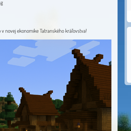
sg
o v novej ekonomike Tatranského kráľovstva!