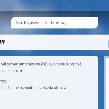
MY
vival server zameraný na čistú ekonomiku, poctivé
eálne peniaze.
army.
dé obchodné rozhodnutie a každá aliancia.