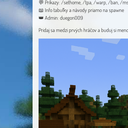
💬 Príkazy: /sethome, /tpa, /warp, /ban, /m
📖 Info tabuľky a návody priamo na spawne
👑 Admin: duegon009
Pridaj sa medzi prvých hráčov a buduj si men