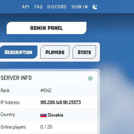
API
FAQ
DISCORD
SIGN IN
ADMIN PANEL
Description
Players
Stats
SERVER INFO
Rank
#1042
IP Address
185.206.148.181:25573
Country
Slovakia
Online players
0 / 20