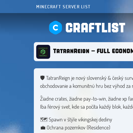
MINECRAFT SERVER LIST
CRAFTLIST
TatranReign - FULL ECONO
🛡️ TatranReign je nový slovenský & český sur
obchodovanie a komunitnú hru bez výhod za r
Žiadne crates, žiadne pay-to-win, žiadne xp f
Iba férový svet, kde sa počíta každý blok, kaž
🗺️ Spawn v štýle vikingskej dediny
💼 Ochrana pozemkov (Residence)