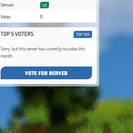
Version
1.21
Votes
0
TOP 5 VOTERS
TOP 100
Sorry, but this server has currently no votes this
month.
VOTE FOR SERVER