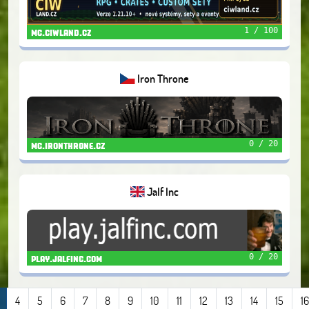
1 / 100
mc.ciwland.cz
Iron Throne
0 / 20
mc.ironthrone.cz
Jalf Inc
0 / 20
play.jalfinc.com
4
5
6
7
8
9
10
11
12
13
14
15
16