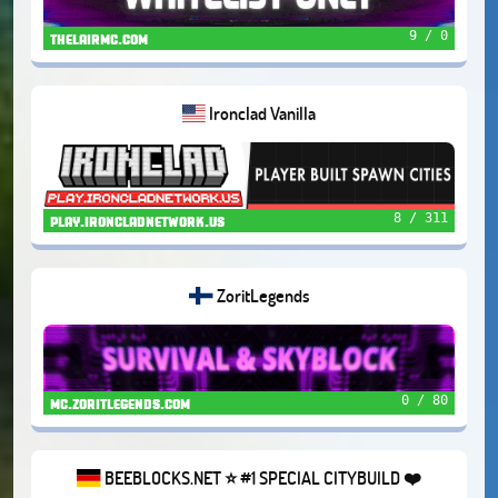
9 / 0
thelairmc.com
Ironclad Vanilla
8 / 311
play.ironcladnetwork.us
ZoritLegends
0 / 80
mc.zoritlegends.com
BEEBLOCKS.NET ⭐ #1 SPECIAL CITYBUILD ❤️