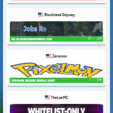
Blockhead Odyssey
10 / 120
mc.blockheadodyssey.com
Zeromon
1 / 100
zeromon.secure.pebble.host
TheLairMC