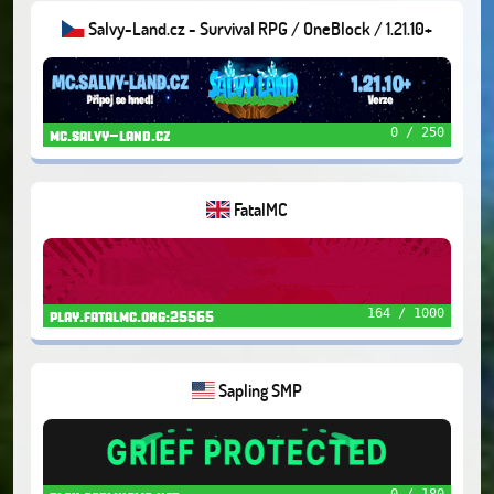
Salvy-Land.cz - Survival RPG / OneBlock / 1.21.10+
0 / 250
mc.salvy-land.cz
FatalMC
164 / 1000
play.fatalmc.org:25565
Sapling SMP
0 / 180