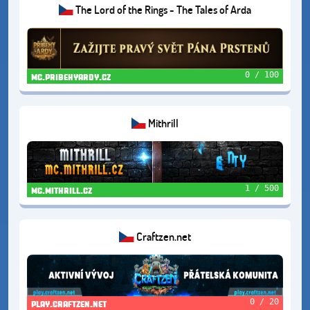
The Lord of the Rings - The Tales of Arda
0 / 100
mc.pribehyardy.cz
Mithrill
1 / 500
mc.mithrill.cz
Craftzen.net
0 / 20
play.craftzen.net