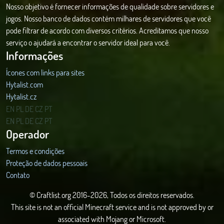
Nosso objetivo é fornecer informações de qualidade sobre servidores e
jogos. Nosso banco de dados contém milhares de servidores que você
pode filtrar de acordo com diversos critérios. Acreditamos que nosso
serviço o ajudará a encontrar o servidor ideal para você.
Informações
Ícones com links para sites
Hytalist.com
Hytalist.cz
Hytamods.org
EN
PL
DE
CZ
PT
EN
PL
DE
CZ
PT
Operador
Termos e condições
Proteção de dados pessoais
Contato
© Craftlist.org 2016-2026, Todos os direitos reservados.
This site is not an official Minecraft service and is not approved by or
associated with Mojang or Microsoft.