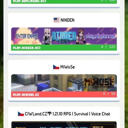
play.saplingmc.net
NINDEN
0 / 125
play.ninden.net
MiWoSe
0 / 50
play.miwose.cz
CIWLand.CZ🌴 1.21.10 RPG | Survival | Voice Chat