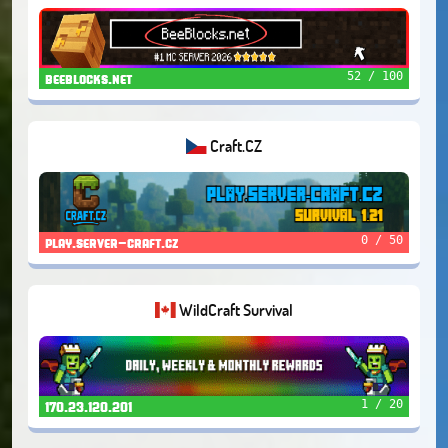
52 / 100
beeblocks.net
Craft.CZ
0 / 50
play.server-craft.cz
WildCraft Survival
1 / 20
170.23.120.201