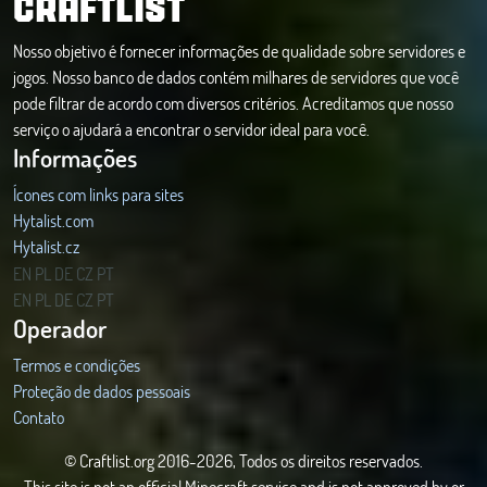
CRAFTLIST
Nosso objetivo é fornecer informações de qualidade sobre servidores e
jogos. Nosso banco de dados contém milhares de servidores que você
pode filtrar de acordo com diversos critérios. Acreditamos que nosso
serviço o ajudará a encontrar o servidor ideal para você.
Informações
Ícones com links para sites
Hytalist.com
Hytalist.cz
Hytamods.org
EN
PL
DE
CZ
PT
EN
PL
DE
CZ
PT
Operador
Termos e condições
Proteção de dados pessoais
Contato
© Craftlist.org 2016-2026, Todos os direitos reservados.
This site is not an official Minecraft service and is not approved by or