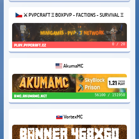
⚔️ PVPCRAFT Ξ BOXPVP - FACTIONS - SURVIVAL Ξ
1.20+
0 / 20
play.pvpcraft.cz
AkumaMC
56100 / 151950
bmc.akumamc.net
VortexMC