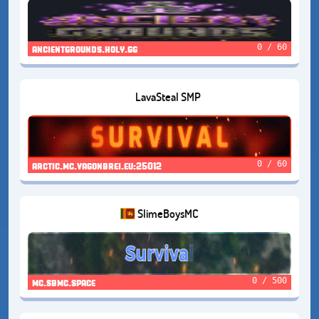
0 / 60
ancientgrounds.holy.gg
LavaSteal SMP
0 / 60
arctic.mc.vagonbrei.eu:25012
SlimeBoysMC
0 / 500
mc.sbmc.space