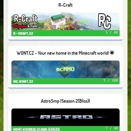
R-Craft
5 / 40
r-craft.cz
WONT.CZ - Your new home in the Minecraft world! 🌟
5 / 100
mc.wont.cz
AstroSmp |Season 2(Bliss)|
7 / 40
ms41.hicoria.cloud:52625