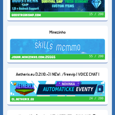
15 / 200
godstreaksmp.com
Minezinho
55 / 200
jogar.minezinho.com:25565
Aetherix.eu [1.21.10.+] | NEW: /freevip | VOICE CHAT |
DUNGEONS | AND MORE...
24 / 200
cl.aetherix.eu