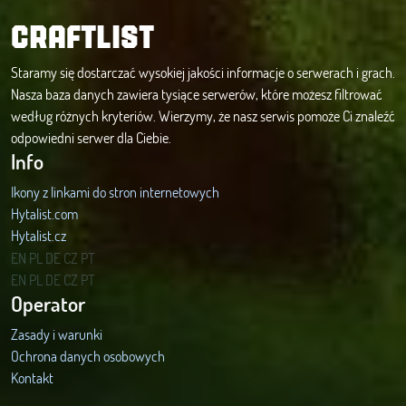
CRAFTLIST
Staramy się dostarczać wysokiej jakości informacje o serwerach i grach.
Nasza baza danych zawiera tysiące serwerów, które możesz filtrować
według różnych kryteriów. Wierzymy, że nasz serwis pomoże Ci znaleźć
odpowiedni serwer dla Ciebie.
Info
Ikony z linkami do stron internetowych
Hytalist.com
Hytalist.cz
Hytamods.org
EN
PL
DE
CZ
PT
EN
PL
DE
CZ
PT
Operator
Zasady i warunki
Ochrona danych osobowych
Kontakt