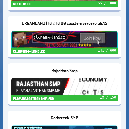
155 / 1000
mc.lotc.co
DREAMLAND | 18.7. 18:00 spuštění serveru GENS
141 / 600
cl.dream-land.cz
Rajasthan Smp
18 / 150
play.rajasthansmp.fun
Godstreak SMP