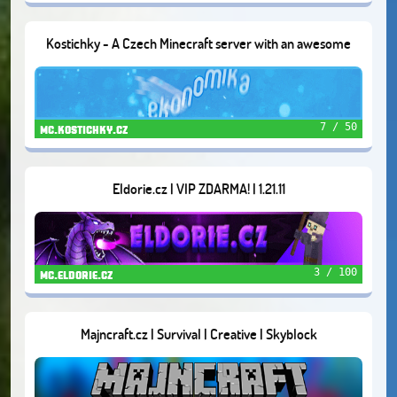
Kostichky - A Czech Minecraft server with an awesome
community
7 / 50
mc.kostichky.cz
Eldorie.cz | VIP ZDARMA! | 1.21.11
3 / 100
mc.eldorie.cz
Majncraft.cz | Survival | Creative | Skyblock