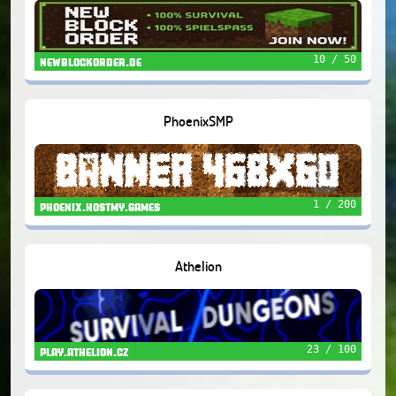
10 / 50
newblockorder.de
PhoenixSMP
1 / 200
phoenix.hostmy.games
Athelion
23 / 100
play.athelion.cz