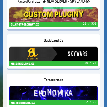
KastrolCraft.cz | 🔥 NEW SERVER - SKYLAND 😱
20 / 500
cl.kastrolcraft.cz
BasicLand.Cz
26 / 27
mc.basicland.cz
Terracore.cz
2 / 70
mc.terracore.cz