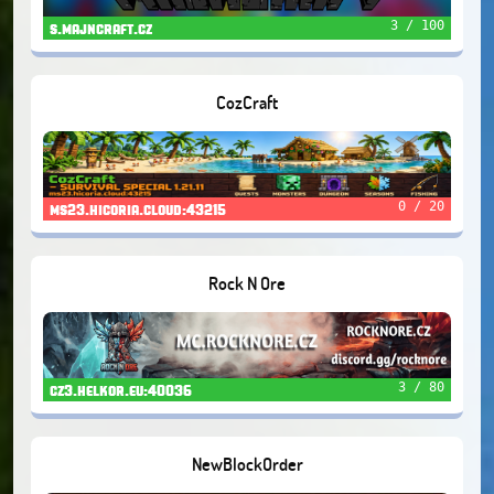
3 / 100
s.majncraft.cz
CozCraft
0 / 20
ms23.hicoria.cloud:43215
Rock N Ore
3 / 80
cz3.helkor.eu:40036
NewBlockOrder