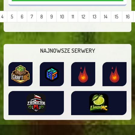
4
5
6
7
8
9
10
11
12
13
14
15
16
NAJNOWSZE SERWERY