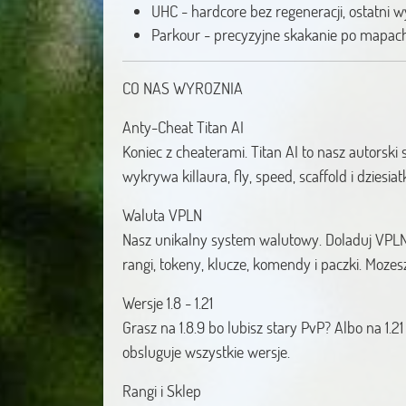
UHC - hardcore bez regeneracji, ostatni 
Parkour - precyzyjne skakanie po mapac
CO NAS WYROZNIA
Anty-Cheat Titan AI
Koniec z cheaterami. Titan AI to nasz autorski 
wykrywa killaura, fly, speed, scaffold i dziesiat
Waluta VPLN
Nasz unikalny system walutowy. Doladuj VPLN
rangi, tokeny, klucze, komendy i paczki. Moze
Wersje 1.8 - 1.21
Grasz na 1.8.9 bo lubisz stary PvP? Albo na 1.
obsluguje wszystkie wersje.
Rangi i Sklep