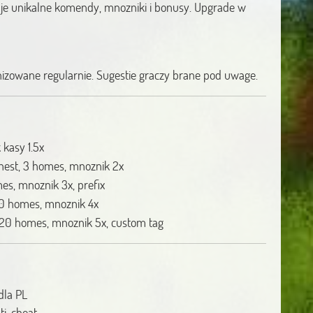
aje unikalne komendy, mnozniki i bonusy. Upgrade w
izowane regularnie. Sugestie graczy brane pod uwage.
 kasy 1.5x
chest, 3 homes, mnoznik 2x
mes, mnoznik 3x, prefix
10 homes, mnoznik 4x
 20 homes, mnoznik 5x, custom tag
dla PL
ti-cheat