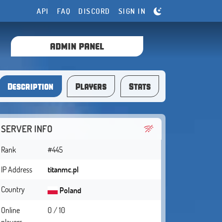
API
FAQ
DISCORD
SIGN IN
ADMIN PANEL
Description
Players
Stats
SERVER INFO
Rank
#445
IP Address
titanmc.pl
Country
Poland
Online
0 / 10
players