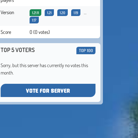
Version
...
1.21.11
1.21
1.20
1.19
1.17
Score
0 (0 votes)
TOP 5 VOTERS
TOP 100
Sorry, but this server has currently no votes this
month.
VOTE FOR SERVER