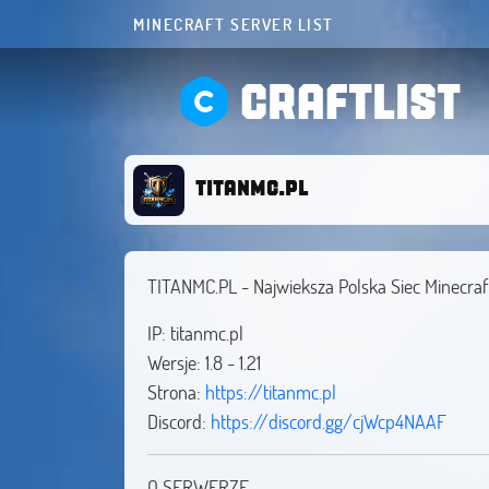
MINECRAFT SERVER LIST
CRAFTLIST
titanmc.pl
TITANMC.PL - Najwieksza Polska Siec Minecraf
IP: titanmc.pl
Wersje: 1.8 - 1.21
Strona:
https://titanmc.pl
Discord:
https://discord.gg/cjWcp4NAAF
O SERWERZE