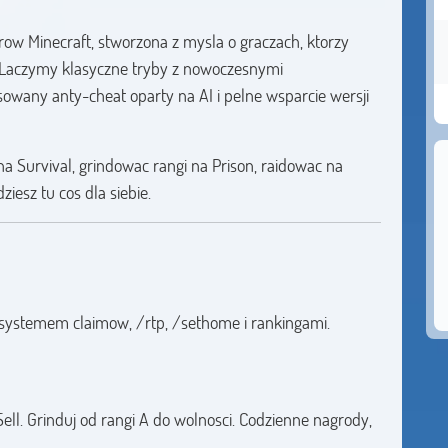
ow Minecraft, stworzona z mysla o graczach, ktorzy
j". Laczymy klasyczne tryby z nowoczesnymi
wany anty-cheat oparty na AI i pelne wsparcie wersji
na Survival, grindowac rangi na Prison, raidowac na
iesz tu cos dla siebie.
 systemem claimow, /rtp, /sethome i rankingami.
Sell. Grinduj od rangi A do wolnosci. Codzienne nagrody,