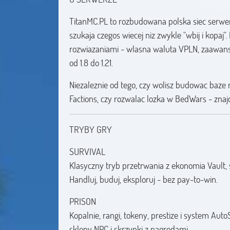
TitanMC.PL to rozbudowana polska siec serwer
szukaja czegos wiecej niz zwykle "wbij i kopa
rozwiazaniami - wlasna waluta VPLN, zaawanso
od 1.8 do 1.21.
Niezaleznie od tego, czy wolisz budowac baze 
Factions, czy rozwalac lozka w BedWars - znajdz
TRYBY GRY
SURVIVAL
Klasyczny tryb przetrwania z ekonomia Vault,
Handluj, buduj, eksploruj - bez pay-to-win.
PRISON
Kopalnie, rangi, tokeny, prestize i system Auto
sklepy NPC i skrzynki z nagrodami.