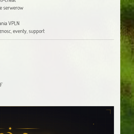
nie serwerow
wania VPLN
znosc, eventy, support
AF