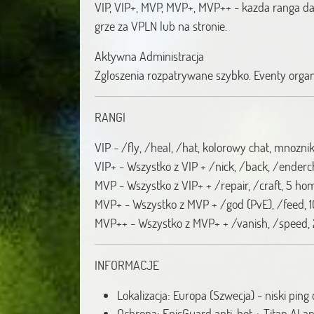
VIP, VIP+, MVP, MVP+, MVP++ - kazda ranga d
grze za VPLN lub na stronie.
Aktywna Administracja
Zgloszenia rozpatrywane szybko. Eventy organ
RANGI
VIP - /fly, /heal, /hat, kolorowy chat, mnoznik
VIP+ - Wszystko z VIP + /nick, /back, /ender
MVP - Wszystko z VIP+ + /repair, /craft, 5 ho
MVP+ - Wszystko z MVP + /god (PvE), /feed, 
MVP++ - Wszystko z MVP+ + /vanish, /speed,
INFORMACJE
Lokalizacja: Europa (Szwecja) - niski ping 
Ochrona: EpicGuard anti-bot + Titan AI an