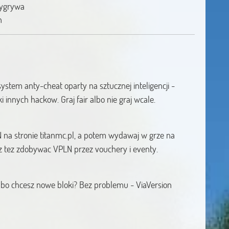
wygrywa
h
system anty-cheat oparty na sztucznej inteligencji -
ki innych hackow. Graj fair albo nie graj wcale.
 na stronie titanmc.pl, a potem wydawaj w grze na
sz tez zdobywac VPLN przez vouchery i eventy.
21 bo chcesz nowe bloki? Bez problemu - ViaVersion