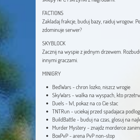
FACTIONS
Zakladaj frakcje, buduj bazy, raiduj wrogow. 
zdominuje serwer?
SKYBLOCK
Zacznij na wyspie z jednym drzewem. Rozbudu
innymi graczami.
MINIGRY
BedWars - chron lozko, niszcz wrogie
SkyWars - walka na wyspach, kto przetr
Duels - 1v1, pokaz na co Cie stac
TNTRun - uciekaj przed spadajaca podlo
BuildBattle - buduj na czas, glosuj na naj
Murder Mystery - znajdz morderce zanim 
BoxPvP - arena PvP non-stop