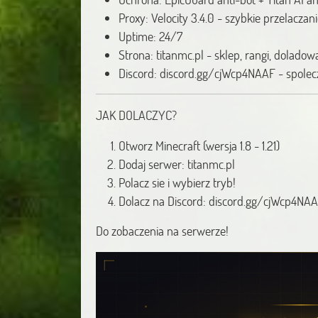
Proxy: Velocity 3.4.0 - szybkie przelacza
Uptime: 24/7
Strona: titanmc.pl - sklep, rangi, dolado
Discord: discord.gg/cjWcp4NAAF - spolec
JAK DOLACZYC?
Otworz Minecraft (wersja 1.8 - 1.21)
Dodaj serwer: titanmc.pl
Polacz sie i wybierz tryb!
Dolacz na Discord: discord.gg/cjWcp4NA
Do zobaczenia na serwerze!