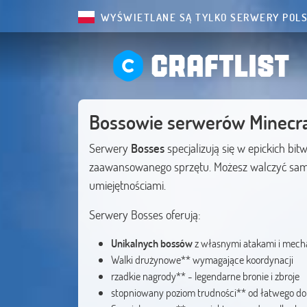
WYŚWIETLANE SĄ TYLKO SERWERY POLS
CRAFTLIST
Bossowie serwerów Minecr
Serwery
Bosses
specjalizują się w epickich bi
zaawansowanego sprzętu. Możesz walczyć sam
umiejętnościami.
Serwery Bosses oferują:
Unikalnych bossów
z własnymi atakami i mech
Walki drużynowe** wymagające koordynacji
rzadkie nagrody** - legendarne bronie i zbroje
stopniowany poziom trudności** od łatwego do