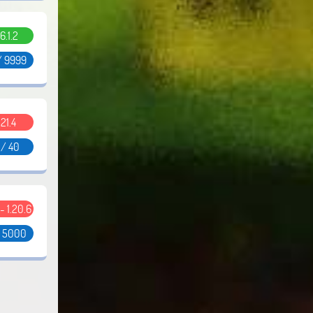
6.1.2
/ 9999
.21.4
 / 40
 - 1.20.6
/ 5000