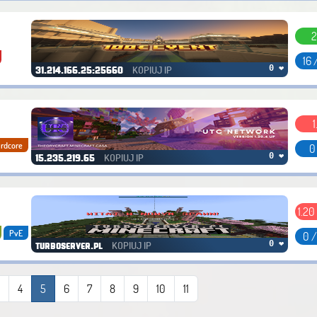
2
16 
KOPIUJ IP
0 ❤
31.214.166.25:25660
1
rdcore
0
KOPIUJ IP
0 ❤
15.235.219.65
1.20
PvE
0 
KOPIUJ IP
0 ❤
turboserver.pl
3
4
5
6
7
8
9
10
11