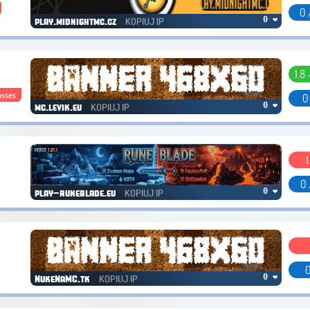
0 
KOPIUJ IP
0 ❤
play.midnightmc.cz
1.8 
osses
0
KOPIUJ IP
0 ❤
mc.levik.eu
1
0 
KOPIUJ IP
0 ❤
play-runeblade.eu
0
KOPIUJ IP
0 ❤
NukeNaMC.tk