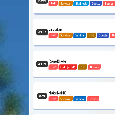
#308
PvP
Survival
SkyBlock
Quests
Bosses
Leviatan
#317
PvP
Survival
Vanilla
RPG
Quests
B
Economy
RuneBlade
#319
PvP
Frakcje PvP
RPG
Bosses
NukeNaMC
#29
PvP
Survival
Vanilla
Bosses