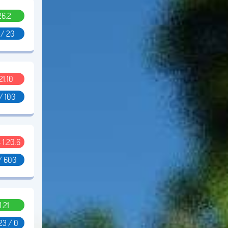
26.2
 / 20
.21.10
/ 100
- 1.20.6
/ 600
1.21
23 / 0