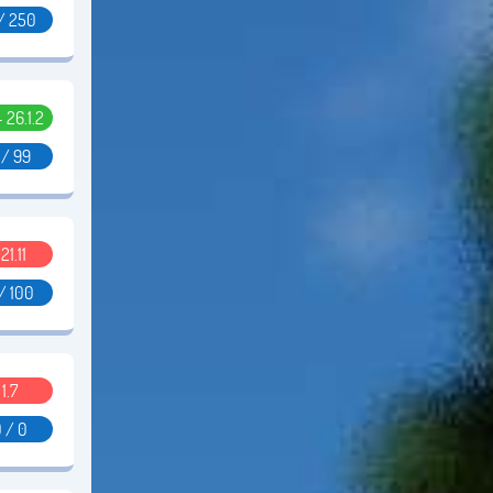
/ 250
- 26.1.2
 / 99
.21.11
/ 100
1.7
 / 0