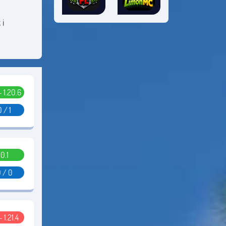
 i
 - 1.20.6
0 / 1
0.1
 / 0
- 1.21.4