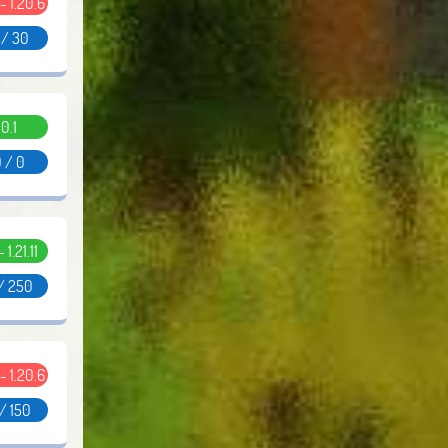
 - 1.20.6
 / 30
0.1
 / 0
- 1.21.11
/ 250
 - 1.20.6
/ 150