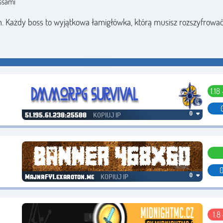
ssami
 Każdy boss to wyjątkowa łamigłówka, którą musisz rozszyfrować
1.18
KOPIUJ IP
0 ❤
51.195.61.238:25588
0
KOPIUJ IP
0 ❤
MajnrFY1.exaroton.me
1.8 