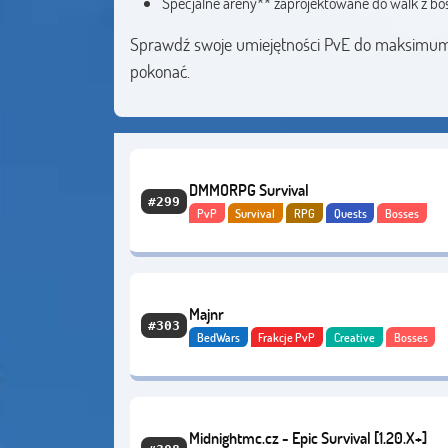
Specjalne areny** zaprojektowane do walk z bo
Sprawdź swoje umiejętności PvE do maksimum.
pokonać.
DMMORPG Survival
#299
PvP
Survival
RPG
Quests
Bosses
Przygoda
Economy
Majnr
#303
BedWars
Frakcje PvP
Creative
Bosses
Przygoda
Hardcore
Economy
Midnightmc.cz - Epic Survival [1.20.X+]