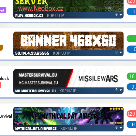
1.20
ded
0
KOPIUJ IP
0 ❤
play.neobox.cz
G
0
KOPIUJ IP
0 ❤
50.114.4.39:25565
1.8 
block
0 
KOPIUJ IP
0 ❤
mc.mastersurvival.eu
1.20
urvival
0 
KOPIUJ IP
0 ❤
mythical.dat.airforce