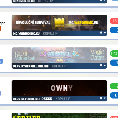
KOPIUJ IP
minemen.club
1.8 
ept
KOPIUJ IP
0 ❤
mc.wardenmc.eu
1.20
a
0
KOPIUJ IP
0 ❤
play.atherfall.online
0
KOPIUJ IP
0 ❤
play.alveron.net:25565