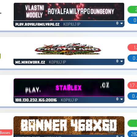
L
0
KOPIUJ IP
0 ❤
play.royalfamilyrpg.cz
1
0 
KOPIUJ IP
0 ❤
mc.minework.cz
1.7 
0 
KOPIUJ IP
0 ❤
188.130.232.165:20016
Bosses
28
0 ❤