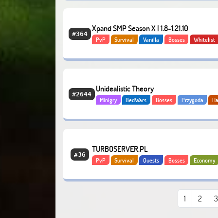
Xpand SMP Season X | 1.8-1.21.10
#364
PvP
Survival
Vanilla
Bosses
Whitelist
Unidealistic Theory
#2644
Minigry
BedWars
Bosses
Przygoda
Ha
Economy
TURBOSERVER.PL
#36
PvP
Survival
Quests
Bosses
Economy
Anarchia
1
2