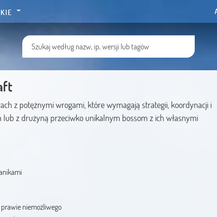
KIE
aft
twach z potężnymi wrogami, które wymagają strategii, koordynacji i
 lub z drużyną przeciwko unikalnym bossom z ich własnymi
anikami
 prawie niemożliwego