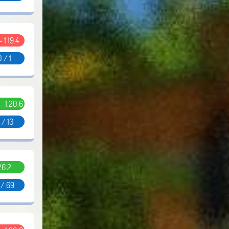
- 1.19.4
0 / 1
 - 1.20.6
 / 10
26.2
 / 69