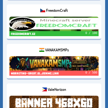
FreedomCraft
0 / 100
freedomcraft.cz
VANAKAMSMPs
0 / 500
marketing-great.gl.joinmc.link
ValeHorizon