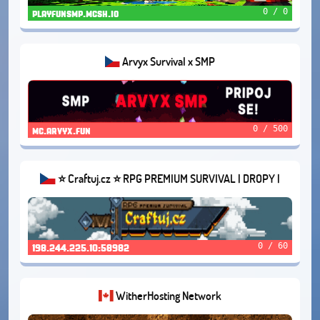
0 / 0
playfunsmp.mcsh.io
Arvyx Survival x SMP
0 / 500
mc.arvyx.fun
⭐ Craftuj.cz ⭐ RPG PREMIUM SURVIVAL | DROPY |
SKILLS | QUESTY [2011-2022]
0 / 60
198.244.225.10:58982
WitherHosting Network