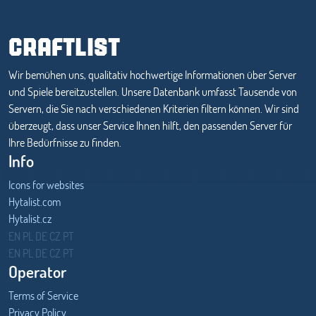
CRAFTLIST
Wir bemühen uns, qualitativ hochwertige Informationen über Server
und Spiele bereitzustellen. Unsere Datenbank umfasst Tausende von
Servern, die Sie nach verschiedenen Kriterien filtern können. Wir sind
überzeugt, dass unser Service Ihnen hilft, den passenden Server für
Ihre Bedürfnisse zu finden.
Info
Icons for websites
Hytalist.com
Hytalist.cz
Hytamods.org
EN
PL
DE
CZ
PT
EN
PL
DE
CZ
PT
Operator
Terms of Service
Privacy Policy