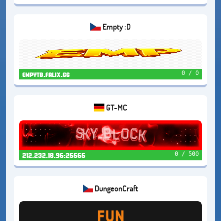
Empty :D
0 / 0
empytb.falix.gg
GT-MC
0 / 500
212.232.18.96:25565
DungeonCraft