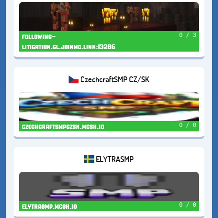
0 / 3
following-
litigation.gl.joinmc.link:13286
CzechcraftSMP CZ/SK
0 / 0
czechcraftsmpczsk.mcsh.io
ELYTRASMP
0 / 0
elytrasmp.mcsh.io