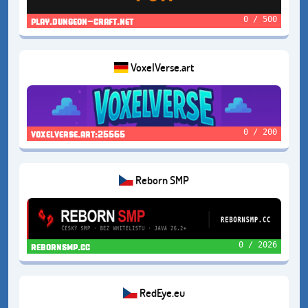
0 / 500
play.dungeon-craft.net
VoxelVerse.art
0 / 200
voxelverse.art:25565
Reborn SMP
0 / 2026
rebornsmp.cc
RedEye.eu