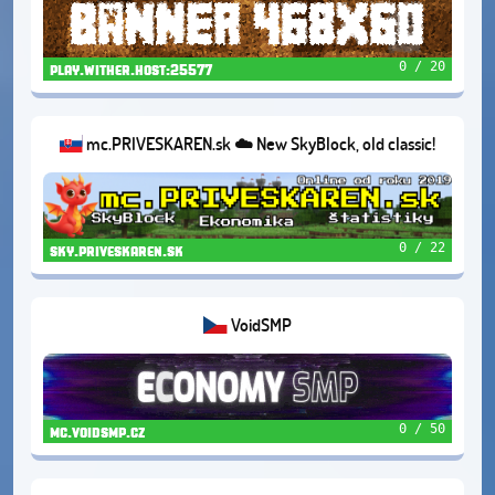
0 / 20
play.wither.host:25577
mc.PRIVESKAREN.sk ☁️ New SkyBlock, old classic!
0 / 22
sky.priveskaren.sk
VoidSMP
0 / 50
mc.voidsmp.cz