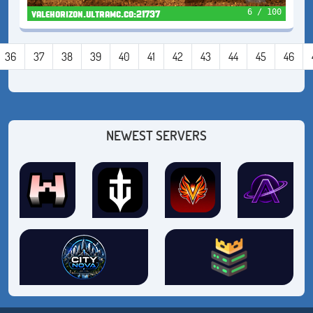
6 / 100
valehorizon.ultramc.co:21737
36
37
38
39
40
41
42
43
44
45
46
NEWEST SERVERS