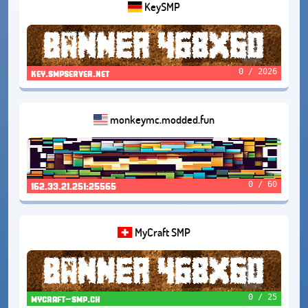
KeySMP
0 / 2026
key.smpserver.net
monkeymc.modded.fun
0 / 60
162.33.21.251:25565
MyCraft SMP
0 / 25
mycraft-smp.ch