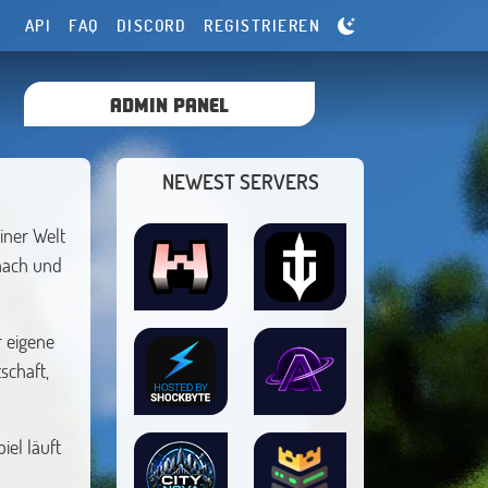
API
FAQ
DISCORD
REGISTRIEREN
ADMIN PANEL
NEWEST SERVERS
iner Welt
 nach und
 eigene
schaft,
iel läuft