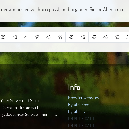
r, der am besten zu Ihnen passt, und beginnen Sie Ihr Abenteuer.
39
40
41
42
43
44
45
46
47
48
49
5
Info
Icons for websites
 über Server und Spiele
Hytalist.com
n Servern, die Sie nach
Hytalist.cz
t, dass unser Service Ihnen hilft,
Hytamods.org
EN
PL
DE
CZ
PT
EN
PL
DE
CZ
PT