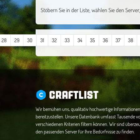
Stöbern Sie in der Liste, wählen Sie den Serve
28
29
30
31
32
33
34
35
36
37
38
CRAFTLIST
Wir bemühen uns, qualitativ hochwertige Informationen
bereitzustellen. Unsere Datenbank umfasst Tausende vo
verschiedenen Kriterien filtern können. Wir sind überzeug
den passenden Server für Ihre Bedürfnisse zu finden.