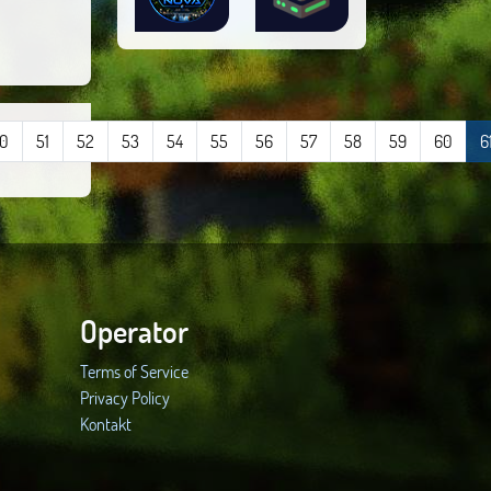
0
51
52
53
54
55
56
57
58
59
60
6
Operator
Terms of Service
Privacy Policy
Kontakt