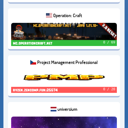
Operation: Craft
0 / 69
mc.operationcraft.net
Project Management Professional
0 / 20
ryzen.zencomp.fun:25574
universium