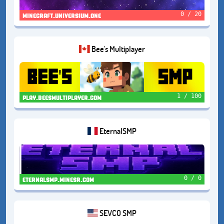
0 / 20
minecraft.universium.one
Bee's Multiplayer
1 / 100
play.beesmultiplayer.com
EternalSMP
0 / 0
eternalsmp.minesr.com
SEVCO SMP