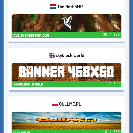
The Nest SMP
38 / 100
clo.thenestsmp.com
skyblock.world
2 / 100
skyblock.world
QULLMC.PL
0 / 500
qullmc.pl