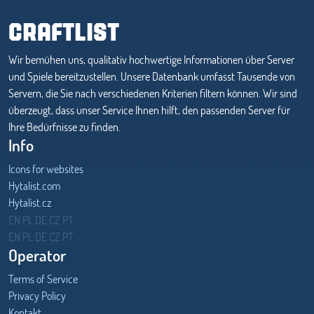
CRAFTLIST
Wir bemühen uns, qualitativ hochwertige Informationen über Server
und Spiele bereitzustellen. Unsere Datenbank umfasst Tausende von
Servern, die Sie nach verschiedenen Kriterien filtern können. Wir sind
überzeugt, dass unser Service Ihnen hilft, den passenden Server für
Ihre Bedürfnisse zu finden.
Info
Icons for websites
Hytalist.com
Hytalist.cz
Hytamods.org
EN
PL
DE
CZ
PT
EN
PL
DE
CZ
PT
Operator
Terms of Service
Privacy Policy
Kontakt