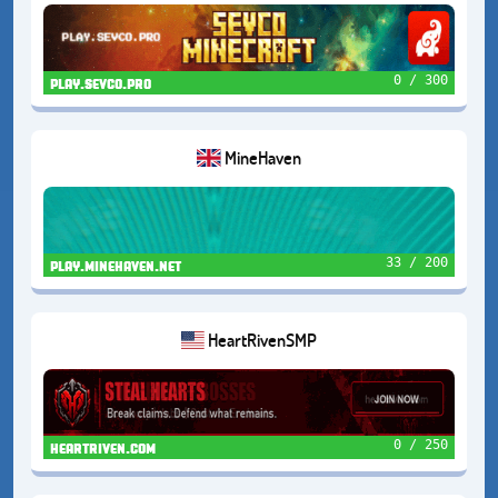
0 / 300
play.sevco.pro
MineHaven
33 / 200
play.minehaven.net
HeartRivenSMP
0 / 250
heartriven.com