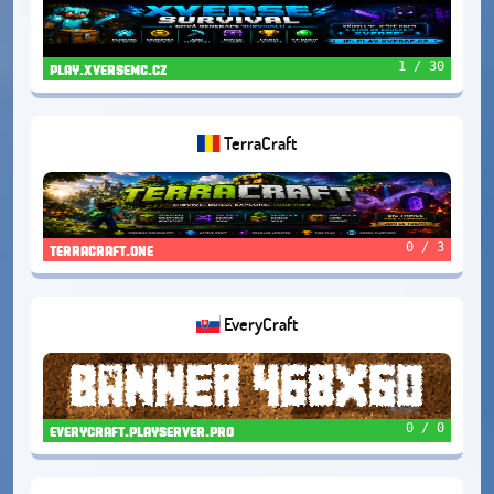
1 / 30
play.xversemc.cz
TerraCraft
0 / 3
terracraft.one
EveryCraft
0 / 0
everycraft.playserver.pro