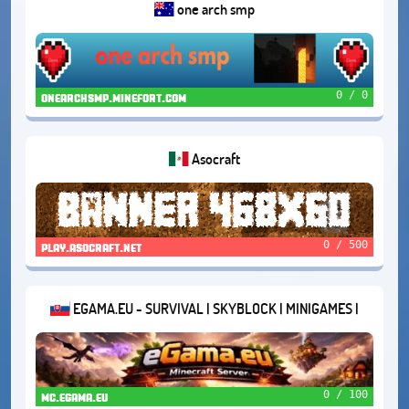
one arch smp
0 / 0
onearchsmp.minefort.com
Asocraft
0 / 500
play.asocraft.net
EGAMA.EU - SURVIVAL | SKYBLOCK | MINIGAMES |
1.21.11
0 / 100
mc.egama.eu