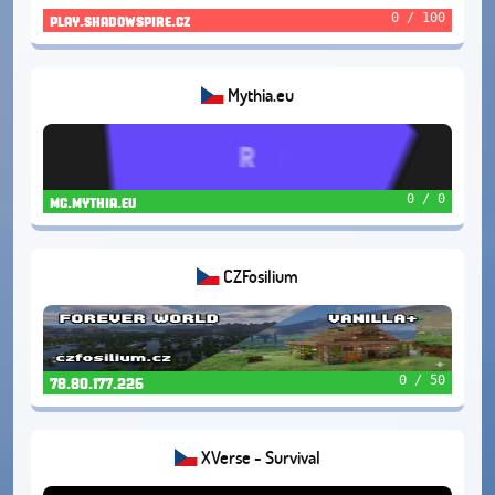
0 / 100
play.shadowspire.cz
Mythia.eu
0 / 0
mc.mythia.eu
CZFosilium
0 / 50
78.80.177.226
XVerse - Survival