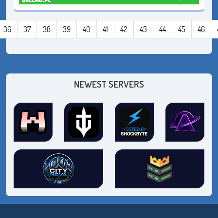
36
37
38
39
40
41
42
43
44
45
46
NEWEST SERVERS