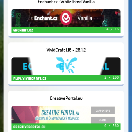
Enchant.cz · Whitelisted Vanilla
4 / 16
enchant.cz
VividCraft 1.16 - 26.1.2
2 / 100
play.vividcraft.cz
CreativePortal.eu
0 / 560
creativeportal.eu