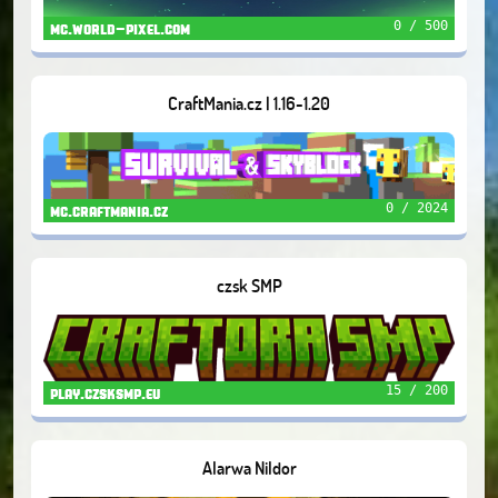
0 / 500
mc.world-pixel.com
CraftMania.cz | 1.16-1.20
0 / 2024
mc.craftmania.cz
czsk SMP
15 / 200
play.czsksmp.eu
Alarwa Nildor