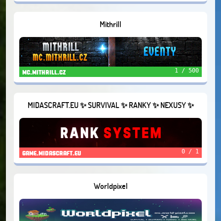
Mithrill
1 / 500
mc.mithrill.cz
MIDASCRAFT.EU ✨ SURVIVAL ✨ RANKY ✨ NEXUSY ✨
VLASTNÉ RECEPTY ✨
0 / 1
game.midascraft.eu
Worldpixel