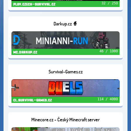
32 / 250
play.czech-survival.cz
Darkup.cz 🧙
46 / 1000
mc.darkup.cz
Survival-Games.cz
114 / 4000
cl.survival-games.cz
Minecore.cz - Český Minecraft server