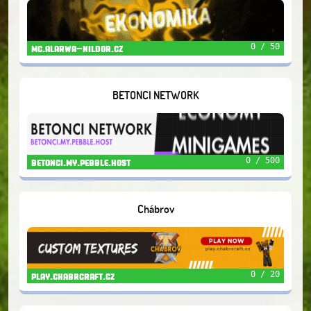
0 / 50
mc.alarwa-nildor.cz
BETONCI NETWORK
0 / 500
betonci.my.pebble.host
Chábrov
0 / 20
play.chabrcraft.cz