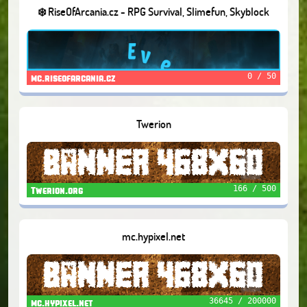
❄️ RiseOfArcania.cz - RPG Survival, Slimefun, Skyblock
0 / 50
mc.riseofarcania.cz
Twerion
166 / 500
Twerion.org
mc.hypixel.net
36645 / 200000
mc.hypixel.net