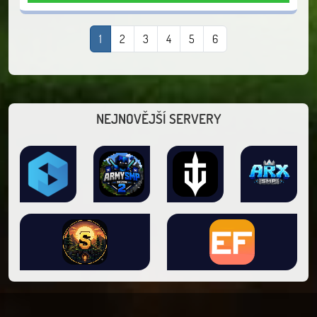
1
2
3
4
5
6
NEJNOVĚJŠÍ SERVERY