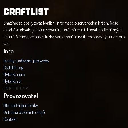
CRAFTLIST
Snažíme se poskytovat kvalitní informace o serverech a hrách. Naše
databáze obsahuje tisíce serverů, které můžete filtrovat podle různých
kritérií. Věříme, že naše služba vám pomůže najít ten správný server pro
vás.
Info
Ikonky s odkazmi pro weby
Craftlist.org
Hytalist.com
Hytalist.cz
Hytamods.org
EN
PL
DE
CZ
PT
Provozovatel
Obchodní podmínky
Ochrana osobních údajů
Kontakt