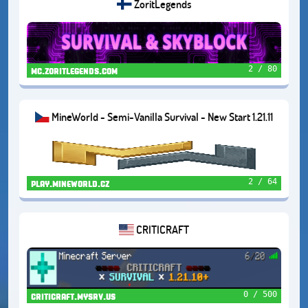
ZoritLegends
2 / 80
mc.zoritlegends.com
MineWorld - Semi-Vanilla Survival - New Start 1.21.11
2 / 64
play.mineworld.cz
CRITICRAFT
0 / 500
criticraft.mysrv.us