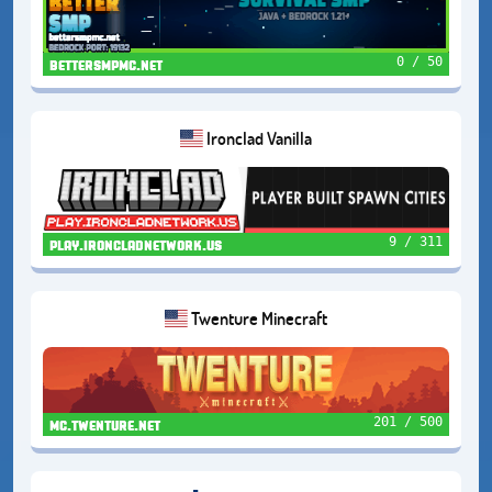
0 / 50
bettersmpmc.net
Ironclad Vanilla
9 / 311
play.ironcladnetwork.us
Twenture Minecraft
201 / 500
mc.twenture.net