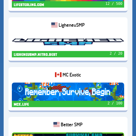
12 / 500
lifestealing.com
LigheneuSMP
2 / 20
ligheneusmp.nitro.best
MC Exotic
2 / 100
mcx.life
Better SMP