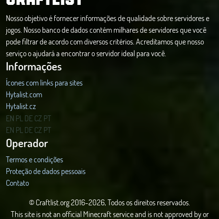
Nosso objetivo é fornecer informações de qualidade sobre servidores e
jogos. Nosso banco de dados contém milhares de servidores que você
pode filtrar de acordo com diversos critérios. Acreditamos que nosso
serviço o ajudará a encontrar o servidor ideal para você.
Informações
Ícones com links para sites
Hytalist.com
Hytalist.cz
Hytamods.org
EN
PL
DE
CZ
PT
EN
PL
DE
CZ
PT
Operador
Termos e condições
Proteção de dados pessoais
Contato
© Craftlist.org 2016-2026, Todos os direitos reservados.
This site is not an official Minecraft service and is not approved by or