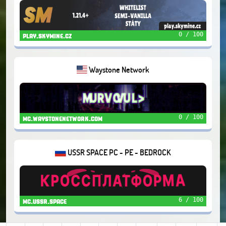
0 / 100
play.skymine.cz
Waystone Network
0 / 100
mc.waystonenetwork.com
USSR SPACE PC - PE - BEDROCK
6 / 100
mc.ussr.space