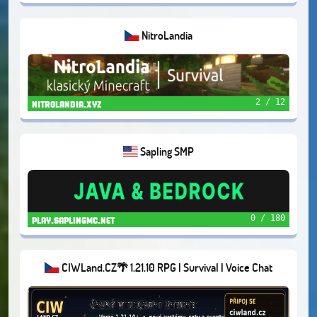
NitroLandia
2 / 12
nitrolandia.xyz
Sapling SMP
0 / 180
play.saplingmc.net
CIWLand.CZ🌴 1.21.10 RPG | Survival | Voice Chat