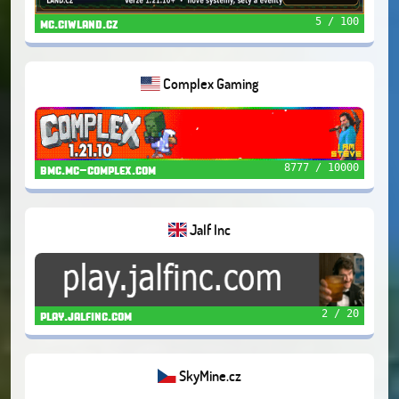
5 / 100
mc.ciwland.cz
Complex Gaming
8777 / 10000
bmc.mc-complex.com
Jalf Inc
2 / 20
play.jalfinc.com
SkyMine.cz