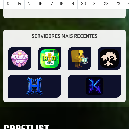
13
14
15
16
17
18
19
20
21
22
23
SERVIDORES MAIS RECENTES
CRAFTLIST