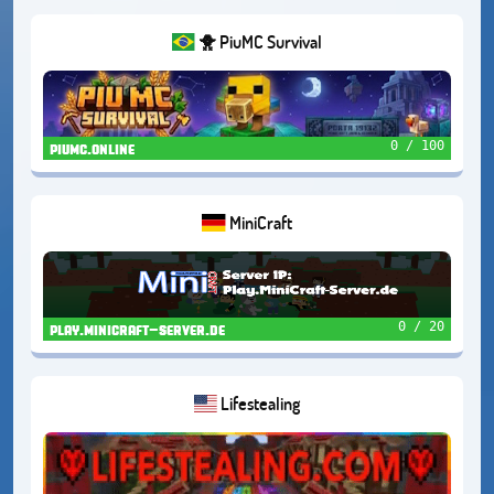
🐥 PiuMC Survival
0 / 100
piumc.online
MiniCraft
0 / 20
play.minicraft-server.de
Lifestealing