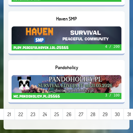
Haven SMP
4 / 200
play.peacefulhaven.lol:25565
Pandoholicy
3 / 100
mc.pandoholicy.pl:25565
21
22
23
24
25
26
27
28
29
30
31