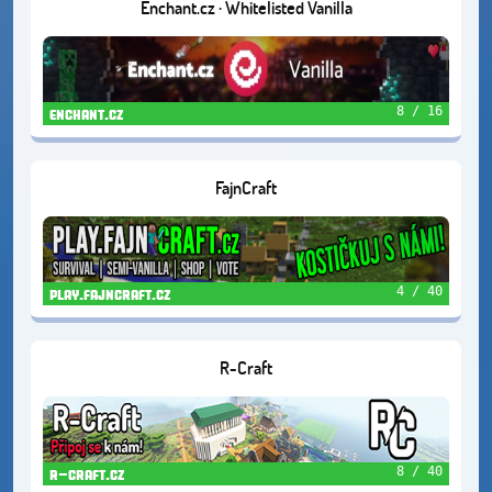
Enchant.cz · Whitelisted Vanilla
8 / 16
enchant.cz
FajnCraft
4 / 40
play.fajncraft.cz
R-Craft
8 / 40
r-craft.cz