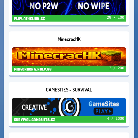
29 / 100
play.athelion.cz
MinecracHK
2 / 200
minecrachk.holy.gg
GAMESITES - SURVIVAL
4 / 1000
survival.gamesites.cz