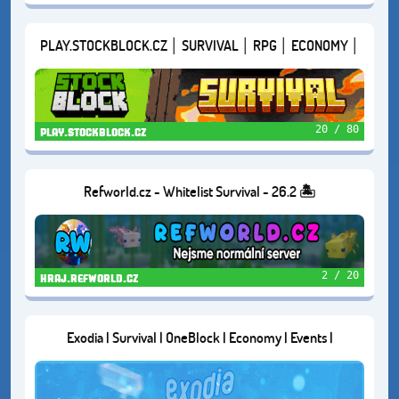
PLAY.STOCKBLOCK.CZ │ SURVIVAL │ RPG │ ECONOMY │
VERZE 1.21.11
20 / 80
play.stockblock.cz
Refworld.cz - Whitelist Survival - 26.2 🏝️
2 / 20
hraj.refworld.cz
Exodia | Survival | OneBlock | Economy | Events |