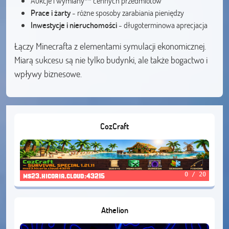
Aukcje i wymiany** cennych przedmiotów
Prace i żarty
- różne sposoby zarabiania pieniędzy
Inwestycje i nieruchomości
- długoterminowa aprecjacja
Łączy Minecrafta z elementami symulacji ekonomicznej.
Miarą sukcesu są nie tylko budynki, ale także bogactwo i
wpływy biznesowe.
CozCraft
0 / 20
ms23.hicoria.cloud:43215
Athelion