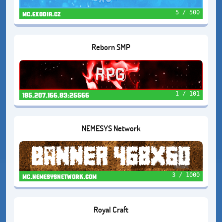
5 / 500
mc.exodia.cz
Reborn SMP
1 / 101
185.207.166.83:25566
NEMESYS Network
3 / 1000
mc.nemesysnetwork.com
Royal Craft