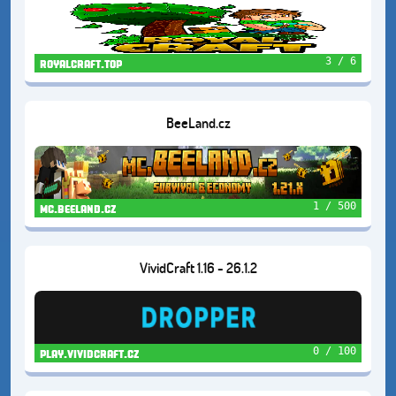
3 / 6
royalcraft.top
BeeLand.cz
1 / 500
mc.beeland.cz
VividCraft 1.16 - 26.1.2
0 / 100
play.vividcraft.cz