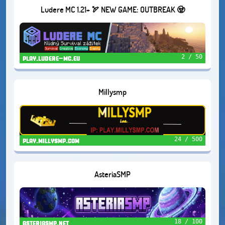
Ludere MC 1.21+ 🏹 NEW GAME: OUTBREAK 🧟
2 / 50
play.ludere-mc.eu
Millysmp
24 / 500
play.millysmp.com
AsteriaSMP
18 / 100
asteriasmp.net