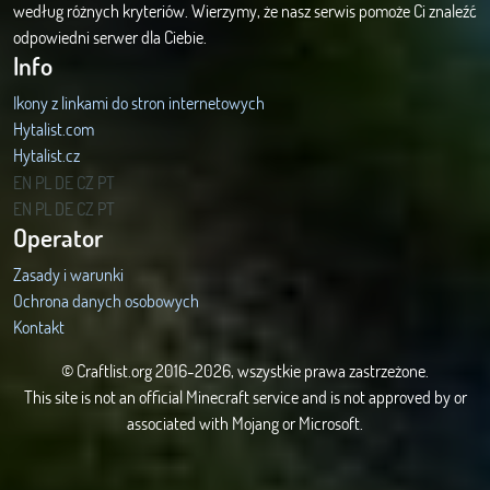
według różnych kryteriów. Wierzymy, że nasz serwis pomoże Ci znaleźć
odpowiedni serwer dla Ciebie.
Info
Ikony z linkami do stron internetowych
Hytalist.com
Hytalist.cz
Hytamods.org
EN
PL
DE
CZ
PT
EN
PL
DE
CZ
PT
Operator
Zasady i warunki
Ochrona danych osobowych
Kontakt
© Craftlist.org 2016-2026, wszystkie prawa zastrzeżone.
This site is not an official Minecraft service and is not approved by or
associated with Mojang or Microsoft.