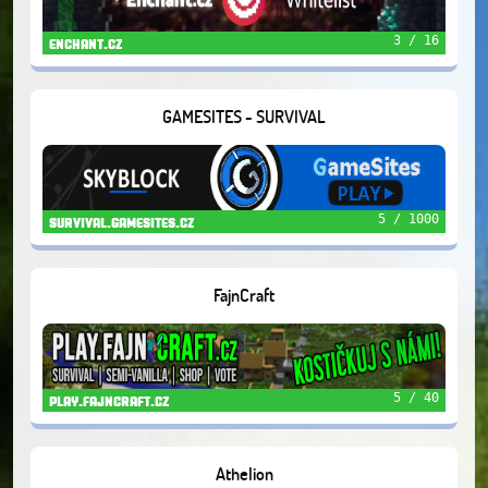
3 / 16
enchant.cz
GAMESITES - SURVIVAL
5 / 1000
survival.gamesites.cz
FajnCraft
5 / 40
play.fajncraft.cz
Athelion