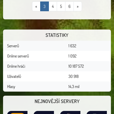
«
3
4
5
6
»
STATISTIKY
Serverů
1 632
Online serverů
1 092
Online hráči
10 187 572
Uživatelů
30 918
Hlasy
14,3 mil
NEJNOVĚJŠÍ SERVERY