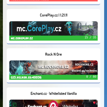
CorePlay.cz | 1.21.11
15 / 35
mc.coreplay.cz
Rock N Ore
0 / 80
cz3.helkor.eu:40036
Enchant.cz · Whitelisted Vanilla