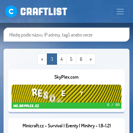
CRAFTLIST
«
3
4
5
6
»
SkyPlex.com
6 / 80
mc.skyplex.cz
Minicraft.cz - Survival | Eventy | Minihry - 1.8-1.21