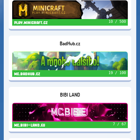
10 / 500
play.minicraft.cz
BadHub.cz
19 / 100
mc.badhub.cz
BIBI LAND
7 / 67
mc.bibi-land.eu