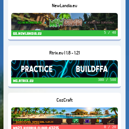
NewLandia.eu
5 / 40
go.newlandia.eu
Rtrix.eu | 1.8 - 1.21
380 / 500
mc.rtrix.eu
CozCraft
0 / 20
ms23.hicoria.cloud:43215