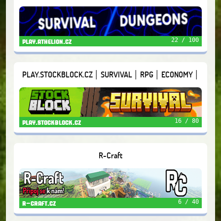
22 / 100
play.athelion.cz
PLAY.STOCKBLOCK.CZ │ SURVIVAL │ RPG │ ECONOMY │
VERZE 1.21.11
16 / 80
play.stockblock.cz
R-Craft
6 / 40
r-craft.cz