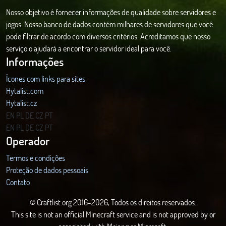
Nosso objetivo é fornecer informações de qualidade sobre servidores e
jogos. Nosso banco de dados contém milhares de servidores que você
pode filtrar de acordo com diversos critérios. Acreditamos que nosso
serviço o ajudará a encontrar o servidor ideal para você.
Informações
Ícones com links para sites
Hytalist.com
Hytalist.cz
Hytamods.org
EN
PL
DE
CZ
PT
EN
PL
DE
CZ
PT
Operador
Termos e condições
Proteção de dados pessoais
Contato
© Craftlist.org 2016-2026, Todos os direitos reservados.
This site is not an official Minecraft service and is not approved by or