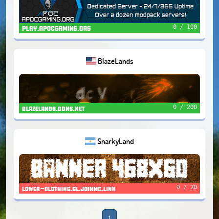
0 / 100
PLAY.APOCGAMING.ORG
BlazeLands
0 / 200
blazelands.ddns.net
SnarkyLand
0 / 20
lower-clothing.gl.joinmc.link
1