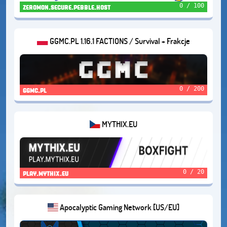
0 / 100
zeromon.secure.pebble.host
GGMC.PL 1.16.1 FACTIONS / Survival + Frakcje
0 / 200
ggmc.pl
MYTHIX.EU
0 / 20
play.mythix.eu
Apocalyptic Gaming Network [US/EU]