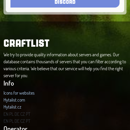
DISCORD
CRAFTLIST
We try to provide quality information about servers and games. Our
database contains thousands of servers that you can filter according to
various criteria. We believe that our service will help you find the right
server for you.
Info
Icons for websites
Hytalist.com
Hytalist.cz
Hytamods.org
EN
PL
DE
CZ
PT
EN
PL
DE
CZ
PT
Operator