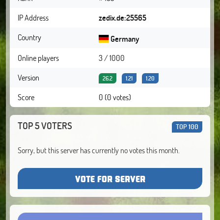
IP Address
zedix.de:25565
Country
Germany
Online players
3 / 1000
Version
26.2
1.21
1.20
Score
0 (0 votes)
TOP 5 VOTERS
TOP 100
Sorry, but this server has currently no votes this month.
VOTE FOR SERVER