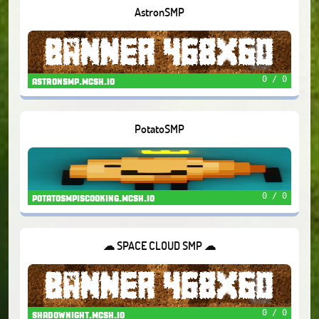
AstronSMP
0 / 0
astronsmp.mcsh.io
PotatoSMP
0 / 0
potatosmpiscooking.mcsh.io
☁ SPACE CLOUD SMP ☁
0 / 0
shadownight.mcsh.io