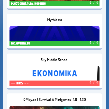
0 / 0
pls7dona1.play.hosting
Mythia.eu
0 / 0
mc.mythia.eu
Sky Middle School
0 / 0
-- brzy --
QPlay.cz | Survival & Minigames | 1.8 - 1.20