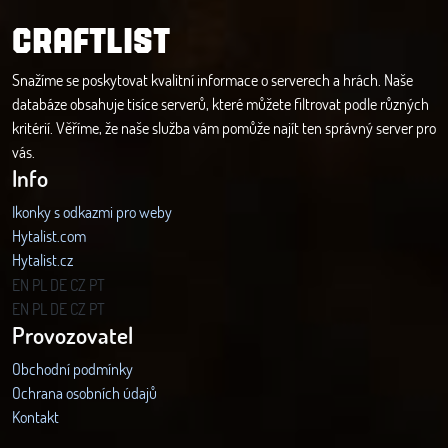
CRAFTLIST
Snažíme se poskytovat kvalitní informace o serverech a hrách. Naše
databáze obsahuje tisíce serverů, které můžete filtrovat podle různých
kritérií. Věříme, že naše služba vám pomůže najít ten správný server pro
vás.
Info
Ikonky s odkazmi pro weby
Hytalist.com
Hytalist.cz
Hytamods.org
EN
PL
DE
CZ
PT
EN
PL
DE
CZ
PT
Provozovatel
Obchodní podmínky
Ochrana osobních údajů
Kontakt