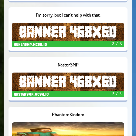
I'm sorry, but I can't help with that.
0 / 0
huhlasmp.mcsh.io
NasterSMP
0 / 0
nastersmp.mcsh.io
PhantomKindom