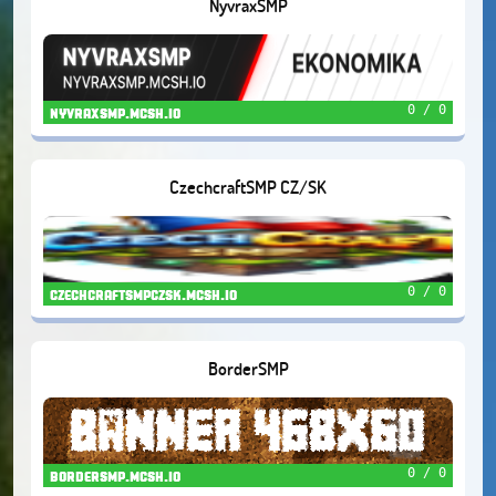
NyvraxSMP
0 / 0
nyvraxsmp.mcsh.io
CzechcraftSMP CZ/SK
0 / 0
czechcraftsmpczsk.mcsh.io
BorderSMP
0 / 0
bordersmp.mcsh.io