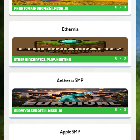
0 / 0
phantomkingdom261.mcsh.io
Ethernia
0 / 0
etherniacraftcz.play.hosting
Aetheria SMP
0 / 0
survivalsprateli.mcsh.io
AppleSMP