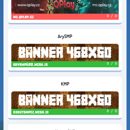
0 / 0
mc.qplay.cz
ArySMP
0 / 0
arysmp688.mcsh.io
KMP
0 / 0
donutsmpcz.mcsh.io