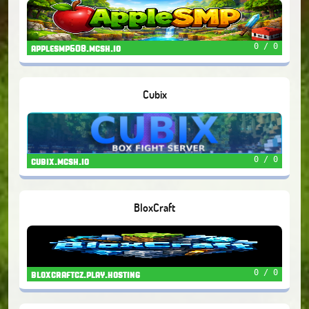
0 / 0
applesmp608.mcsh.io
Cubix
0 / 0
cubix.mcsh.io
BloxCraft
0 / 0
bloxcraftcz.play.hosting